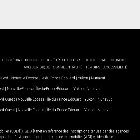
E DES MÉDIAS
BLOGUE
PROPRIÉTÉS LUXUEUSES
COMMERCIAL
INTRANET
AVIS JURIDIQUE
CONFIDENTIALITÉ
TÉMOINS
ACCESSIBILITÉ
-Ouest
|
Nouvelle-Écosse
|
Île-du-Prince-Édouard
|
Yukon
|
Nunavut
.
est
|
Nouvelle-Écosse
|
Île-du-Prince-Édouard
|
Yukon
|
Nunavut
.
Nord-Ouest
|
Nouvelle-Écosse
|
Île-du-Prince-Édouard
|
Yukon
|
Nunavut
Nord-Ouest
|
Nouvelle-Écosse
|
Île-du-Prince-Édouard
|
Yukon
|
Nunavut
mobilier (SDD®). SDD® met en référence des inscriptions tenues par des agences
rtient à l'Association canadienne de l’immobilier (ACI) et identifie le