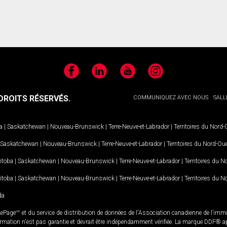
Facebook
LinkedIn
YouTube
Instagram
ROITS RÉSERVÉS.
COMMUNIQUEZ AVEC NOUS
SALL
a
|
Saskatchewan
|
Nouveau-Brunswick
|
Terre-Neuve-et-Labrador
|
Territoires du Nord
Saskatchewan
|
Nouveau-Brunswick
|
Terre-Neuve-et-Labrador
|
Territoires du Nord-Ou
itoba
|
Saskatchewan
|
Nouveau-Brunswick
|
Terre-Neuve-et-Labrador
|
Territoires du 
itoba
|
Saskatchewan
|
Nouveau-Brunswick
|
Terre-Neuve-et-Labrador
|
Territoires du 
da
LePage
MD
et du service de distribution de données de l'Association canadienne de l’im
rmation n'est pas garantie et devrait être indépendamment vérifiée. La marque DDF® appa