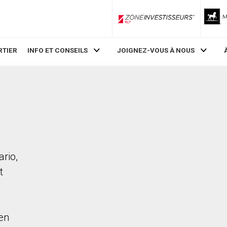
ZoneInvestisseurs RLP
RTIER
INFO ET CONSEILS
JOIGNEZ-VOUS À NOUS
rio,
t
en