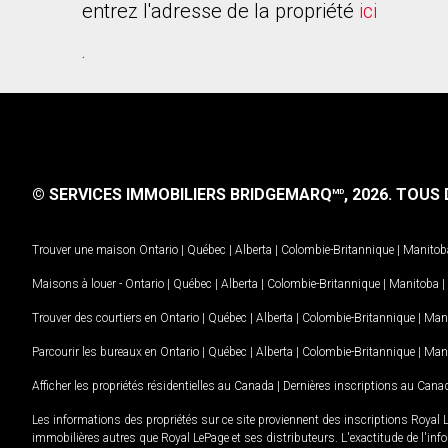
entrez l'adresse de la propriété
ici
.
© SERVICES IMMOBILIERS BRIDGEMARQ
, 2026.
TOUS D
MD
Trouver une maison
Ontario
|
Québec
|
Alberta
|
Colombie-Britannique
|
Manitob
Maisons à louer -
Ontario
|
Québec
|
Alberta
|
Colombie-Britannique
|
Manitoba
|
Trouver des courtiers en
Ontario
|
Québec
|
Alberta
|
Colombie-Britannique
|
Man
Parcourir les bureaux en
Ontario
|
Québec
|
Alberta
|
Colombie-Britannique
|
Man
Afficher les propriétés résidentielles au Canada
|
Dernières inscriptions au Cana
Les informations des propriétés sur ce site proviennent des inscriptions Royal 
immobilières autres que Royal LePage et ses distributeurs. L'exactitude de l'info