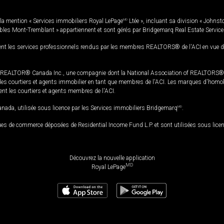
la mention « Services immobiliers Royal LePage
MD
Ltée », incluant sa division « Johnst
bles Mont-Tremblant » appartiennent et sont gérés par Bridgemarq Real Estate Servic
 les services professionnels rendus par les membres REALTORS® de l'ACI en vue de l'a
TOR® Canada Inc., une compagnie dont la National Association of REALTORS® et l'
s courtiers et agents immobilier en tant que membres de l'ACI. Les marques d'homolog
ssent les courtiers et agents membres de l'ACI.
da, utilisée sous licence par les Services immobiliers Bridgemarq
MD
.
s de commerce déposées de Residential Income Fund L.P. et sont utilisées sous lice
Découvrez la nouvelle application
MD
Royal LePage