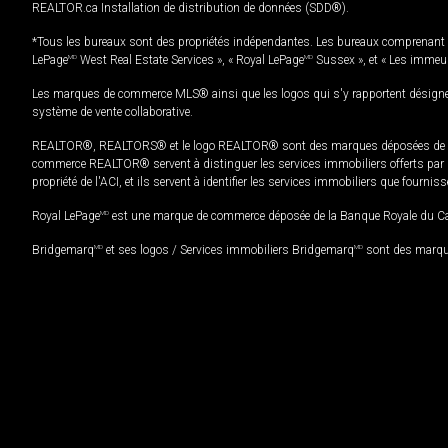
REALTOR.ca Installation de distribution de données (SDD®).
*Tous les bureaux sont des propriétés indépendantes. Les bureaux comprenant 
LePage
MD
West Real Estate Services », « Royal LePage
MD
Sussex », et « Les immeu
Les marques de commerce MLS® ainsi que les logos qui s'y rapportent désignent
système de vente collaborative.
REALTOR®, REALTORS® et le logo REALTOR® sont des marques déposées de REAL
commerce REALTOR® servent à distinguer les services immobiliers offerts par le
propriété de l'ACI, et ils servent à identifier les services immobiliers que fourni
Royal LePage
MD
est une marque de commerce déposée de la Banque Royale du Cana
Bridgemarq
MD
et ses logos / Services immobiliers Bridgemarq
MD
sont des marque