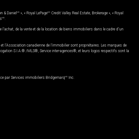
on & Daniel
MD
», « Royal LePage
MD
Credit Valley Real Estate, Brokerage », « Royal
es
MD
.
chat, de la vente et de la location de biens immobiliers dans le cadre d'un
Association canadienne de l’immobilier sont propriétaires. Les marques de
ation S.I.A.® /MLS®, Service inter-agences®, et leurs logos respectifs sont la
nce par Services immobiliers Bridgemarq
MD
Inc.