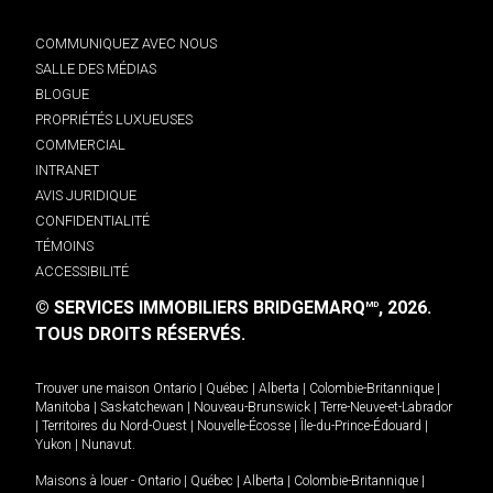
COMMUNIQUEZ AVEC NOUS
SALLE DES MÉDIAS
BLOGUE
PROPRIÉTÉS LUXUEUSES
COMMERCIAL
INTRANET
AVIS JURIDIQUE
CONFIDENTIALITÉ
TÉMOINS
ACCESSIBILITÉ
© SERVICES IMMOBILIERS BRIDGEMARQ
, 2026.
MD
TOUS DROITS RÉSERVÉS.
Trouver une maison
Ontario
|
Québec
|
Alberta
|
Colombie-Britannique
|
Manitoba
|
Saskatchewan
|
Nouveau-Brunswick
|
Terre-Neuve-et-Labrador
|
Territoires du Nord-Ouest
|
Nouvelle-Écosse
|
Île-du-Prince-Édouard
|
Yukon
|
Nunavut
.
Maisons à louer -
Ontario
|
Québec
|
Alberta
|
Colombie-Britannique
|