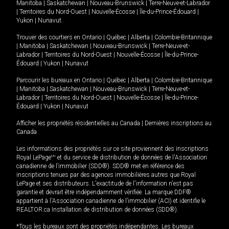
Manitoba
|
Saskatchewan
|
Nouveau-Brunswick
|
Terre-Neuve-et-Labrador
|
Territoires du Nord-Ouest
|
Nouvelle-Écosse
|
Île-du-Prince-Édouard
|
Yukon
|
Nunavut
.
Trouver des courtiers en
Ontario
|
Québec
|
Alberta
|
Colombie-Britannique
|
Manitoba
|
Saskatchewan
|
Nouveau-Brunswick
|
Terre-Neuve-et-
Labrador
|
Territoires du Nord-Ouest
|
Nouvelle-Écosse
|
Île-du-Prince-
Édouard
|
Yukon
|
Nunavut
Parcourir les bureaux en
Ontario
|
Québec
|
Alberta
|
Colombie-Britannique
|
Manitoba
|
Saskatchewan
|
Nouveau-Brunswick
|
Terre-Neuve-et-
Labrador
|
Territoires du Nord-Ouest
|
Nouvelle-Écosse
|
Île-du-Prince-
Édouard
|
Yukon
|
Nunavut
Afficher les propriétés résidentielles au Canada
|
Dernières inscriptions au
Canada
Les informations des propriétés sur ce site proviennent des inscriptions
Royal LePage
MD
et du service de distribution de données de l'Association
canadienne de l’immobilier (SDD®). SDD® met en référence des
inscriptions tenues par des agences immobilières autres que Royal
LePage et ses distributeurs. L'exactitude de l'information n'est pas
garantie et devrait être indépendamment vérifiée. La marque DDF®
appartient à l'Association canadienne de l’immobilier (ACI) et identifie le
REALTOR.ca Installation de distribution de données (SDD®).
*Tous les bureaux sont des propriétés indépendantes. Les bureaux