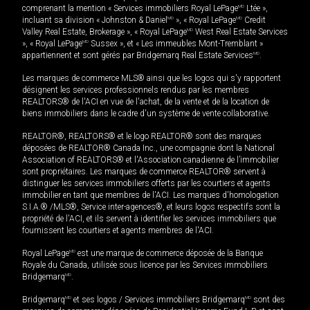
comprenant la mention « Services immobiliers Royal LePage
MD
Ltée »,
incluant sa division « Johnston & Daniel
MD
», « Royal LePage
MD
Credit
Valley Real Estate, Brokerage », « Royal LePage
MD
West Real Estate Services
», « Royal LePage
MD
Sussex », et « Les immeubles Mont-Tremblant »
appartiennent et sont gérés par Bridgemarq Real Estate Services
MD
.
Les marques de commerce MLS® ainsi que les logos qui s'y rapportent
désignent les services professionnels rendus par les membres
REALTORS® de l'ACI en vue de l'achat, de la vente et de la location de
biens immobiliers dans le cadre d'un système de vente collaborative.
REALTOR®, REALTORS® et le logo REALTOR® sont des marques
déposées de REALTOR® Canada Inc., une compagnie dont la National
Association of REALTORS® et l'Association canadienne de l’immobilier
sont propriétaires. Les marques de commerce REALTOR® servent à
distinguer les services immobiliers offerts par les courtiers et agents
immobilier en tant que membres de l'ACI. Les marques d'homologation
S.I.A.® /MLS®, Service inter-agences®, et leurs logos respectifs sont la
propriété de l'ACI, et ils servent à identifier les services immobiliers que
fournissent les courtiers et agents membres de l'ACI.
Royal LePage
MD
est une marque de commerce déposée de la Banque
Royale du Canada, utilisée sous licence par les Services immobiliers
Bridgemarq
MD
.
Bridgemarq
MD
et ses logos / Services immobiliers Bridgemarq
MD
sont des