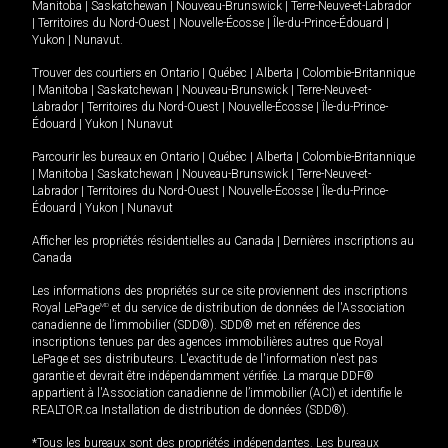
Manitoba
|
Saskatchewan
|
Nouveau-Brunswick
|
Terre-Neuve-et-Labrador
|
Territoires du Nord-Ouest
|
Nouvelle-Écosse
|
Île-du-Prince-Édouard
|
Yukon
|
Nunavut
.
Trouver des courtiers en
Ontario
|
Québec
|
Alberta
|
Colombie-Britannique
|
Manitoba
|
Saskatchewan
|
Nouveau-Brunswick
|
Terre-Neuve-et-
Labrador
|
Territoires du Nord-Ouest
|
Nouvelle-Écosse
|
Île-du-Prince-
Édouard
|
Yukon
|
Nunavut
Parcourir les bureaux en
Ontario
|
Québec
|
Alberta
|
Colombie-Britannique
|
Manitoba
|
Saskatchewan
|
Nouveau-Brunswick
|
Terre-Neuve-et-
Labrador
|
Territoires du Nord-Ouest
|
Nouvelle-Écosse
|
Île-du-Prince-
Édouard
|
Yukon
|
Nunavut
Afficher les propriétés résidentielles au Canada
|
Dernières inscriptions au
Canada
Les informations des propriétés sur ce site proviennent des inscriptions
Royal LePage
MD
et du service de distribution de données de l'Association
canadienne de l’immobilier (SDD®). SDD® met en référence des
inscriptions tenues par des agences immobilières autres que Royal
LePage et ses distributeurs. L'exactitude de l'information n'est pas
garantie et devrait être indépendamment vérifiée. La marque DDF®
appartient à l'Association canadienne de l’immobilier (ACI) et identifie le
REALTOR.ca Installation de distribution de données (SDD®).
*Tous les bureaux sont des propriétés indépendantes. Les bureaux