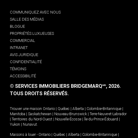
COMMUNIQUEZ AVEC NOUS
SALLE DES MÉDIAS
BLOGUE
PROPRIÉTÉS LUXUEUSES
COMMERCIAL
INTRANET
AVIS JURIDIQUE
CONFIDENTIALITÉ
TÉMOINS
ACCESSIBILITÉ
© SERVICES IMMOBILIERS BRIDGEMARQ
, 2026.
MD
TOUS DROITS RÉSERVÉS.
Trouver une maison
Ontario
|
Québec
|
Alberta
|
Colombie-Britannique
|
Manitoba
|
Saskatchewan
|
Nouveau-Brunswick
|
Terre-Neuve-et-Labrador
|
Territoires du Nord-Ouest
|
Nouvelle-Écosse
|
Île-du-Prince-Édouard
|
Yukon
|
Nunavut
.
Maisons à louer -
Ontario
|
Québec
|
Alberta
|
Colombie-Britannique
|