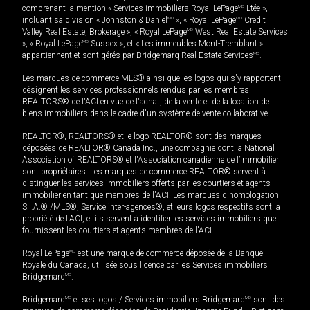
comprenant la mention « Services immobiliers Royal LePage
MD
Ltée »,
incluant sa division « Johnston & Daniel
MD
», « Royal LePage
MD
Credit
Valley Real Estate, Brokerage », « Royal LePage
MD
West Real Estate Services
», « Royal LePage
MD
Sussex », et « Les immeubles Mont-Tremblant »
appartiennent et sont gérés par Bridgemarq Real Estate Services
MD
.
Les marques de commerce MLS® ainsi que les logos qui s'y rapportent
désignent les services professionnels rendus par les membres
REALTORS® de l'ACI en vue de l'achat, de la vente et de la location de
biens immobiliers dans le cadre d'un système de vente collaborative.
REALTOR®, REALTORS® et le logo REALTOR® sont des marques
déposées de REALTOR® Canada Inc., une compagnie dont la National
Association of REALTORS® et l'Association canadienne de l’immobilier
sont propriétaires. Les marques de commerce REALTOR® servent à
distinguer les services immobiliers offerts par les courtiers et agents
immobilier en tant que membres de l'ACI. Les marques d'homologation
S.I.A.® /MLS®, Service inter-agences®, et leurs logos respectifs sont la
propriété de l'ACI, et ils servent à identifier les services immobiliers que
fournissent les courtiers et agents membres de l'ACI.
Royal LePage
MD
est une marque de commerce déposée de la Banque
Royale du Canada, utilisée sous licence par les Services immobiliers
Bridgemarq
MD
.
Bridgemarq
MD
et ses logos / Services immobiliers Bridgemarq
MD
sont des