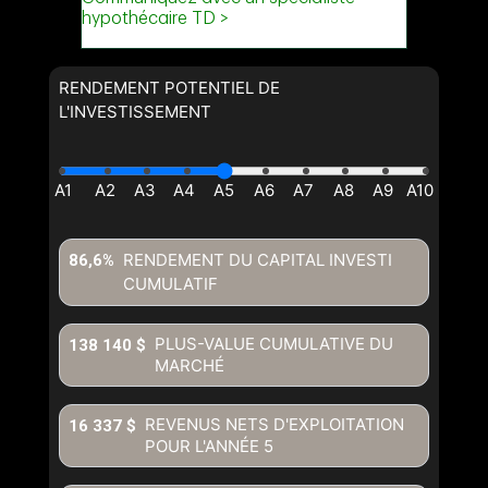
RENDEMENT POTENTIEL DE
L'INVESTISSEMENT
RENDEMENT DU CAPITAL INVESTI
86,6%
CUMULATIF
PLUS-VALUE CUMULATIVE DU
138 140 $
MARCHÉ
REVENUS NETS D'EXPLOITATION
16 337 $
POUR L'ANNÉE
5