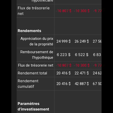
hypothécaire
Flux de trésorerie
-10 807 $
-10 300 $
-9 777 $
-
net
Rendements
Appréciation du prix
24 999 $
26 249 $
27 562 $
2
de la propriété
Remboursement de
6 223 $
6 522 $
6 836 $
l’hypothèque
Flux de trésorerie net
-10 807 $
-10 300 $
-9 777 $
-
Rendement total
20 416 $
22 471 $
24 621 $
2
Rendement
20 416 $
42 887 $
67 508 $
9
cumulatif
Paramètres
d’investissement