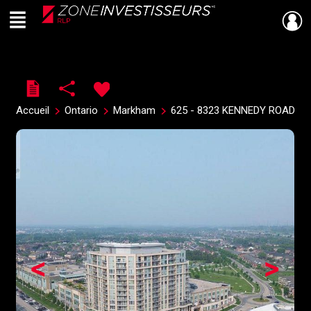
Menu
Live
En Direct
Accueil
Ontario
Markham
625 - 8323 KENNEDY ROAD
<
>