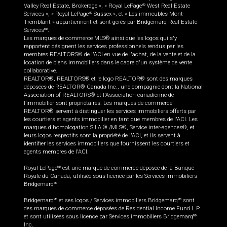
Valley Real Estate, Brokerage », « Royal LePage
West Real Estate
MD
Services », « Royal LePage
Sussex », et « Les immeubles Mont-
MD
Tremblant » appartiennent et sont gérés par Bridgemarq Real Estate
Services
.
MD
Les marques de commerce MLS® ainsi que les logos qui s'y
rapportent désignent les services professionnels rendus par les
membres REALTORS® de l'ACI en vue de l'achat, de la vente et de la
location de biens immobiliers dans le cadre d'un système de vente
collaborative.
REALTOR®, REALTORS® et le logo REALTOR® sont des marques
déposées de REALTOR® Canada Inc., une compagnie dont la National
Association of REALTORS® et l'Association canadienne de
l’immobilier sont propriétaires. Les marques de commerce
REALTOR® servent à distinguer les services immobiliers offerts par
les courtiers et agents immobilier en tant que membres de l'ACI. Les
marques d'homologation S.I.A.® /MLS®, Service inter-agences®, et
leurs logos respectifs sont la propriété de l'ACI, et ils servent à
identifier les services immobiliers que fournissent les courtiers et
agents membres de l'ACI.
Royal LePage
est une marque de commerce déposée de la Banque
MD
Royale du Canada, utilisée sous licence par les Services immobiliers
Bridgemarq
.
MD
Bridgemarq
et ses logos / Services immobiliers Bridgemarq
sont
MD
MD
des marques de commerce déposées de Residential Income Fund L.P.
et sont utilisées sous licence par Services immobiliers Bridgemarq
MD
Inc.