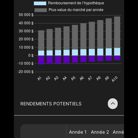
RENDEMENTS POTENTIELS
Année
1
Année
2
Année
3
A