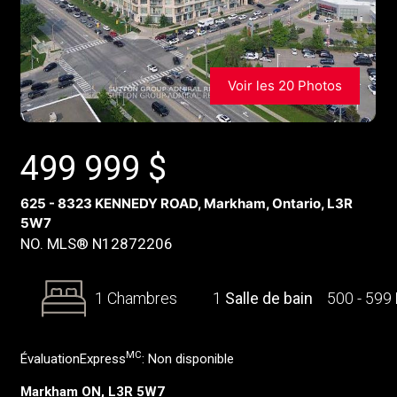
Voir les 20 Photos
499 999
$
625 - 8323 KENNEDY ROAD, Markham, Ontario, L3R
5W7
NO. MLS® N12872206
1 Chambres
1
Salle de bain
500 - 599
MC
ÉvaluationExpress
:
Non disponible
Markham ON, L3R 5W7