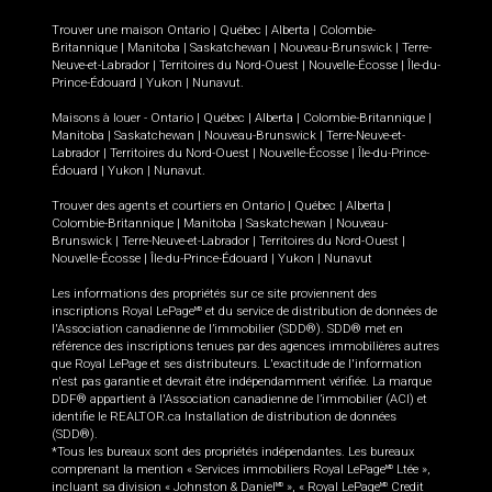
Trouver une maison
Ontario
|
Québec
|
Alberta
|
Colombie-
Britannique
|
Manitoba
|
Saskatchewan
|
Nouveau-Brunswick
|
Terre-
Neuve-et-Labrador
|
Territoires du Nord-Ouest
|
Nouvelle-Écosse
|
Île-du-
Prince-Édouard
|
Yukon
|
Nunavut
.
Maisons à louer -
Ontario
|
Québec
|
Alberta
|
Colombie-Britannique
|
Manitoba
|
Saskatchewan
|
Nouveau-Brunswick
|
Terre-Neuve-et-
Labrador
|
Territoires du Nord-Ouest
|
Nouvelle-Écosse
|
Île-du-Prince-
Édouard
|
Yukon
|
Nunavut
.
Trouver des agents et courtiers en
Ontario
|
Québec
|
Alberta
|
Colombie-Britannique
|
Manitoba
|
Saskatchewan
|
Nouveau-
Brunswick
|
Terre-Neuve-et-Labrador
|
Territoires du Nord-Ouest
|
Nouvelle-Écosse
|
Île-du-Prince-Édouard
|
Yukon
|
Nunavut
Les informations des propriétés sur ce site proviennent des
inscriptions Royal LePage
et du service de distribution de données de
MD
l'Association canadienne de l’immobilier (SDD®). SDD® met en
référence des inscriptions tenues par des agences immobilières autres
que Royal LePage et ses distributeurs. L'exactitude de l'information
n'est pas garantie et devrait être indépendamment vérifiée. La marque
DDF® appartient à l'Association canadienne de l’immobilier (ACI) et
identifie le REALTOR.ca Installation de distribution de données
(SDD®).
*Tous les bureaux sont des propriétés indépendantes. Les bureaux
comprenant la mention « Services immobiliers Royal LePage
Ltée »,
MD
incluant sa division « Johnston & Daniel
», « Royal LePage
Credit
MD
MD