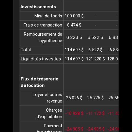
Investissements
Mise de fonds
100 000 $
-
-
Frais de transaction
8 474 $
-
-
Remboursement de
6 223 $
6 522 $
6 836 $
l’hypothèque
Total
114 697 $
6 522 $
6 836 $
Liquidités investies
114 697 $
121 220 $
128 056 $
1
Flux de trésorerie
de location
Loyer et autres
25 026 $
25 776 $
26 550 $
2
revenue
Charges
-10 928 $
-11 172 $
-11 422 $
-
d'exploitation
Paiement
-24 905 $
-24 905 $
-24 905 $
-