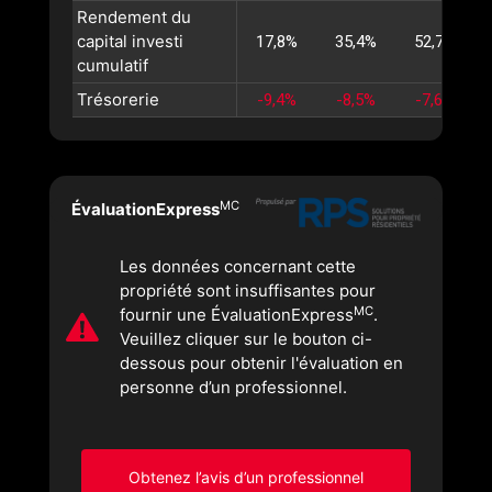
Rendement du
capital investi
17,8%
35,4%
52,7%
cumulatif
Trésorerie
-9,4%
-8,5%
-7,6%
MC
ÉvaluationExpress
Les données concernant cette
propriété sont insuffisantes pour
MC
fournir une ÉvaluationExpress
.
Veuillez cliquer sur le bouton ci-
dessous pour obtenir l'évaluation en
personne d’un professionnel.
Obtenez l’avis d’un professionnel