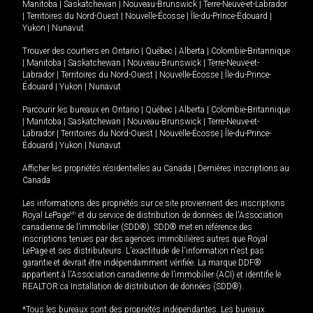
Manitoba
|
Saskatchewan
|
Nouveau-Brunswick
|
Terre-Neuve-et-Labrador
|
Territoires du Nord-Ouest
|
Nouvelle-Écosse
|
Île-du-Prince-Édouard
|
Yukon
|
Nunavut
.
Trouver des courtiers en
Ontario
|
Québec
|
Alberta
|
Colombie-Britannique
|
Manitoba
|
Saskatchewan
|
Nouveau-Brunswick
|
Terre-Neuve-et-
Labrador
|
Territoires du Nord-Ouest
|
Nouvelle-Écosse
|
Île-du-Prince-
Édouard
|
Yukon
|
Nunavut
Parcourir les bureaux en
Ontario
|
Québec
|
Alberta
|
Colombie-Britannique
|
Manitoba
|
Saskatchewan
|
Nouveau-Brunswick
|
Terre-Neuve-et-
Labrador
|
Territoires du Nord-Ouest
|
Nouvelle-Écosse
|
Île-du-Prince-
Édouard
|
Yukon
|
Nunavut
Afficher les propriétés résidentielles au Canada
|
Dernières inscriptions au
Canada
Les informations des propriétés sur ce site proviennent des inscriptions
Royal LePage
MD
et du service de distribution de données de l'Association
canadienne de l’immobilier (SDD®). SDD® met en référence des
inscriptions tenues par des agences immobilières autres que Royal
LePage et ses distributeurs. L'exactitude de l'information n'est pas
garantie et devrait être indépendamment vérifiée. La marque DDF®
appartient à l'Association canadienne de l’immobilier (ACI) et identifie le
REALTOR.ca Installation de distribution de données (SDD®).
*Tous les bureaux sont des propriétés indépendantes. Les bureaux