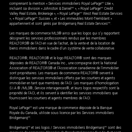
comprenant la mention « Services immobiliers Royal LePage
MD
Ltée »,
incluant sa division « Johnston & Daniel
MD
», « Royal LePage
MD
Credit
Valley Real Estate, Brokerage », « Royal LePage
MD
West Real Estate Services
», « Royal LePage
MD
Sussex », et « Les immeubles Mont-Tremblant »
appartiennent et sont gérés par Bridgemarq Real Estate Services
MD
.
Les marques de commerce MLS® ainsi que les logos qui s'y rapportent
désignent les services professionnels rendus par les membres
REALTORS® de l'ACI en vue de l'achat, de la vente et de la location de
biens immobiliers dans le cadre d'un système de vente collaborative.
REALTOR®, REALTORS® et le logo REALTOR® sont des marques
déposées de REALTOR® Canada Inc., une compagnie dont la National
Association of REALTORS® et l'Association canadienne de l’immobilier
sont propriétaires. Les marques de commerce REALTOR® servent à
distinguer les services immobiliers offerts par les courtiers et agents
immobilier en tant que membres de l'ACI. Les marques d'homologation
S.I.A.® /MLS®, Service inter-agences®, et leurs logos respectifs sont la
propriété de l'ACI, et ils servent à identifier les services immobiliers que
fournissent les courtiers et agents membres de l'ACI.
Royal LePage
MD
est une marque de commerce déposée de la Banque
Royale du Canada, utilisée sous licence par les Services immobiliers
Bridgemarq
MD
.
Bridgemarq
MD
et ses logos / Services immobiliers Bridgemarq
MD
sont des