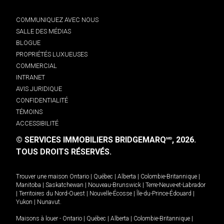
COMMUNIQUEZ AVEC NOUS
SALLE DES MÉDIAS
BLOGUE
PROPRIÉTÉS LUXUEUSES
COMMERCIAL
INTRANET
AVIS JURIDIQUE
CONFIDENTIALITÉ
TÉMOINS
ACCESSIBILITÉ
© SERVICES IMMOBILIERS BRIDGEMARQ
, 2026.
MD
TOUS DROITS RÉSERVÉS.
Trouver une maison
Ontario
|
Québec
|
Alberta
|
Colombie-Britannique
|
Manitoba
|
Saskatchewan
|
Nouveau-Brunswick
|
Terre-Neuve-et-Labrador
|
Territoires du Nord-Ouest
|
Nouvelle-Écosse
|
Île-du-Prince-Édouard
|
Yukon
|
Nunavut
.
Maisons à louer -
Ontario
|
Québec
|
Alberta
|
Colombie-Britannique
|