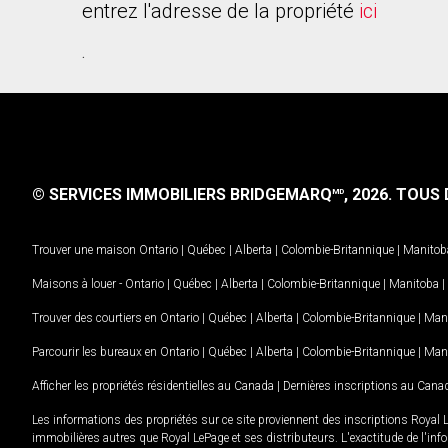
entrez l'adresse de la propriété
ici
.
© SERVICES IMMOBILIERS BRIDGEMARQ
, 2026.
TOUS D
MD
Trouver une maison
Ontario
|
Québec
|
Alberta
|
Colombie-Britannique
|
Manitob
Maisons à louer -
Ontario
|
Québec
|
Alberta
|
Colombie-Britannique
|
Manitoba
|
Trouver des courtiers en
Ontario
|
Québec
|
Alberta
|
Colombie-Britannique
|
Man
Parcourir les bureaux en
Ontario
|
Québec
|
Alberta
|
Colombie-Britannique
|
Man
Afficher les propriétés résidentielles au Canada
|
Dernières inscriptions au Cana
Les informations des propriétés sur ce site proviennent des inscriptions Royal 
immobilières autres que Royal LePage et ses distributeurs. L'exactitude de l'info