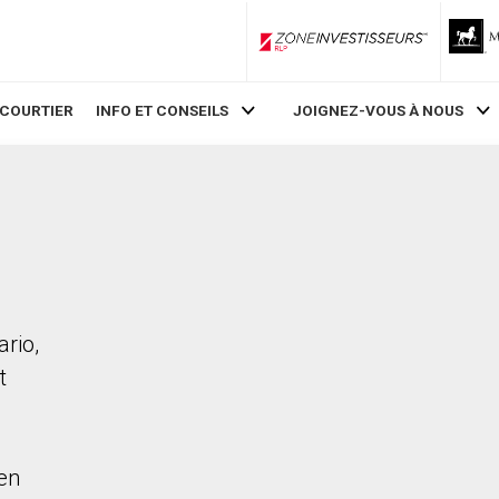
ZoneInvestisseurs RLP
 COURTIER
INFO ET CONSEILS
JOIGNEZ-VOUS À NOUS
rio,
t
en