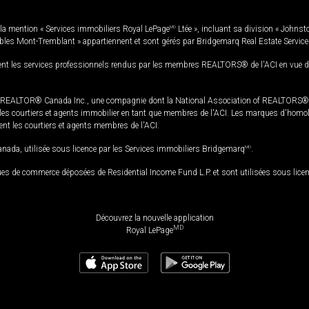
la mention « Services immobiliers Royal LePage
MD
Ltée », incluant sa division « Johnst
bles Mont-Tremblant » appartiennent et sont gérés par Bridgemarq Real Estate Servic
 les services professionnels rendus par les membres REALTORS® de l'ACI en vue de l'a
TOR® Canada Inc., une compagnie dont la National Association of REALTORS® et l'
s courtiers et agents immobilier en tant que membres de l'ACI. Les marques d'homolog
ssent les courtiers et agents membres de l'ACI.
da, utilisée sous licence par les Services immobiliers Bridgemarq
MD
.
s de commerce déposées de Residential Income Fund L.P. et sont utilisées sous lice
Découvrez la nouvelle application
MD
Royal LePage