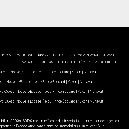
E DES MÉDIAS
BLOGUE
PROPRIÉTÉS LUXUEUSES
COMMERCIAL
INTRANET
AVIS JURIDIQUE
CONFIDENTIALITÉ
TÉMOINS
ACCESSIBILITÉ
-Ouest
|
Nouvelle-Écosse
|
Île-du-Prince-Édouard
|
Yukon
|
Nunavut
.
est
|
Nouvelle-Écosse
|
Île-du-Prince-Édouard
|
Yukon
|
Nunavut
.
Nord-Ouest
|
Nouvelle-Écosse
|
Île-du-Prince-Édouard
|
Yukon
|
Nunavut
Nord-Ouest
|
Nouvelle-Écosse
|
Île-du-Prince-Édouard
|
Yukon
|
Nunavut
mobilier (SDD®). SDD® met en référence des inscriptions tenues par des agences
rtient à l'Association canadienne de l’immobilier (ACI) et identifie le