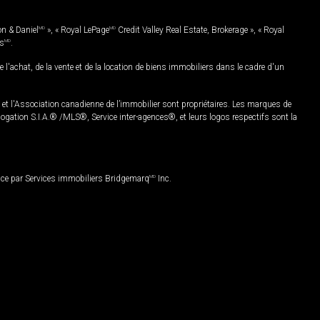
on & Daniel
MD
», « Royal LePage
MD
Credit Valley Real Estate, Brokerage », « Royal
es
MD
.
chat, de la vente et de la location de biens immobiliers dans le cadre d'un
Association canadienne de l’immobilier sont propriétaires. Les marques de
ation S.I.A.® /MLS®, Service inter-agences®, et leurs logos respectifs sont la
nce par Services immobiliers Bridgemarq
MD
Inc.