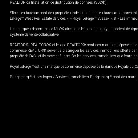
REALTOR.ca Installation de distribution de données (SDD®).
*Tous les bureaux sont des propriétés indépendantes. Les bureaux comprenant 
LePage
MD
West Real Estate Services », « Royal LePage
MD
Sussex », et « Les immeu
Les marques de commerce MLS® ainsi que les logos qui s'y rapportent désignent
système de vente collaborative.
REALTOR®, REALTORS® et le logo REALTOR® sont des marques déposées de REAL
commerce REALTOR® servent à distinguer les services immobiliers offerts par le
propriété de l'ACI, et ils servent à identifier les services immobiliers que fourni
Royal LePage
MD
est une marque de commerce déposée de la Banque Royale du Cana
Bridgemarq
MD
et ses logos / Services immobiliers Bridgemarq
MD
sont des marque