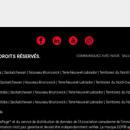
Facebook
LinkedIn
YouTube
Instagram
ROITS RÉSERVÉS.
COMMUNIQUEZ AVEC NOUS
SALL
a
|
Saskatchewan
|
Nouveau-Brunswick
|
Terre-Neuve-et-Labrador
|
Territoires du Nord
Saskatchewan
|
Nouveau-Brunswick
|
Terre-Neuve-et-Labrador
|
Territoires du Nord-Ou
itoba
|
Saskatchewan
|
Nouveau-Brunswick
|
Terre-Neuve-et-Labrador
|
Territoires du 
itoba
|
Saskatchewan
|
Nouveau-Brunswick
|
Terre-Neuve-et-Labrador
|
Territoires du 
da
LePage
MD
et du service de distribution de données de l'Association canadienne de l’im
rmation n'est pas garantie et devrait être indépendamment vérifiée. La marque DDF® appa