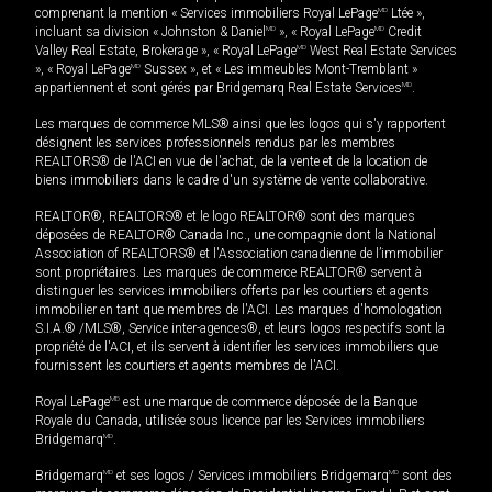
comprenant la mention « Services immobiliers Royal LePage
MD
Ltée »,
incluant sa division « Johnston & Daniel
MD
», « Royal LePage
MD
Credit
Valley Real Estate, Brokerage », « Royal LePage
MD
West Real Estate Services
», « Royal LePage
MD
Sussex », et « Les immeubles Mont-Tremblant »
appartiennent et sont gérés par Bridgemarq Real Estate Services
MD
.
Les marques de commerce MLS® ainsi que les logos qui s'y rapportent
désignent les services professionnels rendus par les membres
REALTORS® de l'ACI en vue de l'achat, de la vente et de la location de
biens immobiliers dans le cadre d'un système de vente collaborative.
REALTOR®, REALTORS® et le logo REALTOR® sont des marques
déposées de REALTOR® Canada Inc., une compagnie dont la National
Association of REALTORS® et l'Association canadienne de l’immobilier
sont propriétaires. Les marques de commerce REALTOR® servent à
distinguer les services immobiliers offerts par les courtiers et agents
immobilier en tant que membres de l'ACI. Les marques d'homologation
S.I.A.® /MLS®, Service inter-agences®, et leurs logos respectifs sont la
propriété de l'ACI, et ils servent à identifier les services immobiliers que
fournissent les courtiers et agents membres de l'ACI.
Royal LePage
MD
est une marque de commerce déposée de la Banque
Royale du Canada, utilisée sous licence par les Services immobiliers
Bridgemarq
MD
.
Bridgemarq
MD
et ses logos / Services immobiliers Bridgemarq
MD
sont des