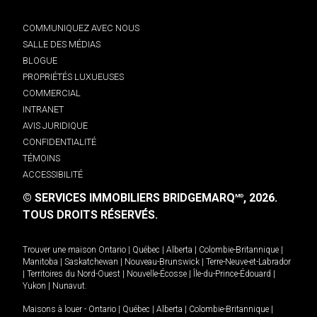
COMMUNIQUEZ AVEC NOUS
SALLE DES MÉDIAS
BLOGUE
PROPRIÉTÉS LUXUEUSES
COMMERCIAL
INTRANET
AVIS JURIDIQUE
CONFIDENTIALITÉ
TÉMOINS
ACCESSIBILITÉ
© SERVICES IMMOBILIERS BRIDGEMARQ
, 2026.
MD
TOUS DROITS RÉSERVÉS.
Trouver une maison
Ontario
|
Québec
|
Alberta
|
Colombie-Britannique
|
Manitoba
|
Saskatchewan
|
Nouveau-Brunswick
|
Terre-Neuve-et-Labrador
|
Territoires du Nord-Ouest
|
Nouvelle-Écosse
|
Île-du-Prince-Édouard
|
Yukon
|
Nunavut
.
Maisons à louer -
Ontario
|
Québec
|
Alberta
|
Colombie-Britannique
|