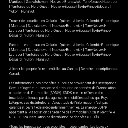
Manitoba
|
Saskatchewan
|
Nouveau-Brunswick
|
Terre-Neuve-et-Labrador
|
Territoires du Nord-Ouest
|
Nouvelle-Écosse
|
Île-du-Prince-Édouard
|
Yukon
|
Nunavut
.
Trouver des courtiers en
Ontario
|
Québec
|
Alberta
|
Colombie-Britannique
|
Manitoba
|
Saskatchewan
|
Nouveau-Brunswick
|
Terre-Neuve-et-
Labrador
|
Territoires du Nord-Ouest
|
Nouvelle-Écosse
|
Île-du-Prince-
Édouard
|
Yukon
|
Nunavut
Parcourir les bureaux en
Ontario
|
Québec
|
Alberta
|
Colombie-Britannique
|
Manitoba
|
Saskatchewan
|
Nouveau-Brunswick
|
Terre-Neuve-et-
Labrador
|
Territoires du Nord-Ouest
|
Nouvelle-Écosse
|
Île-du-Prince-
Édouard
|
Yukon
|
Nunavut
Afficher les propriétés résidentielles au Canada
|
Dernières inscriptions au
Canada
Les informations des propriétés sur ce site proviennent des inscriptions
Royal LePage
MD
et du service de distribution de données de l'Association
canadienne de l’immobilier (SDD®). SDD® met en référence des
inscriptions tenues par des agences immobilières autres que Royal
LePage et ses distributeurs. L'exactitude de l'information n'est pas
garantie et devrait être indépendamment vérifiée. La marque DDF®
appartient à l'Association canadienne de l’immobilier (ACI) et identifie le
REALTOR.ca Installation de distribution de données (SDD®).
*Tous les bureaux sont des propriétés indépendantes. Les bureaux