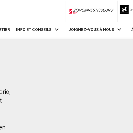
ZoneInvestisseurs RLP
RTIER
INFO ET CONSEILS
JOIGNEZ-VOUS À NOUS
rio,
t
en