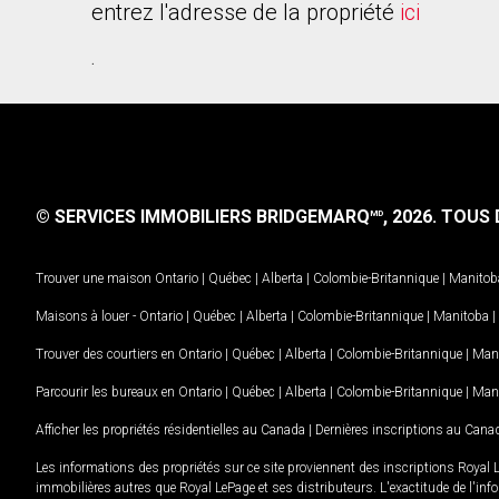
entrez l'adresse de la propriété
ici
.
© SERVICES IMMOBILIERS BRIDGEMARQ
, 2026.
TOUS D
MD
Trouver une maison
Ontario
|
Québec
|
Alberta
|
Colombie-Britannique
|
Manitob
Maisons à louer -
Ontario
|
Québec
|
Alberta
|
Colombie-Britannique
|
Manitoba
|
Trouver des courtiers en
Ontario
|
Québec
|
Alberta
|
Colombie-Britannique
|
Man
Parcourir les bureaux en
Ontario
|
Québec
|
Alberta
|
Colombie-Britannique
|
Man
Afficher les propriétés résidentielles au Canada
|
Dernières inscriptions au Cana
Les informations des propriétés sur ce site proviennent des inscriptions Royal 
immobilières autres que Royal LePage et ses distributeurs. L'exactitude de l'info