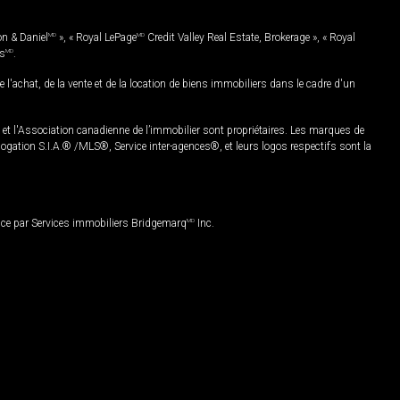
on & Daniel
MD
», « Royal LePage
MD
Credit Valley Real Estate, Brokerage », « Royal
es
MD
.
chat, de la vente et de la location de biens immobiliers dans le cadre d'un
Association canadienne de l’immobilier sont propriétaires. Les marques de
ation S.I.A.® /MLS®, Service inter-agences®, et leurs logos respectifs sont la
nce par Services immobiliers Bridgemarq
MD
Inc.