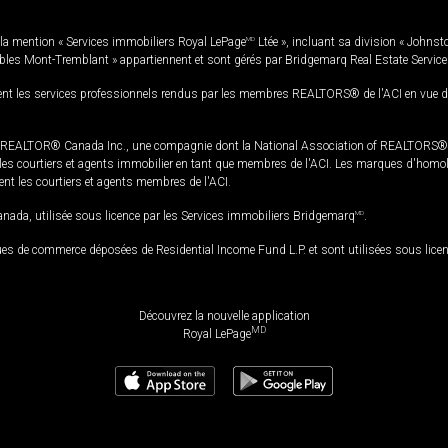
la mention « Services immobiliers Royal LePage
MD
Ltée », incluant sa division « Johnst
bles Mont-Tremblant » appartiennent et sont gérés par Bridgemarq Real Estate Servic
 les services professionnels rendus par les membres REALTORS® de l'ACI en vue de l'a
TOR® Canada Inc., une compagnie dont la National Association of REALTORS® et l'
s courtiers et agents immobilier en tant que membres de l'ACI. Les marques d'homolog
ssent les courtiers et agents membres de l'ACI.
da, utilisée sous licence par les Services immobiliers Bridgemarq
MD
.
s de commerce déposées de Residential Income Fund L.P. et sont utilisées sous lice
Découvrez la nouvelle application
MD
Royal LePage