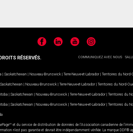
Facebook
LinkedIn
YouTube
Instagram
ROITS RÉSERVÉS.
COMMUNIQUEZ AVEC NOUS
SALL
a
|
Saskatchewan
|
Nouveau-Brunswick
|
Terre-Neuve-et-Labrador
|
Territoires du Nord
Saskatchewan
|
Nouveau-Brunswick
|
Terre-Neuve-et-Labrador
|
Territoires du Nord-Ou
itoba
|
Saskatchewan
|
Nouveau-Brunswick
|
Terre-Neuve-et-Labrador
|
Territoires du 
itoba
|
Saskatchewan
|
Nouveau-Brunswick
|
Terre-Neuve-et-Labrador
|
Territoires du 
da
LePage
MD
et du service de distribution de données de l'Association canadienne de l’im
rmation n'est pas garantie et devrait être indépendamment vérifiée. La marque DDF® appa