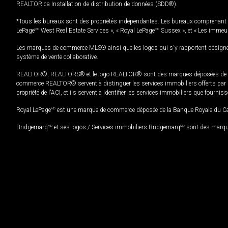
REALTOR.ca Installation de distribution de données (SDD®).
*Tous les bureaux sont des propriétés indépendantes. Les bureaux comprenant 
LePage
MD
West Real Estate Services », « Royal LePage
MD
Sussex », et « Les immeu
Les marques de commerce MLS® ainsi que les logos qui s'y rapportent désignent
système de vente collaborative.
REALTOR®, REALTORS® et le logo REALTOR® sont des marques déposées de REAL
commerce REALTOR® servent à distinguer les services immobiliers offerts par le
propriété de l'ACI, et ils servent à identifier les services immobiliers que fourni
Royal LePage
MD
est une marque de commerce déposée de la Banque Royale du Cana
Bridgemarq
MD
et ses logos / Services immobiliers Bridgemarq
MD
sont des marque