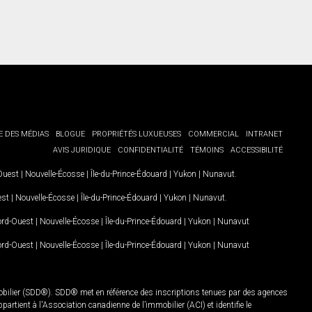
E DES MÉDIAS
BLOGUE
PROPRIÉTÉS LUXUEUSES
COMMERCIAL
INTRANET
AVIS JURIDIQUE
CONFIDENTIALITÉ
TÉMOINS
ACCESSIBILITÉ
-Ouest
|
Nouvelle-Écosse
|
Île-du-Prince-Édouard
|
Yukon
|
Nunavut
.
est
|
Nouvelle-Écosse
|
Île-du-Prince-Édouard
|
Yukon
|
Nunavut
.
Nord-Ouest
|
Nouvelle-Écosse
|
Île-du-Prince-Édouard
|
Yukon
|
Nunavut
Nord-Ouest
|
Nouvelle-Écosse
|
Île-du-Prince-Édouard
|
Yukon
|
Nunavut
mobilier (SDD®). SDD® met en référence des inscriptions tenues par des agences
rtient à l'Association canadienne de l’immobilier (ACI) et identifie le