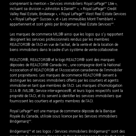
comprenant la mention « Services immobiliers Royal LePage
MD
Ltée »,
incluant sa division « Johnston & Daniel
MD
», « Royal LePage
MD
Credit
Valley Real Estate, Brokerage », « Royal LePage
MD
West Real Estate Services
», « Royal LePage
MD
Sussex », et « Les immeubles Mont-Tremblant »
appartiennent et sont gérés par Bridgemarq Real Estate Services
MD
.
Les marques de commerce MLS® ainsi que les logos qui s'y rapportent
désignent les services professionnels rendus par les membres
REALTORS® de l'ACI en vue de l'achat, de la vente et de la location de
biens immobiliers dans le cadre d'un système de vente collaborative.
REALTOR®, REALTORS® et le logo REALTOR® sont des marques
déposées de REALTOR® Canada Inc., une compagnie dont la National
Association of REALTORS® et l'Association canadienne de l’immobilier
sont propriétaires. Les marques de commerce REALTOR® servent à
distinguer les services immobiliers offerts par les courtiers et agents
immobilier en tant que membres de l'ACI. Les marques d'homologation
S.I.A.® /MLS®, Service inter-agences®, et leurs logos respectifs sont la
propriété de l'ACI, et ils servent à identifier les services immobiliers que
fournissent les courtiers et agents membres de l'ACI.
Royal LePage
MD
est une marque de commerce déposée de la Banque
Royale du Canada, utilisée sous licence par les Services immobiliers
Bridgemarq
MD
.
Bridgemarq
MD
et ses logos / Services immobiliers Bridgemarq
MD
sont des