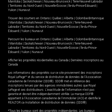
Manitoba
|
Saskatchewan
|
Nouveau-Brunswick
|
Terre-Neuve-et-Labrador
|
Territoires du Nord-Ouest
|
Nouvelle-Écosse
|
Île-du-Prince-Édouard
|
Yukon
|
Nunavut
.
Trouver des courtiers en
Ontario
|
Québec
|
Alberta
|
Colombie-Britannique
|
Manitoba
|
Saskatchewan
|
Nouveau-Brunswick
|
Terre-Neuve-et-
Labrador
|
Territoires du Nord-Ouest
|
Nouvelle-Écosse
|
Île-du-Prince-
Édouard
|
Yukon
|
Nunavut
Parcourir les bureaux en
Ontario
|
Québec
|
Alberta
|
Colombie-Britannique
|
Manitoba
|
Saskatchewan
|
Nouveau-Brunswick
|
Terre-Neuve-et-
Labrador
|
Territoires du Nord-Ouest
|
Nouvelle-Écosse
|
Île-du-Prince-
Édouard
|
Yukon
|
Nunavut
Afficher les propriétés résidentielles au Canada
|
Dernières inscriptions au
Canada
Les informations des propriétés sur ce site proviennent des inscriptions
Royal LePage
MD
et du service de distribution de données de l'Association
canadienne de l’immobilier (SDD®). SDD® met en référence des
inscriptions tenues par des agences immobilières autres que Royal
LePage et ses distributeurs. L'exactitude de l'information n'est pas
garantie et devrait être indépendamment vérifiée. La marque DDF®
appartient à l'Association canadienne de l’immobilier (ACI) et identifie le
REALTOR.ca Installation de distribution de données (SDD®).
*Tous les bureaux sont des propriétés indépendantes. Les bureaux