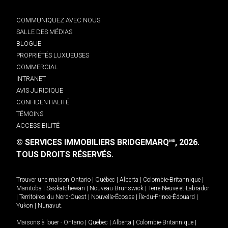
COMMUNIQUEZ AVEC NOUS
SALLE DES MÉDIAS
BLOGUE
PROPRIÉTÉS LUXUEUSES
COMMERCIAL
INTRANET
AVIS JURIDIQUE
CONFIDENTIALITÉ
TÉMOINS
ACCESSIBILITÉ
© SERVICES IMMOBILIERS BRIDGEMARQ
, 2026.
MD
TOUS DROITS RÉSERVÉS.
Trouver une maison
Ontario
|
Québec
|
Alberta
|
Colombie-Britannique
|
Manitoba
|
Saskatchewan
|
Nouveau-Brunswick
|
Terre-Neuve-et-Labrador
|
Territoires du Nord-Ouest
|
Nouvelle-Écosse
|
Île-du-Prince-Édouard
|
Yukon
|
Nunavut
.
Maisons à louer -
Ontario
|
Québec
|
Alberta
|
Colombie-Britannique
|