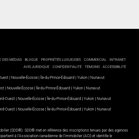
E DES MÉDIAS
BLOGUE
PROPRIÉTÉS LUXUEUSES
COMMERCIAL
INTRANET
AVIS JURIDIQUE
CONFIDENTIALITÉ
TÉMOINS
ACCESSIBILITÉ
-Ouest
|
Nouvelle-Écosse
|
Île-du-Prince-Édouard
|
Yukon
|
Nunavut
.
est
|
Nouvelle-Écosse
|
Île-du-Prince-Édouard
|
Yukon
|
Nunavut
.
Nord-Ouest
|
Nouvelle-Écosse
|
Île-du-Prince-Édouard
|
Yukon
|
Nunavut
Nord-Ouest
|
Nouvelle-Écosse
|
Île-du-Prince-Édouard
|
Yukon
|
Nunavut
mobilier (SDD®). SDD® met en référence des inscriptions tenues par des agences
rtient à l'Association canadienne de l’immobilier (ACI) et identifie le