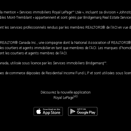
la mention « Services immobiliers Royal LePage
MD
Ltée », incluant sa division « Johnst
bles Mont-Tremblant » appartiennent et sont gérés par Bridgemarq Real Estate Servic
 les services professionnels rendus par les membres REALTORS® de l'ACI en vue de l'a
TOR® Canada Inc., une compagnie dont la National Association of REALTORS® et l'
s courtiers et agents immobilier en tant que membres de l'ACI. Les marques d'homolog
ssent les courtiers et agents membres de l'ACI.
da, utilisée sous licence par les Services immobiliers Bridgemarq
MD
.
s de commerce déposées de Residential Income Fund L.P. et sont utilisées sous lice
Découvrez la nouvelle application
MD
Royal LePage