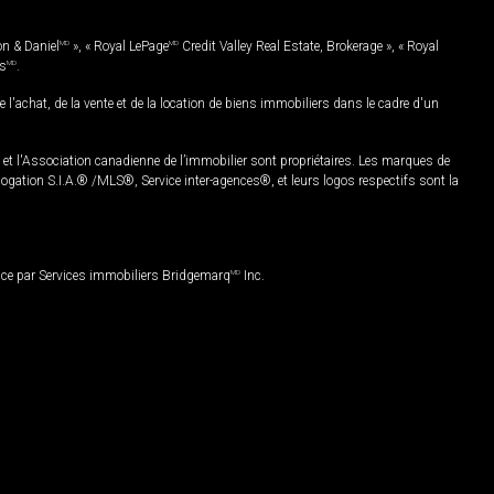
on & Daniel
MD
», « Royal LePage
MD
Credit Valley Real Estate, Brokerage », « Royal
es
MD
.
chat, de la vente et de la location de biens immobiliers dans le cadre d'un
Association canadienne de l’immobilier sont propriétaires. Les marques de
ation S.I.A.® /MLS®, Service inter-agences®, et leurs logos respectifs sont la
nce par Services immobiliers Bridgemarq
MD
Inc.