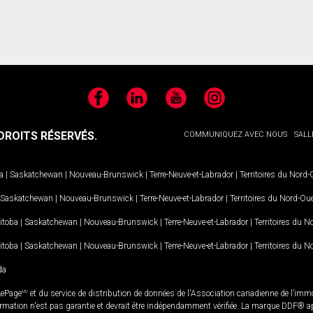
Facebook
LinkedIn
YouTube
Instagram
ROITS RÉSERVÉS.
COMMUNIQUEZ AVEC NOUS
SALL
a
|
Saskatchewan
|
Nouveau-Brunswick
|
Terre-Neuve-et-Labrador
|
Territoires du Nord
Saskatchewan
|
Nouveau-Brunswick
|
Terre-Neuve-et-Labrador
|
Territoires du Nord-Ou
itoba
|
Saskatchewan
|
Nouveau-Brunswick
|
Terre-Neuve-et-Labrador
|
Territoires du 
itoba
|
Saskatchewan
|
Nouveau-Brunswick
|
Terre-Neuve-et-Labrador
|
Territoires du 
da
LePage
MD
et du service de distribution de données de l'Association canadienne de l’im
rmation n'est pas garantie et devrait être indépendamment vérifiée. La marque DDF® appa