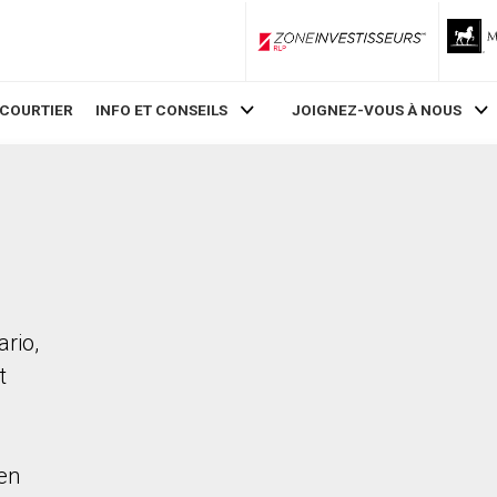
ZoneInvestisseurs RLP
 COURTIER
INFO ET CONSEILS
JOIGNEZ-VOUS À NOUS
rio,
t
en