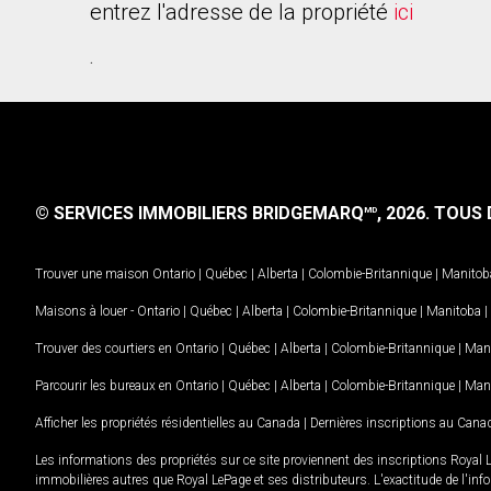
entrez l'adresse de la propriété
ici
.
© SERVICES IMMOBILIERS BRIDGEMARQ
, 2026.
TOUS D
MD
Trouver une maison
Ontario
|
Québec
|
Alberta
|
Colombie-Britannique
|
Manitob
Maisons à louer -
Ontario
|
Québec
|
Alberta
|
Colombie-Britannique
|
Manitoba
|
Trouver des courtiers en
Ontario
|
Québec
|
Alberta
|
Colombie-Britannique
|
Man
Parcourir les bureaux en
Ontario
|
Québec
|
Alberta
|
Colombie-Britannique
|
Man
Afficher les propriétés résidentielles au Canada
|
Dernières inscriptions au Cana
Les informations des propriétés sur ce site proviennent des inscriptions Royal 
immobilières autres que Royal LePage et ses distributeurs. L'exactitude de l'info