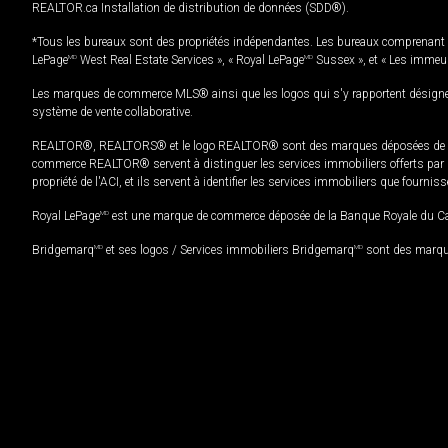
REALTOR.ca Installation de distribution de données (SDD®).
*Tous les bureaux sont des propriétés indépendantes. Les bureaux comprenant 
LePage
MD
West Real Estate Services », « Royal LePage
MD
Sussex », et « Les immeu
Les marques de commerce MLS® ainsi que les logos qui s'y rapportent désignent
système de vente collaborative.
REALTOR®, REALTORS® et le logo REALTOR® sont des marques déposées de REAL
commerce REALTOR® servent à distinguer les services immobiliers offerts par le
propriété de l'ACI, et ils servent à identifier les services immobiliers que fourni
Royal LePage
MD
est une marque de commerce déposée de la Banque Royale du Cana
Bridgemarq
MD
et ses logos / Services immobiliers Bridgemarq
MD
sont des marque