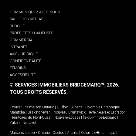
COMMUNIQUEZ AVEC NOUS
SALLE DES MÉDIAS
BLOGUE
PROPRIÉTÉS LUXUEUSES
COMMERCIAL
INTRANET
AVIS JURIDIQUE
CONFIDENTIALITÉ
TÉMOINS
ACCESSIBILITÉ
© SERVICES IMMOBILIERS BRIDGEMARQ
, 2026.
MD
TOUS DROITS RÉSERVÉS.
Trouver une maison
Ontario
|
Québec
|
Alberta
|
Colombie-Britannique
|
Manitoba
|
Saskatchewan
|
Nouveau-Brunswick
|
Terre-Neuve-et-Labrador
|
Territoires du Nord-Ouest
|
Nouvelle-Écosse
|
Île-du-Prince-Édouard
|
Yukon
|
Nunavut
.
Maisons à louer -
Ontario
|
Québec
|
Alberta
|
Colombie-Britannique
|