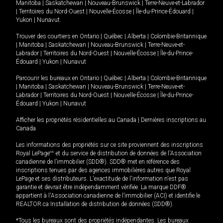
Manitoba
|
Saskatchewan
|
Nouveau-Brunswick
|
Terre-Neuve-et-Labrador
|
Territoires du Nord-Ouest
|
Nouvelle-Écosse
|
Île-du-Prince-Édouard
|
Yukon
|
Nunavut
.
Trouver des courtiers en
Ontario
|
Québec
|
Alberta
|
Colombie-Britannique
|
Manitoba
|
Saskatchewan
|
Nouveau-Brunswick
|
Terre-Neuve-et-
Labrador
|
Territoires du Nord-Ouest
|
Nouvelle-Écosse
|
Île-du-Prince-
Édouard
|
Yukon
|
Nunavut
Parcourir les bureaux en
Ontario
|
Québec
|
Alberta
|
Colombie-Britannique
|
Manitoba
|
Saskatchewan
|
Nouveau-Brunswick
|
Terre-Neuve-et-
Labrador
|
Territoires du Nord-Ouest
|
Nouvelle-Écosse
|
Île-du-Prince-
Édouard
|
Yukon
|
Nunavut
Afficher les propriétés résidentielles au Canada
|
Dernières inscriptions au
Canada
Les informations des propriétés sur ce site proviennent des inscriptions
Royal LePage
MD
et du service de distribution de données de l'Association
canadienne de l’immobilier (SDD®). SDD® met en référence des
inscriptions tenues par des agences immobilières autres que Royal
LePage et ses distributeurs. L'exactitude de l'information n'est pas
garantie et devrait être indépendamment vérifiée. La marque DDF®
appartient à l'Association canadienne de l’immobilier (ACI) et identifie le
REALTOR.ca Installation de distribution de données (SDD®).
*Tous les bureaux sont des propriétés indépendantes. Les bureaux