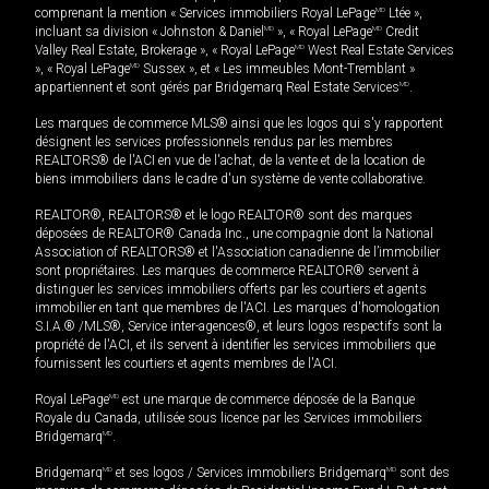
comprenant la mention « Services immobiliers Royal LePage
MD
Ltée »,
incluant sa division « Johnston & Daniel
MD
», « Royal LePage
MD
Credit
Valley Real Estate, Brokerage », « Royal LePage
MD
West Real Estate Services
», « Royal LePage
MD
Sussex », et « Les immeubles Mont-Tremblant »
appartiennent et sont gérés par Bridgemarq Real Estate Services
MD
.
Les marques de commerce MLS® ainsi que les logos qui s'y rapportent
désignent les services professionnels rendus par les membres
REALTORS® de l'ACI en vue de l'achat, de la vente et de la location de
biens immobiliers dans le cadre d'un système de vente collaborative.
REALTOR®, REALTORS® et le logo REALTOR® sont des marques
déposées de REALTOR® Canada Inc., une compagnie dont la National
Association of REALTORS® et l'Association canadienne de l’immobilier
sont propriétaires. Les marques de commerce REALTOR® servent à
distinguer les services immobiliers offerts par les courtiers et agents
immobilier en tant que membres de l'ACI. Les marques d'homologation
S.I.A.® /MLS®, Service inter-agences®, et leurs logos respectifs sont la
propriété de l'ACI, et ils servent à identifier les services immobiliers que
fournissent les courtiers et agents membres de l'ACI.
Royal LePage
MD
est une marque de commerce déposée de la Banque
Royale du Canada, utilisée sous licence par les Services immobiliers
Bridgemarq
MD
.
Bridgemarq
MD
et ses logos / Services immobiliers Bridgemarq
MD
sont des