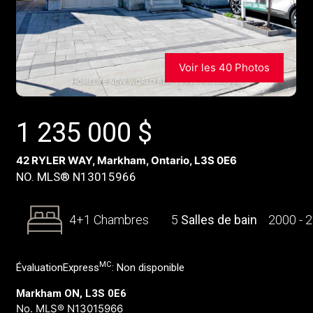
Voir les 40 Photos
1 235 000
$
42 RYLER WAY, Markham, Ontario, L3S 0E6
NO. MLS® N13015966
4+1 Chambres
5
Salles de bain
2000 - 
MC
ÉvaluationExpress
:
Non disponible
Markham ON, L3S 0E6
No. MLS® N13015966