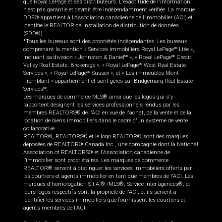
que Royal LePage et ses distributeurs. L'exactitude de l'information
n'est pas garantie et devrait être indépendamment vérifiée. La marque
DDF® appartient à l'Association canadienne de l’immobilier (ACI) et
identifie le REALTOR.ca Installation de distribution de données
(SDD®).
*Tous les bureaux sont des propriétés indépendantes. Les bureaux
comprenant la mention « Services immobiliers Royal LePage
Ltée »,
MD
incluant sa division « Johnston & Daniel
», « Royal LePage
Credit
MD
MD
Valley Real Estate, Brokerage », « Royal LePage
West Real Estate
MD
Services », « Royal LePage
Sussex », et « Les immeubles Mont-
MD
Tremblant » appartiennent et sont gérés par Bridgemarq Real Estate
Services
.
MD
Les marques de commerce MLS® ainsi que les logos qui s'y
rapportent désignent les services professionnels rendus par les
membres REALTORS® de l'ACI en vue de l'achat, de la vente et de la
location de biens immobiliers dans le cadre d'un système de vente
collaborative.
REALTOR®, REALTORS® et le logo REALTOR® sont des marques
déposées de REALTOR® Canada Inc., une compagnie dont la National
Association of REALTORS® et l'Association canadienne de
l’immobilier sont propriétaires. Les marques de commerce
REALTOR® servent à distinguer les services immobiliers offerts par
les courtiers et agents immobilier en tant que membres de l'ACI. Les
marques d'homologation S.I.A.® /MLS®, Service inter-agences®, et
leurs logos respectifs sont la propriété de l'ACI, et ils servent à
identifier les services immobiliers que fournissent les courtiers et
agents membres de l'ACI.