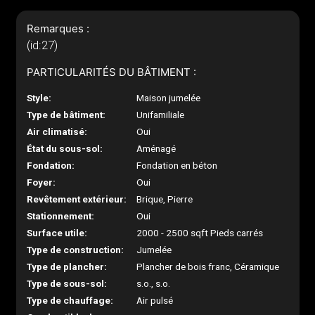
Remarques :
(id:27)
PARTICULARITÉS DU BÂTIMENT :
Style:
Maison jumelée
Type de bâtiment:
Unifamiliale
Air climatisé:
Oui
État du sous-sol:
Aménagé
Fondation:
Fondation en béton
Foyer:
Oui
Revêtement extérieur:
Brique, Pierre
Stationnement:
Oui
Surface utile:
2000 - 2500 sqft Pieds carrés
Type de construction:
Jumelée
Type de plancher:
Plancher de bois franc, Céramique
Type de sous-sol:
s.o., s.o.
Type de chauffage:
Air pulsé