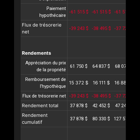
Paiement
-61 515 $
-61 515 $
-61 515 $
-
hypothécaire
Flux de trésorerie
-39 243 $
-38 495 $
-37 724 $
-
net
Rendements
Appréciation du prix
61 750 $
64 837 $
68 079 $
7
de la propriété
Remboursement de
15 372 $
16 111 $
16 885 $
1
l’hypothèque
Flux de trésorerie net
-39 243 $
-38 495 $
-37 724 $
-
Rendement total
37 878 $
42 452 $
47 240 $
5
Rendement
37 878 $
80 330 $
127 571 $
1
cumulatif