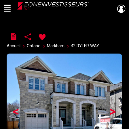
Menu
Live
En Direct
Accueil
Ontario
Markham
42 RYLER WAY
<
>