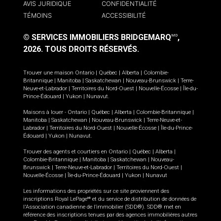
AVIS JURIDIQUE
CONFIDENTIALITÉ
TÉMOINS
ACCESSIBILITÉ
© SERVICES IMMOBILIERS BRIDGEMARQ
,
MD
2026.
TOUS DROITS RÉSERVÉS.
Trouver une maison
Ontario
|
Québec
|
Alberta
|
Colombie-
Britannique
|
Manitoba
|
Saskatchewan
|
Nouveau-Brunswick
|
Terre-
Neuve-et-Labrador
|
Territoires du Nord-Ouest
|
Nouvelle-Écosse
|
Île-du-
Prince-Édouard
|
Yukon
|
Nunavut
.
Maisons à louer -
Ontario
|
Québec
|
Alberta
|
Colombie-Britannique
|
Manitoba
|
Saskatchewan
|
Nouveau-Brunswick
|
Terre-Neuve-et-
Labrador
|
Territoires du Nord-Ouest
|
Nouvelle-Écosse
|
Île-du-Prince-
Édouard
|
Yukon
|
Nunavut
.
Trouver des agents et courtiers en
Ontario
|
Québec
|
Alberta
|
Colombie-Britannique
|
Manitoba
|
Saskatchewan
|
Nouveau-
Brunswick
|
Terre-Neuve-et-Labrador
|
Territoires du Nord-Ouest
|
Nouvelle-Écosse
|
Île-du-Prince-Édouard
|
Yukon
|
Nunavut
Les informations des propriétés sur ce site proviennent des
inscriptions Royal LePage
et du service de distribution de données de
MD
l'Association canadienne de l’immobilier (SDD®). SDD® met en
référence des inscriptions tenues par des agences immobilières autres