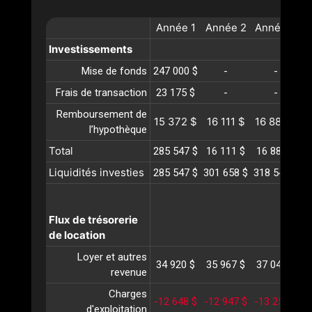
Année
1
Année
2
Année
3
A
Investissements
Mise de fonds
247 000 $
-
-
Frais de transaction
23 175 $
-
-
Remboursement de
15 372 $
16 111 $
16 885 $
1
l’hypothèque
Total
285 547 $
16 111 $
16 885 $
1
Liquidités investies
285 547 $
301 658 $
318 543 $
3
Flux de trésorerie
de location
Loyer et autres
34 920 $
35 967 $
37 046 $
3
revenue
Charges
-12 648 $
-12 947 $
-13 254 $
-
d'exploitation