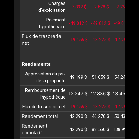
Charges
-7 392 $
-7 578 $
-7 769 $
-
d'exploitation
Paiement
-49 012 $
-49 012 $
-49 012 $
-
hypothécaire
Flux de trésorerie
-19 156 $
-18 225 $
-17 265 $
-
net
Rendements
Appréciation du prix
49 199 $
51 659 $
54 242 $
5
de la propriété
Remboursement de
12 247 $
12 836 $
13 453 $
1
l’hypothèque
Flux de trésorerie net
-19 156 $
-18 225 $
-17 265 $
-
Rendement total
42 290 $
46 270 $
50 430 $
5
Rendement
42 290 $
88 560 $
138 990 $
1
cumulatif