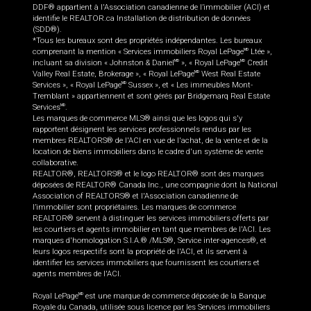
DDF® appartient à l'Association canadienne de l’immobilier (ACI) et
identifie le REALTOR.ca Installation de distribution de données
(SDD®).
*Tous les bureaux sont des propriétés indépendantes. Les bureaux
comprenant la mention « Services immobiliers Royal LePage
Ltée »,
MD
incluant sa division « Johnston & Daniel
», « Royal LePage
Credit
MD
MD
Valley Real Estate, Brokerage », « Royal LePage
West Real Estate
MD
Services », « Royal LePage
Sussex », et « Les immeubles Mont-
MD
Tremblant » appartiennent et sont gérés par Bridgemarq Real Estate
Services
.
MD
Les marques de commerce MLS® ainsi que les logos qui s'y
rapportent désignent les services professionnels rendus par les
membres REALTORS® de l'ACI en vue de l'achat, de la vente et de la
location de biens immobiliers dans le cadre d'un système de vente
collaborative.
REALTOR®, REALTORS® et le logo REALTOR® sont des marques
déposées de REALTOR® Canada Inc., une compagnie dont la National
Association of REALTORS® et l'Association canadienne de
l’immobilier sont propriétaires. Les marques de commerce
REALTOR® servent à distinguer les services immobiliers offerts par
les courtiers et agents immobilier en tant que membres de l'ACI. Les
marques d'homologation S.I.A.® /MLS®, Service inter-agences®, et
leurs logos respectifs sont la propriété de l'ACI, et ils servent à
identifier les services immobiliers que fournissent les courtiers et
agents membres de l'ACI.
Royal LePage
est une marque de commerce déposée de la Banque
MD
Royale du Canada, utilisée sous licence par les Services immobiliers