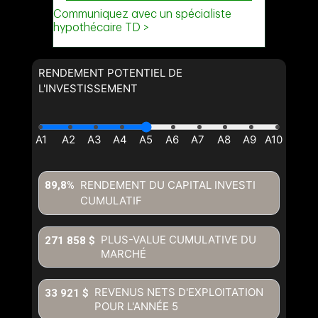
RENDEMENT POTENTIEL DE
L'INVESTISSEMENT
RENDEMENT DU CAPITAL INVESTI
89,8%
CUMULATIF
PLUS-VALUE CUMULATIVE DU
271 858 $
MARCHÉ
REVENUS NETS D'EXPLOITATION
33 921 $
POUR L'ANNÉE
5