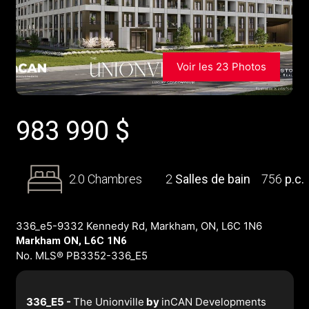
Voir les 23 Photos
983 990
$
2.0 Chambres
2
Salles de bain
756
p.c.
336_e5-9332 Kennedy Rd, Markham, ON, L6C 1N6
Markham ON, L6C 1N6
No. MLS® PB3352-336_E5
336_E5 -
The Unionville
by
inCAN Developments