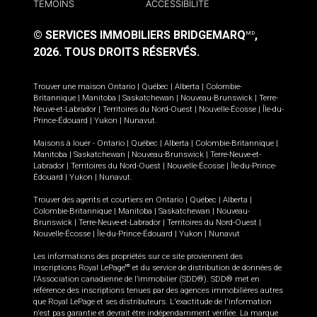
TÉMOINS
ACCESSIBILITÉ
© SERVICES IMMOBILIERS BRIDGEMARQ
,
MD
2026.
TOUS DROITS RÉSERVÉS.
Trouver une maison
Ontario
|
Québec
|
Alberta
|
Colombie-
Britannique
|
Manitoba
|
Saskatchewan
|
Nouveau-Brunswick
|
Terre-
Neuve-et-Labrador
|
Territoires du Nord-Ouest
|
Nouvelle-Écosse
|
Île-du-
Prince-Édouard
|
Yukon
|
Nunavut
.
Maisons à louer -
Ontario
|
Québec
|
Alberta
|
Colombie-Britannique
|
Manitoba
|
Saskatchewan
|
Nouveau-Brunswick
|
Terre-Neuve-et-
Labrador
|
Territoires du Nord-Ouest
|
Nouvelle-Écosse
|
Île-du-Prince-
Édouard
|
Yukon
|
Nunavut
.
Trouver des agents et courtiers en
Ontario
|
Québec
|
Alberta
|
Colombie-Britannique
|
Manitoba
|
Saskatchewan
|
Nouveau-
Brunswick
|
Terre-Neuve-et-Labrador
|
Territoires du Nord-Ouest
|
Nouvelle-Écosse
|
Île-du-Prince-Édouard
|
Yukon
|
Nunavut
Les informations des propriétés sur ce site proviennent des
inscriptions Royal LePage
et du service de distribution de données de
MD
l'Association canadienne de l’immobilier (SDD®). SDD® met en
référence des inscriptions tenues par des agences immobilières autres
que Royal LePage et ses distributeurs. L'exactitude de l'information
n'est pas garantie et devrait être indépendamment vérifiée. La marque