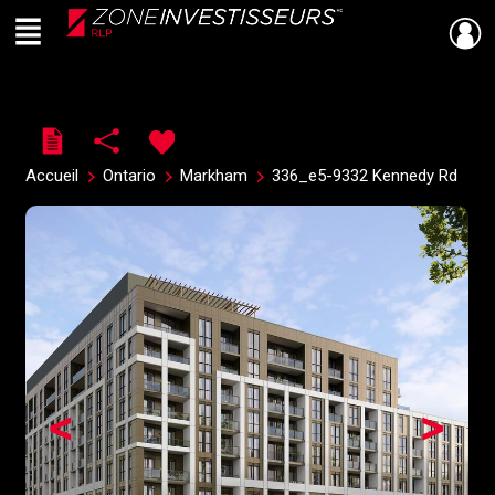
Menu
Live
En Direct
Accueil
Ontario
Markham
336_e5-9332 Kennedy Rd
<
>