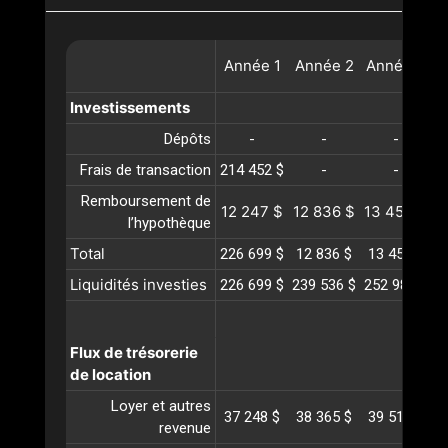
Année
1
Année
2
Année
3
A
Investissements
Dépôts
-
-
-
Frais de transaction
214 452 $
-
-
Remboursement de
12 247 $
12 836 $
13 453 $
1
l’hypothèque
Total
226 699 $
12 836 $
13 453 $
1
Liquidités investies
226 699 $
239 536 $
252 989 $
2
Flux de trésorerie
de location
Loyer et autres
37 248 $
38 365 $
39 516 $
4
revenue