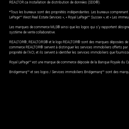
REALTOR.ca Installation de distribution de données (SDD®).
*Tous les bureaux sont des propriétés indépendantes. Les bureaux comprenant 
LePage
MD
West Real Estate Services », « Royal LePage
MD
Sussex », et « Les immeu
Les marques de commerce MLS® ainsi que les logos qui s'y rapportent désignent
système de vente collaborative.
REALTOR®, REALTORS® et le logo REALTOR® sont des marques déposées de REAL
commerce REALTOR® servent à distinguer les services immobiliers offerts par le
propriété de l'ACI, et ils servent à identifier les services immobiliers que fourni
Royal LePage
MD
est une marque de commerce déposée de la Banque Royale du Cana
Bridgemarq
MD
et ses logos / Services immobiliers Bridgemarq
MD
sont des marque