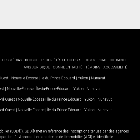
E DES MÉDIAS
BLOGUE
PROPRIÉTÉS LUXUEUSES
COMMERCIAL
INTRANET
AVIS JURIDIQUE
CONFIDENTIALITÉ
TÉMOINS
ACCESSIBILITÉ
-Ouest
|
Nouvelle-Écosse
|
Île-du-Prince-Édouard
|
Yukon
|
Nunavut
.
est
|
Nouvelle-Écosse
|
Île-du-Prince-Édouard
|
Yukon
|
Nunavut
.
Nord-Ouest
|
Nouvelle-Écosse
|
Île-du-Prince-Édouard
|
Yukon
|
Nunavut
Nord-Ouest
|
Nouvelle-Écosse
|
Île-du-Prince-Édouard
|
Yukon
|
Nunavut
mobilier (SDD®). SDD® met en référence des inscriptions tenues par des agences
rtient à l'Association canadienne de l’immobilier (ACI) et identifie le