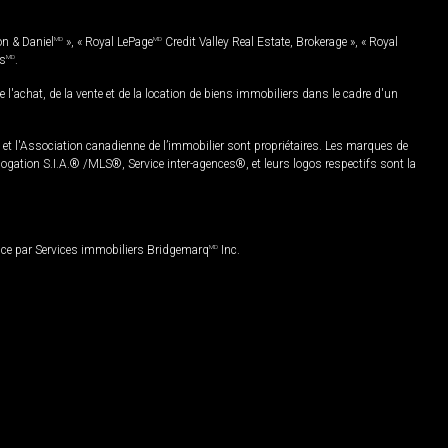
on & Daniel
MD
», « Royal LePage
MD
Credit Valley Real Estate, Brokerage », « Royal
es
MD
.
chat, de la vente et de la location de biens immobiliers dans le cadre d'un
Association canadienne de l’immobilier sont propriétaires. Les marques de
ation S.I.A.® /MLS®, Service inter-agences®, et leurs logos respectifs sont la
nce par Services immobiliers Bridgemarq
MD
Inc.