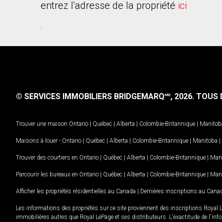
entrez l'adresse de la propriété
ici
.
© SERVICES IMMOBILIERS BRIDGEMARQ
, 2026.
TOUS D
MD
Trouver une maison
Ontario
|
Québec
|
Alberta
|
Colombie-Britannique
|
Manitob
Maisons à louer -
Ontario
|
Québec
|
Alberta
|
Colombie-Britannique
|
Manitoba
|
Trouver des courtiers en
Ontario
|
Québec
|
Alberta
|
Colombie-Britannique
|
Man
Parcourir les bureaux en
Ontario
|
Québec
|
Alberta
|
Colombie-Britannique
|
Man
Afficher les propriétés résidentielles au Canada
|
Dernières inscriptions au Cana
Les informations des propriétés sur ce site proviennent des inscriptions Royal 
immobilières autres que Royal LePage et ses distributeurs. L'exactitude de l'info