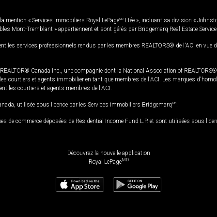
la mention « Services immobiliers Royal LePage
MD
Ltée », incluant sa division « Johnst
bles Mont-Tremblant » appartiennent et sont gérés par Bridgemarq Real Estate Servic
 les services professionnels rendus par les membres REALTORS® de l'ACI en vue de l'a
TOR® Canada Inc., une compagnie dont la National Association of REALTORS® et l'
s courtiers et agents immobilier en tant que membres de l'ACI. Les marques d'homolog
ssent les courtiers et agents membres de l'ACI.
da, utilisée sous licence par les Services immobiliers Bridgemarq
MD
.
s de commerce déposées de Residential Income Fund L.P. et sont utilisées sous lice
Découvrez la nouvelle application
MD
Royal LePage