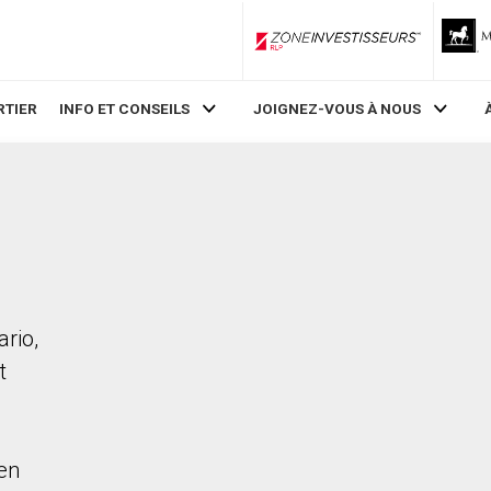
ZoneInvestisseurs RLP
RTIER
INFO ET CONSEILS
JOIGNEZ-VOUS À NOUS
rio,
t
en