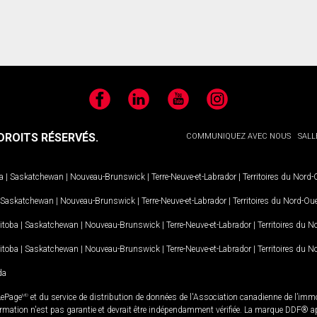
Facebook
LinkedIn
YouTube
Instagram
ROITS RÉSERVÉS.
COMMUNIQUEZ AVEC NOUS
SALL
a
|
Saskatchewan
|
Nouveau-Brunswick
|
Terre-Neuve-et-Labrador
|
Territoires du Nord
Saskatchewan
|
Nouveau-Brunswick
|
Terre-Neuve-et-Labrador
|
Territoires du Nord-Ou
itoba
|
Saskatchewan
|
Nouveau-Brunswick
|
Terre-Neuve-et-Labrador
|
Territoires du 
itoba
|
Saskatchewan
|
Nouveau-Brunswick
|
Terre-Neuve-et-Labrador
|
Territoires du 
da
LePage
MD
et du service de distribution de données de l'Association canadienne de l’im
rmation n'est pas garantie et devrait être indépendamment vérifiée. La marque DDF® appa