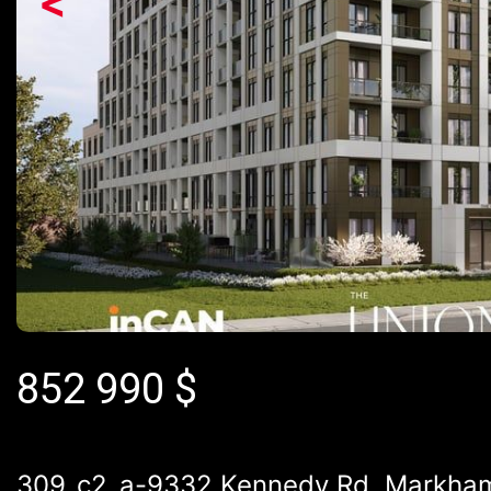
<
852 990
$
309_c2_a-9332 Kennedy Rd, Markham