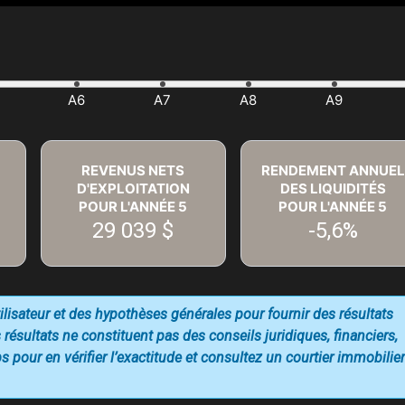
REVENUS NETS
RENDEMENT ANNUEL
D'EXPLOITATION
DES LIQUIDITÉS
POUR L'ANNÉE
5
POUR L'ANNÉE
5
29 039 $
-5,6%
utilisateur et des hypothèses générales pour fournir des résultats
 résultats ne constituent pas des conseils juridiques, financiers,
 pour en vérifier l’exactitude et consultez un courtier immobilier