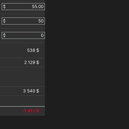
$
$
$
538 $
2 129 $
3 540 $
-1 411 $