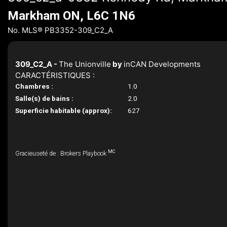
Markham ON, L6C 1N6
No. MLS® PB3352-309_C2_A
309_C2_A -
The Unionville
by
inCAN Developments
CARACTÉRISTIQUES :
Chambres :
1.0
Salle(s) de bains :
2.0
Superficie habitable (approx):
627
MC
Gracieuseté de : Brokers Playbook