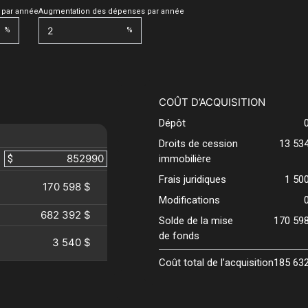
 par année
Augmentation des dépenses par année
%
%
COÛT D’ACQUISITION
Dépôt
Droits de cession
13 53
$
immobilière
Frais juridiques
1 50
170 598 $
Modifications
682 392 $
Solde de la mise
170 59
de fonds
3 540 $
Coût total de l’acquisition
185 63