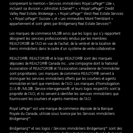
comprenant la mention « Services immobiliers Royal LePage
MD
Ltée »,
incluant sa division « Johnston & Daniel
MD
», « Royal LePage
MD
Credit
Valley Real Estate, Brokerage », « Royal LePage
MD
West Real Estate Services
», « Royal LePage
MD
Sussex », et « Les immeubles Mont-Tremblant »
appartiennent et sont gérés par Bridgemarq Real Estate Services
MD
.
Les marques de commerce MLS® ainsi que les logos qui s'y rapportent
désignent les services professionnels rendus par les membres
REALTORS® de l'ACI en vue de l'achat, de la vente et de la location de
biens immobiliers dans le cadre d'un système de vente collaborative.
REALTOR®, REALTORS® et le logo REALTOR® sont des marques
déposées de REALTOR® Canada Inc., une compagnie dont la National
Association of REALTORS® et l'Association canadienne de l’immobilier
sont propriétaires. Les marques de commerce REALTOR® servent à
distinguer les services immobiliers offerts par les courtiers et agents
immobilier en tant que membres de l'ACI. Les marques d'homologation
S.I.A.® /MLS®, Service inter-agences®, et leurs logos respectifs sont la
propriété de l'ACI, et ils servent à identifier les services immobiliers que
fournissent les courtiers et agents membres de l'ACI.
Royal LePage
MD
est une marque de commerce déposée de la Banque
Royale du Canada, utilisée sous licence par les Services immobiliers
Bridgemarq
MD
.
Bridgemarq
MD
et ses logos / Services immobiliers Bridgemarq
MD
sont des