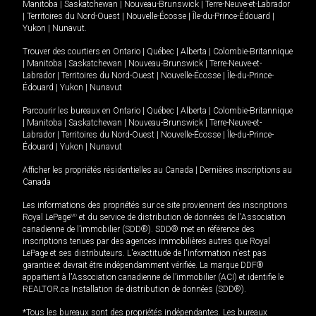
Manitoba
|
Saskatchewan
|
Nouveau-Brunswick
|
Terre-Neuve-et-Labrador
|
Territoires du Nord-Ouest
|
Nouvelle-Écosse
|
Île-du-Prince-Édouard
|
Yukon
|
Nunavut
.
Trouver des courtiers en
Ontario
|
Québec
|
Alberta
|
Colombie-Britannique
|
Manitoba
|
Saskatchewan
|
Nouveau-Brunswick
|
Terre-Neuve-et-
Labrador
|
Territoires du Nord-Ouest
|
Nouvelle-Écosse
|
Île-du-Prince-
Édouard
|
Yukon
|
Nunavut
Parcourir les bureaux en
Ontario
|
Québec
|
Alberta
|
Colombie-Britannique
|
Manitoba
|
Saskatchewan
|
Nouveau-Brunswick
|
Terre-Neuve-et-
Labrador
|
Territoires du Nord-Ouest
|
Nouvelle-Écosse
|
Île-du-Prince-
Édouard
|
Yukon
|
Nunavut
Afficher les propriétés résidentielles au Canada
|
Dernières inscriptions au
Canada
Les informations des propriétés sur ce site proviennent des inscriptions
Royal LePage
MD
et du service de distribution de données de l'Association
canadienne de l’immobilier (SDD®). SDD® met en référence des
inscriptions tenues par des agences immobilières autres que Royal
LePage et ses distributeurs. L'exactitude de l'information n'est pas
garantie et devrait être indépendamment vérifiée. La marque DDF®
appartient à l'Association canadienne de l’immobilier (ACI) et identifie le
REALTOR.ca Installation de distribution de données (SDD®).
*Tous les bureaux sont des propriétés indépendantes. Les bureaux