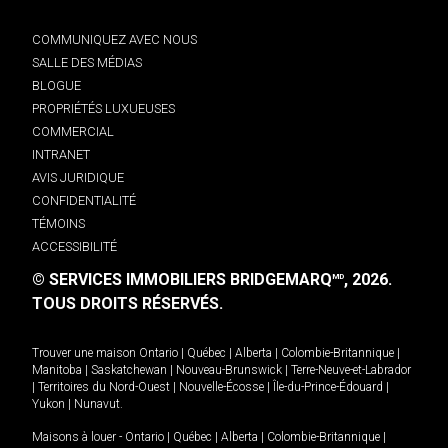
COMMUNIQUEZ AVEC NOUS
SALLE DES MÉDIAS
BLOGUE
PROPRIÉTÉS LUXUEUSES
COMMERCIAL
INTRANET
AVIS JURIDIQUE
CONFIDENTIALITÉ
TÉMOINS
ACCESSIBILITÉ
© SERVICES IMMOBILIERS BRIDGEMARQ
, 2026.
MD
TOUS DROITS RÉSERVÉS.
Trouver une maison
Ontario
|
Québec
|
Alberta
|
Colombie-Britannique
|
Manitoba
|
Saskatchewan
|
Nouveau-Brunswick
|
Terre-Neuve-et-Labrador
|
Territoires du Nord-Ouest
|
Nouvelle-Écosse
|
Île-du-Prince-Édouard
|
Yukon
|
Nunavut
.
Maisons à louer -
Ontario
|
Québec
|
Alberta
|
Colombie-Britannique
|