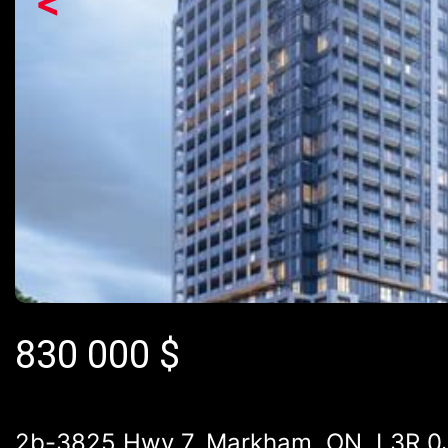
<
830 000
$
2b-3825 Hwy 7, Markham, ON, L3R 0