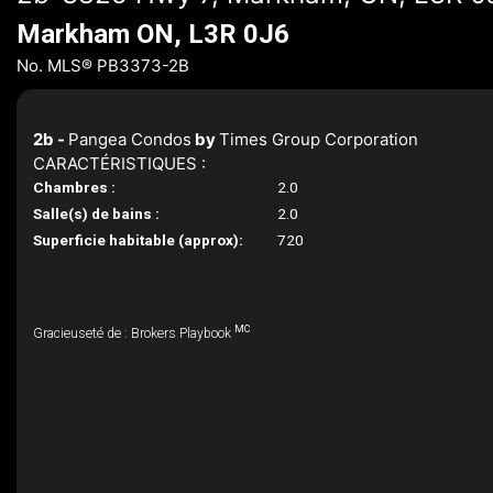
Markham ON, L3R 0J6
No. MLS® PB3373-2B
2b -
Pangea Condos
by
Times Group Corporation
CARACTÉRISTIQUES :
Chambres :
2.0
Salle(s) de bains :
2.0
Superficie habitable (approx):
720
MC
Gracieuseté de : Brokers Playbook