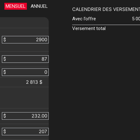
MENSUEL
ANNUEL
CALENDRIER DES VERSEMEN
Avec l’offre
5 0
Versement total
$
$
$
2 813 $
$
$