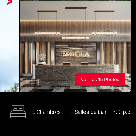
>
Voir les 15 Photos
2.0 Chambres
2
Salles de bain
720
p.c.