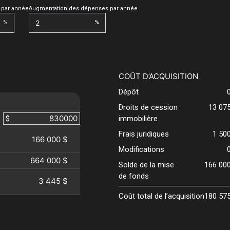
 par année
Augmentation des dépenses par année
%
%
COÛT D’ACQUISITION
Dépôt
Droits de cession
13 07
$
immobilière
Frais juridiques
1 50
166 000 $
Modifications
664 000 $
Solde de la mise
166 00
de fonds
3 445 $
Coût total de l’acquisition
180 57