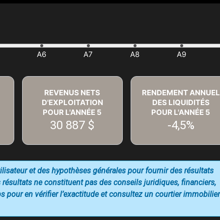
REVENUS NETS
RENDEMENT ANNUEL
D'EXPLOITATION
DES LIQUIDITÉS
POUR L'ANNÉE
5
POUR L'ANNÉE
5
30 887 $
-4,5%
utilisateur et des hypothèses générales pour fournir des résultats
 résultats ne constituent pas des conseils juridiques, financiers,
 pour en vérifier l’exactitude et consultez un courtier immobilier