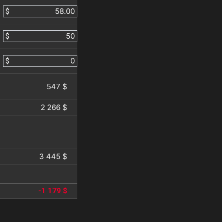
$
$
$
547 $
2 266 $
3 445 $
-1 179 $