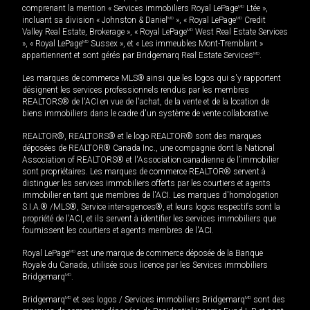
comprenant la mention « Services immobiliers Royal LePage
MD
Ltée »,
incluant sa division « Johnston & Daniel
MD
», « Royal LePage
MD
Credit
Valley Real Estate, Brokerage », « Royal LePage
MD
West Real Estate Services
», « Royal LePage
MD
Sussex », et « Les immeubles Mont-Tremblant »
appartiennent et sont gérés par Bridgemarq Real Estate Services
MD
.
Les marques de commerce MLS® ainsi que les logos qui s'y rapportent
désignent les services professionnels rendus par les membres
REALTORS® de l'ACI en vue de l'achat, de la vente et de la location de
biens immobiliers dans le cadre d'un système de vente collaborative.
REALTOR®, REALTORS® et le logo REALTOR® sont des marques
déposées de REALTOR® Canada Inc., une compagnie dont la National
Association of REALTORS® et l'Association canadienne de l’immobilier
sont propriétaires. Les marques de commerce REALTOR® servent à
distinguer les services immobiliers offerts par les courtiers et agents
immobilier en tant que membres de l'ACI. Les marques d'homologation
S.I.A.® /MLS®, Service inter-agences®, et leurs logos respectifs sont la
propriété de l'ACI, et ils servent à identifier les services immobiliers que
fournissent les courtiers et agents membres de l'ACI.
Royal LePage
MD
est une marque de commerce déposée de la Banque
Royale du Canada, utilisée sous licence par les Services immobiliers
Bridgemarq
MD
.
Bridgemarq
MD
et ses logos / Services immobiliers Bridgemarq
MD
sont des