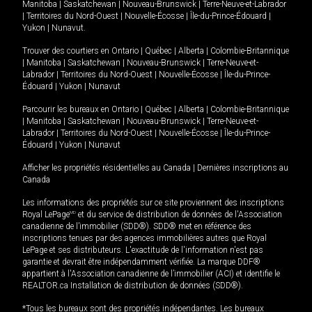
Manitoba
|
Saskatchewan
|
Nouveau-Brunswick
|
Terre-Neuve-et-Labrador
|
Territoires du Nord-Ouest
|
Nouvelle-Écosse
|
Île-du-Prince-Édouard
|
Yukon
|
Nunavut
.
Trouver des courtiers en
Ontario
|
Québec
|
Alberta
|
Colombie-Britannique
|
Manitoba
|
Saskatchewan
|
Nouveau-Brunswick
|
Terre-Neuve-et-
Labrador
|
Territoires du Nord-Ouest
|
Nouvelle-Écosse
|
Île-du-Prince-
Édouard
|
Yukon
|
Nunavut
Parcourir les bureaux en
Ontario
|
Québec
|
Alberta
|
Colombie-Britannique
|
Manitoba
|
Saskatchewan
|
Nouveau-Brunswick
|
Terre-Neuve-et-
Labrador
|
Territoires du Nord-Ouest
|
Nouvelle-Écosse
|
Île-du-Prince-
Édouard
|
Yukon
|
Nunavut
Afficher les propriétés résidentielles au Canada
|
Dernières inscriptions au
Canada
Les informations des propriétés sur ce site proviennent des inscriptions
Royal LePage
MD
et du service de distribution de données de l'Association
canadienne de l’immobilier (SDD®). SDD® met en référence des
inscriptions tenues par des agences immobilières autres que Royal
LePage et ses distributeurs. L'exactitude de l'information n'est pas
garantie et devrait être indépendamment vérifiée. La marque DDF®
appartient à l'Association canadienne de l’immobilier (ACI) et identifie le
REALTOR.ca Installation de distribution de données (SDD®).
*Tous les bureaux sont des propriétés indépendantes. Les bureaux