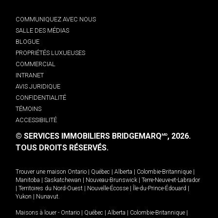
COMMUNIQUEZ AVEC NOUS
SALLE DES MÉDIAS
BLOGUE
PROPRIÉTÉS LUXUEUSES
COMMERCIAL
INTRANET
AVIS JURIDIQUE
CONFIDENTIALITÉ
TÉMOINS
ACCESSIBILITÉ
© SERVICES IMMOBILIERS BRIDGEMARQ
, 2026.
MD
TOUS DROITS RÉSERVÉS.
Trouver une maison
Ontario
|
Québec
|
Alberta
|
Colombie-Britannique
|
Manitoba
|
Saskatchewan
|
Nouveau-Brunswick
|
Terre-Neuve-et-Labrador
|
Territoires du Nord-Ouest
|
Nouvelle-Écosse
|
Île-du-Prince-Édouard
|
Yukon
|
Nunavut
.
Maisons à louer -
Ontario
|
Québec
|
Alberta
|
Colombie-Britannique
|