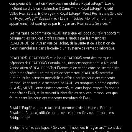
comprenant la mention « Services immobiliers Royal LePage
MD
Ltée »,
incluant sa division « Johnston & Daniel
MD
», « Royal LePage
MD
Credit
Valley Real Estate, Brokerage », « Royal LePage
MD
West Real Estate Services
», « Royal LePage
MD
Sussex », et « Les immeubles Mont-Tremblant »
appartiennent et sont gérés par Bridgemarq Real Estate Services
MD
.
Les marques de commerce MLS® ainsi que les logos qui s'y rapportent
désignent les services professionnels rendus par les membres
REALTORS® de l'ACI en vue de l'achat, de la vente et de la location de
biens immobiliers dans le cadre d'un système de vente collaborative.
REALTOR®, REALTORS® et le logo REALTOR® sont des marques
déposées de REALTOR® Canada Inc., une compagnie dont la National
Association of REALTORS® et l'Association canadienne de l’immobilier
sont propriétaires. Les marques de commerce REALTOR® servent à
distinguer les services immobiliers offerts par les courtiers et agents
immobilier en tant que membres de l'ACI. Les marques d'homologation
S.I.A.® /MLS®, Service inter-agences®, et leurs logos respectifs sont la
propriété de l'ACI, et ils servent à identifier les services immobiliers que
fournissent les courtiers et agents membres de l'ACI.
Royal LePage
MD
est une marque de commerce déposée de la Banque
Royale du Canada, utilisée sous licence par les Services immobiliers
Bridgemarq
MD
.
Bridgemarq
MD
et ses logos / Services immobiliers Bridgemarq
MD
sont des