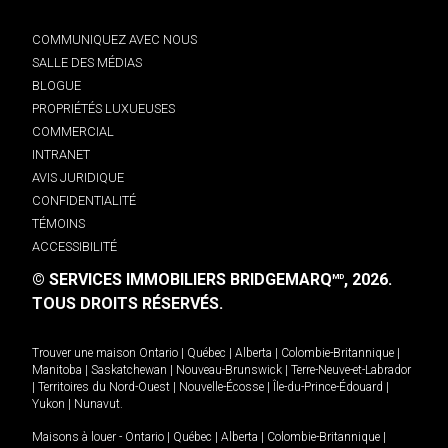
COMMUNIQUEZ AVEC NOUS
SALLE DES MÉDIAS
BLOGUE
PROPRIÉTÉS LUXUEUSES
COMMERCIAL
INTRANET
AVIS JURIDIQUE
CONFIDENTIALITÉ
TÉMOINS
ACCESSIBILITÉ
© SERVICES IMMOBILIERS BRIDGEMARQ
, 2026.
MD
TOUS DROITS RÉSERVÉS.
Trouver une maison
Ontario
|
Québec
|
Alberta
|
Colombie-Britannique
|
Manitoba
|
Saskatchewan
|
Nouveau-Brunswick
|
Terre-Neuve-et-Labrador
|
Territoires du Nord-Ouest
|
Nouvelle-Écosse
|
Île-du-Prince-Édouard
|
Yukon
|
Nunavut
.
Maisons à louer -
Ontario
|
Québec
|
Alberta
|
Colombie-Britannique
|