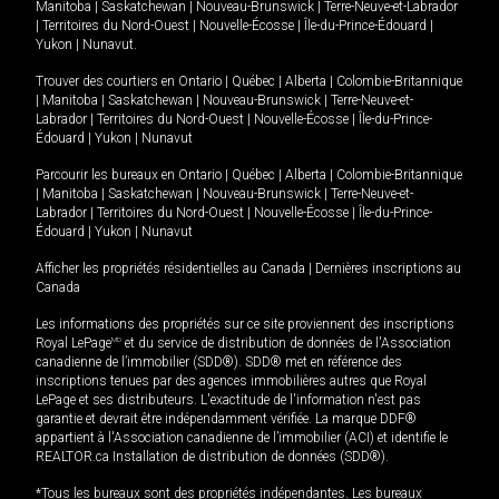
Manitoba
|
Saskatchewan
|
Nouveau-Brunswick
|
Terre-Neuve-et-Labrador
|
Territoires du Nord-Ouest
|
Nouvelle-Écosse
|
Île-du-Prince-Édouard
|
Yukon
|
Nunavut
.
Trouver des courtiers en
Ontario
|
Québec
|
Alberta
|
Colombie-Britannique
|
Manitoba
|
Saskatchewan
|
Nouveau-Brunswick
|
Terre-Neuve-et-
Labrador
|
Territoires du Nord-Ouest
|
Nouvelle-Écosse
|
Île-du-Prince-
Édouard
|
Yukon
|
Nunavut
Parcourir les bureaux en
Ontario
|
Québec
|
Alberta
|
Colombie-Britannique
|
Manitoba
|
Saskatchewan
|
Nouveau-Brunswick
|
Terre-Neuve-et-
Labrador
|
Territoires du Nord-Ouest
|
Nouvelle-Écosse
|
Île-du-Prince-
Édouard
|
Yukon
|
Nunavut
Afficher les propriétés résidentielles au Canada
|
Dernières inscriptions au
Canada
Les informations des propriétés sur ce site proviennent des inscriptions
Royal LePage
MD
et du service de distribution de données de l'Association
canadienne de l’immobilier (SDD®). SDD® met en référence des
inscriptions tenues par des agences immobilières autres que Royal
LePage et ses distributeurs. L'exactitude de l'information n'est pas
garantie et devrait être indépendamment vérifiée. La marque DDF®
appartient à l'Association canadienne de l’immobilier (ACI) et identifie le
REALTOR.ca Installation de distribution de données (SDD®).
*Tous les bureaux sont des propriétés indépendantes. Les bureaux