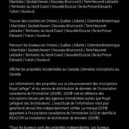
Manitoba
|
Saskatchewan
|
Nouveau-Brunswick
|
Terre-Neuve-et-Labrador
|
Territoires du Nord-Ouest
|
Nouvelle-Écosse
|
Île-du-Prince-Édouard
|
Yukon
|
Nunavut
.
Trouver des courtiers en
Ontario
|
Québec
|
Alberta
|
Colombie-Britannique
|
Manitoba
|
Saskatchewan
|
Nouveau-Brunswick
|
Terre-Neuve-et-
Labrador
|
Territoires du Nord-Ouest
|
Nouvelle-Écosse
|
Île-du-Prince-
Édouard
|
Yukon
|
Nunavut
Parcourir les bureaux en
Ontario
|
Québec
|
Alberta
|
Colombie-Britannique
|
Manitoba
|
Saskatchewan
|
Nouveau-Brunswick
|
Terre-Neuve-et-
Labrador
|
Territoires du Nord-Ouest
|
Nouvelle-Écosse
|
Île-du-Prince-
Édouard
|
Yukon
|
Nunavut
Afficher les propriétés résidentielles au Canada
|
Dernières inscriptions au
Canada
Les informations des propriétés sur ce site proviennent des inscriptions
Royal LePage
MD
et du service de distribution de données de l'Association
canadienne de l’immobilier (SDD®). SDD® met en référence des
inscriptions tenues par des agences immobilières autres que Royal
LePage et ses distributeurs. L'exactitude de l'information n'est pas
garantie et devrait être indépendamment vérifiée. La marque DDF®
appartient à l'Association canadienne de l’immobilier (ACI) et identifie le
REALTOR.ca Installation de distribution de données (SDD®).
*Tous les bureaux sont des propriétés indépendantes. Les bureaux