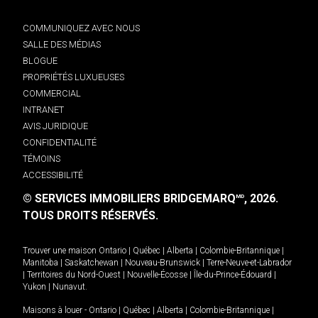
COMMUNIQUEZ AVEC NOUS
SALLE DES MÉDIAS
BLOGUE
PROPRIÉTÉS LUXUEUSES
COMMERCIAL
INTRANET
AVIS JURIDIQUE
CONFIDENTIALITÉ
TÉMOINS
ACCESSIBILITÉ
© SERVICES IMMOBILIERS BRIDGEMARQ
, 2026.
MD
TOUS DROITS RÉSERVÉS.
Trouver une maison
Ontario
|
Québec
|
Alberta
|
Colombie-Britannique
|
Manitoba
|
Saskatchewan
|
Nouveau-Brunswick
|
Terre-Neuve-et-Labrador
|
Territoires du Nord-Ouest
|
Nouvelle-Écosse
|
Île-du-Prince-Édouard
|
Yukon
|
Nunavut
.
Maisons à louer -
Ontario
|
Québec
|
Alberta
|
Colombie-Britannique
|