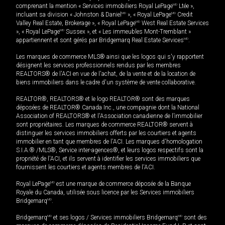
comprenant la mention « Services immobiliers Royal LePage
MD
Ltée »,
incluant sa division « Johnston & Daniel
MD
», « Royal LePage
MD
Credit
Valley Real Estate, Brokerage », « Royal LePage
MD
West Real Estate Services
», « Royal LePage
MD
Sussex », et « Les immeubles Mont-Tremblant »
appartiennent et sont gérés par Bridgemarq Real Estate Services
MD
.
Les marques de commerce MLS® ainsi que les logos qui s'y rapportent
désignent les services professionnels rendus par les membres
REALTORS® de l'ACI en vue de l'achat, de la vente et de la location de
biens immobiliers dans le cadre d'un système de vente collaborative.
REALTOR®, REALTORS® et le logo REALTOR® sont des marques
déposées de REALTOR® Canada Inc., une compagnie dont la National
Association of REALTORS® et l'Association canadienne de l’immobilier
sont propriétaires. Les marques de commerce REALTOR® servent à
distinguer les services immobiliers offerts par les courtiers et agents
immobilier en tant que membres de l'ACI. Les marques d'homologation
S.I.A.® /MLS®, Service inter-agences®, et leurs logos respectifs sont la
propriété de l'ACI, et ils servent à identifier les services immobiliers que
fournissent les courtiers et agents membres de l'ACI.
Royal LePage
MD
est une marque de commerce déposée de la Banque
Royale du Canada, utilisée sous licence par les Services immobiliers
Bridgemarq
MD
.
Bridgemarq
MD
et ses logos / Services immobiliers Bridgemarq
MD
sont des