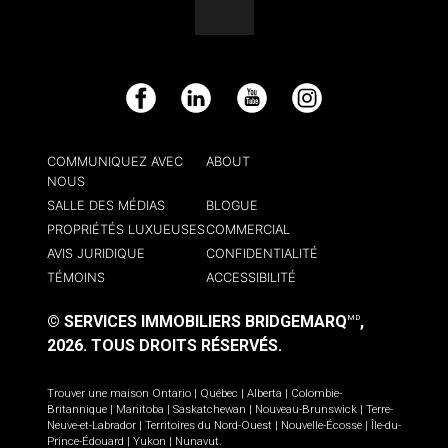
Facebook
LinkedIn
YouTube
Instagram
COMMUNIQUEZ AVEC
ABOUT
NOUS
SALLE DES MÉDIAS
BLOGUE
PROPRIÉTÉS LUXUEUSES
COMMERCIAL
AVIS JURIDIQUE
CONFIDENTIALITÉ
TÉMOINS
ACCESSIBILITÉ
© SERVICES IMMOBILIERS BRIDGEMARQ
,
MD
2026.
TOUS DROITS RÉSERVÉS.
Trouver une maison
Ontario
|
Québec
|
Alberta
|
Colombie-
Britannique
|
Manitoba
|
Saskatchewan
|
Nouveau-Brunswick
|
Terre-
Neuve-et-Labrador
|
Territoires du Nord-Ouest
|
Nouvelle-Écosse
|
Île-du-
Prince-Édouard
|
Yukon
|
Nunavut
.