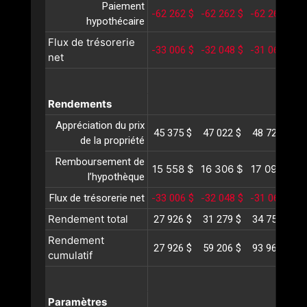
Paiement
-62 262 $
-62 262 $
-62 262 $
-
hypothécaire
Flux de trésorerie
-33 006 $
-32 048 $
-31 060 $
-
net
Rendements
Appréciation du prix
45 375 $
47 022 $
48 729 $
5
de la propriété
Remboursement de
15 558 $
16 306 $
17 090 $
1
l’hypothèque
Flux de trésorerie net
-33 006 $
-32 048 $
-31 060 $
-
Rendement total
27 926 $
31 279 $
34 759 $
3
Rendement
27 926 $
59 206 $
93 965 $
1
cumulatif
Paramètres