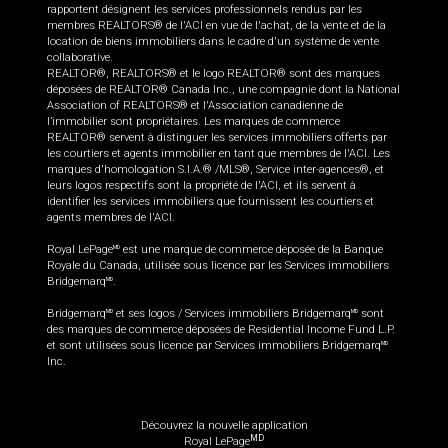
rapportent désignent les services professionnels rendus par les
membres REALTORS® de l'ACI en vue de l'achat, de la vente et de la
location de biens immobiliers dans le cadre d'un système de vente
collaborative.
REALTOR®, REALTORS® et le logo REALTOR® sont des marques
déposées de REALTOR® Canada Inc., une compagnie dont la National
Association of REALTORS® et l'Association canadienne de
l’immobilier sont propriétaires. Les marques de commerce
REALTOR® servent à distinguer les services immobiliers offerts par
les courtiers et agents immobilier en tant que membres de l'ACI. Les
marques d'homologation S.I.A.® /MLS®, Service inter-agences®, et
leurs logos respectifs sont la propriété de l'ACI, et ils servent à
identifier les services immobiliers que fournissent les courtiers et
agents membres de l'ACI.
Royal LePage
est une marque de commerce déposée de la Banque
MD
Royale du Canada, utilisée sous licence par les Services immobiliers
Bridgemarq
.
MD
Bridgemarq
et ses logos / Services immobiliers Bridgemarq
sont
MD
MD
des marques de commerce déposées de Residential Income Fund L.P.
et sont utilisées sous licence par Services immobiliers Bridgemarq
MD
Inc.
Découvrez la nouvelle application
MD
Royal LePage