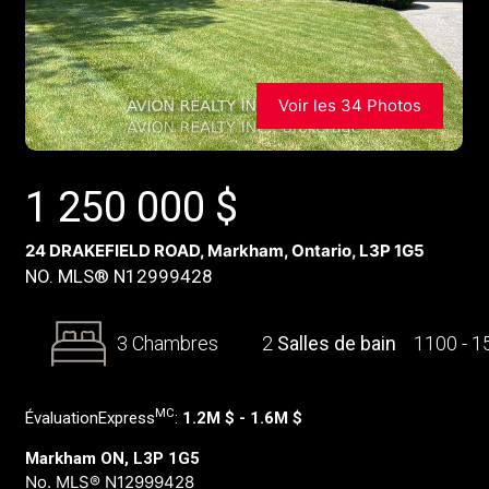
Voir les 34 Photos
1 250 000
$
24 DRAKEFIELD ROAD, Markham, Ontario, L3P 1G5
NO. MLS® N12999428
3 Chambres
2
Salles de bain
1100 - 
MC
ÉvaluationExpress
:
1.2M $ - 1.6M $
Markham ON, L3P 1G5
No. MLS® N12999428