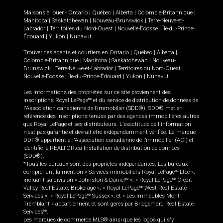
Maisons à louer -
Ontario
|
Québec
|
Alberta
|
Colombie-Britannique
|
Manitoba
|
Saskatchewan
|
Nouveau-Brunswick
|
Terre-Neuve-et-
Labrador
|
Territoires du Nord-Ouest
|
Nouvelle-Écosse
|
Île-du-Prince-
Édouard
|
Yukon
|
Nunavut
.
Trouver des agents et courtiers en
Ontario
|
Québec
|
Alberta
|
Colombie-Britannique
|
Manitoba
|
Saskatchewan
|
Nouveau-
Brunswick
|
Terre-Neuve-et-Labrador
|
Territoires du Nord-Ouest
|
Nouvelle-Écosse
|
Île-du-Prince-Édouard
|
Yukon
|
Nunavut
Les informations des propriétés sur ce site proviennent des
inscriptions Royal LePage
et du service de distribution de données de
MD
l'Association canadienne de l’immobilier (SDD®). SDD® met en
référence des inscriptions tenues par des agences immobilières autres
que Royal LePage et ses distributeurs. L'exactitude de l'information
n'est pas garantie et devrait être indépendamment vérifiée. La marque
DDF® appartient à l'Association canadienne de l’immobilier (ACI) et
identifie le REALTOR.ca Installation de distribution de données
(SDD®).
*Tous les bureaux sont des propriétés indépendantes. Les bureaux
comprenant la mention « Services immobiliers Royal LePage
Ltée »,
MD
incluant sa division « Johnston & Daniel
», « Royal LePage
Credit
MD
MD
Valley Real Estate, Brokerage », « Royal LePage
West Real Estate
MD
Services », « Royal LePage
Sussex », et « Les immeubles Mont-
MD
Tremblant » appartiennent et sont gérés par Bridgemarq Real Estate
Services
.
MD
Les marques de commerce MLS® ainsi que les logos qui s'y