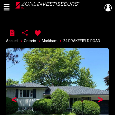
Menu
Live
En Direct
Accueil
Ontario
Markham
24 DRAKEFIELD ROAD
<
>