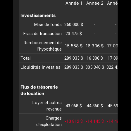
Année
1
Année
2
Année
3
A
Investissements
Mise de fonds
250 000 $
-
-
Frais de transaction
23 475 $
-
-
Remboursement de
15 558 $
16 306 $
17 090 $
1
l’hypothèque
Total
289 033 $
16 306 $
17 090 $
1
Liquidités investies
289 033 $
305 340 $
322 431 $
3
Flux de trésorerie
de location
Loyer et autres
43 068 $
44 360 $
45 690 $
4
revenue
Charges
-13 812 $
-14 145 $
-14 488 $
-
d'exploitation