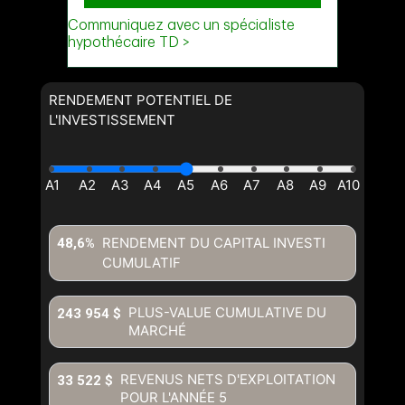
RENDEMENT POTENTIEL DE
L'INVESTISSEMENT
RENDEMENT DU CAPITAL INVESTI
48,6%
CUMULATIF
PLUS-VALUE CUMULATIVE DU
243 954 $
MARCHÉ
REVENUS NETS D'EXPLOITATION
33 522 $
POUR L'ANNÉE
5