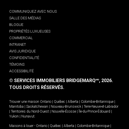
COMMUNIQUEZ AVEC NOUS
SALLE DES MÉDIAS
BLOGUE
PROPRIÉTÉS LUXUEUSES
COMMERCIAL
INTRANET
AVIS JURIDIQUE
CONFIDENTIALITÉ
TÉMOINS
ACCESSIBILITÉ
© SERVICES IMMOBILIERS BRIDGEMARQ
, 2026.
MD
TOUS DROITS RÉSERVÉS.
Trouver une maison
Ontario
|
Québec
|
Alberta
|
Colombie-Britannique
|
Manitoba
|
Saskatchewan
|
Nouveau-Brunswick
|
Terre-Neuve-et-Labrador
|
Territoires du Nord-Ouest
|
Nouvelle-Écosse
|
Île-du-Prince-Édouard
|
Yukon
|
Nunavut
.
Maisons à louer -
Ontario
|
Québec
|
Alberta
|
Colombie-Britannique
|