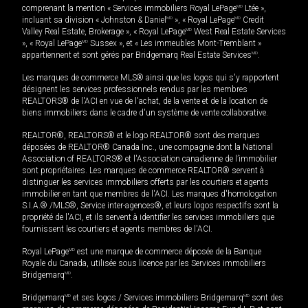
comprenant la mention « Services immobiliers Royal LePage
MD
Ltée »,
incluant sa division « Johnston & Daniel
MD
», « Royal LePage
MD
Credit
Valley Real Estate, Brokerage », « Royal LePage
MD
West Real Estate Services
», « Royal LePage
MD
Sussex », et « Les immeubles Mont-Tremblant »
appartiennent et sont gérés par Bridgemarq Real Estate Services
MD
.
Les marques de commerce MLS® ainsi que les logos qui s'y rapportent
désignent les services professionnels rendus par les membres
REALTORS® de l'ACI en vue de l'achat, de la vente et de la location de
biens immobiliers dans le cadre d'un système de vente collaborative.
REALTOR®, REALTORS® et le logo REALTOR® sont des marques
déposées de REALTOR® Canada Inc., une compagnie dont la National
Association of REALTORS® et l'Association canadienne de l’immobilier
sont propriétaires. Les marques de commerce REALTOR® servent à
distinguer les services immobiliers offerts par les courtiers et agents
immobilier en tant que membres de l'ACI. Les marques d'homologation
S.I.A.® /MLS®, Service inter-agences®, et leurs logos respectifs sont la
propriété de l'ACI, et ils servent à identifier les services immobiliers que
fournissent les courtiers et agents membres de l'ACI.
Royal LePage
MD
est une marque de commerce déposée de la Banque
Royale du Canada, utilisée sous licence par les Services immobiliers
Bridgemarq
MD
.
Bridgemarq
MD
et ses logos / Services immobiliers Bridgemarq
MD
sont des