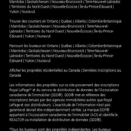
Manitoba
|
Saskatchewan
|
Nouveau-Brunswick
|
Terre-Neuve-et-Labrador
|
Territoires du Nord-Ouest
|
Nouvelle-Écosse
|
Île-du-Prince-Édouard
|
Yukon
|
Nunavut
.
Trouver des courtiers en
Ontario
|
Québec
|
Alberta
|
Colombie-Britannique
|
Manitoba
|
Saskatchewan
|
Nouveau-Brunswick
|
Terre-Neuve-et-
Labrador
|
Territoires du Nord-Ouest
|
Nouvelle-Écosse
|
Île-du-Prince-
Édouard
|
Yukon
|
Nunavut
Parcourir les bureaux en
Ontario
|
Québec
|
Alberta
|
Colombie-Britannique
|
Manitoba
|
Saskatchewan
|
Nouveau-Brunswick
|
Terre-Neuve-et-
Labrador
|
Territoires du Nord-Ouest
|
Nouvelle-Écosse
|
Île-du-Prince-
Édouard
|
Yukon
|
Nunavut
Afficher les propriétés résidentielles au Canada
|
Dernières inscriptions au
Canada
Les informations des propriétés sur ce site proviennent des inscriptions
Royal LePage
MD
et du service de distribution de données de l'Association
canadienne de l’immobilier (SDD®). SDD® met en référence des
inscriptions tenues par des agences immobilières autres que Royal
LePage et ses distributeurs. L'exactitude de l'information n'est pas
garantie et devrait être indépendamment vérifiée. La marque DDF®
appartient à l'Association canadienne de l’immobilier (ACI) et identifie le
REALTOR.ca Installation de distribution de données (SDD®).
*Tous les bureaux sont des propriétés indépendantes. Les bureaux