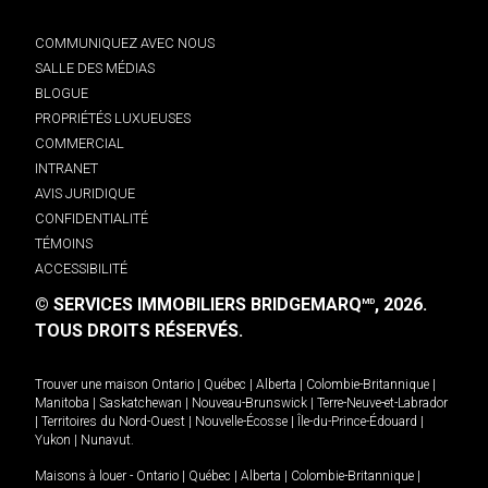
COMMUNIQUEZ AVEC NOUS
SALLE DES MÉDIAS
BLOGUE
PROPRIÉTÉS LUXUEUSES
COMMERCIAL
INTRANET
AVIS JURIDIQUE
CONFIDENTIALITÉ
TÉMOINS
ACCESSIBILITÉ
© SERVICES IMMOBILIERS BRIDGEMARQ
, 2026.
MD
TOUS DROITS RÉSERVÉS.
Trouver une maison
Ontario
|
Québec
|
Alberta
|
Colombie-Britannique
|
Manitoba
|
Saskatchewan
|
Nouveau-Brunswick
|
Terre-Neuve-et-Labrador
|
Territoires du Nord-Ouest
|
Nouvelle-Écosse
|
Île-du-Prince-Édouard
|
Yukon
|
Nunavut
.
Maisons à louer -
Ontario
|
Québec
|
Alberta
|
Colombie-Britannique
|