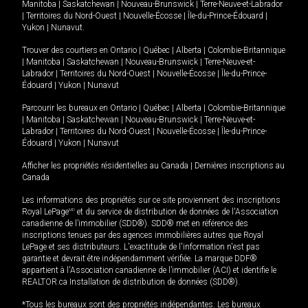
Manitoba
|
Saskatchewan
|
Nouveau-Brunswick
|
Terre-Neuve-et-Labrador
|
Territoires du Nord-Ouest
|
Nouvelle-Écosse
|
Île-du-Prince-Édouard
|
Yukon
|
Nunavut
.
Trouver des courtiers en
Ontario
|
Québec
|
Alberta
|
Colombie-Britannique
|
Manitoba
|
Saskatchewan
|
Nouveau-Brunswick
|
Terre-Neuve-et-
Labrador
|
Territoires du Nord-Ouest
|
Nouvelle-Écosse
|
Île-du-Prince-
Édouard
|
Yukon
|
Nunavut
Parcourir les bureaux en
Ontario
|
Québec
|
Alberta
|
Colombie-Britannique
|
Manitoba
|
Saskatchewan
|
Nouveau-Brunswick
|
Terre-Neuve-et-
Labrador
|
Territoires du Nord-Ouest
|
Nouvelle-Écosse
|
Île-du-Prince-
Édouard
|
Yukon
|
Nunavut
Afficher les propriétés résidentielles au Canada
|
Dernières inscriptions au
Canada
Les informations des propriétés sur ce site proviennent des inscriptions
Royal LePage
MD
et du service de distribution de données de l'Association
canadienne de l’immobilier (SDD®). SDD® met en référence des
inscriptions tenues par des agences immobilières autres que Royal
LePage et ses distributeurs. L'exactitude de l'information n'est pas
garantie et devrait être indépendamment vérifiée. La marque DDF®
appartient à l'Association canadienne de l’immobilier (ACI) et identifie le
REALTOR.ca Installation de distribution de données (SDD®).
*Tous les bureaux sont des propriétés indépendantes. Les bureaux