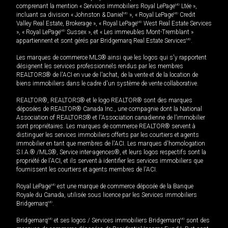
comprenant la mention « Services immobiliers Royal LePage
MD
Ltée »,
incluant sa division « Johnston & Daniel
MD
», « Royal LePage
MD
Credit
Valley Real Estate, Brokerage », « Royal LePage
MD
West Real Estate Services
», « Royal LePage
MD
Sussex », et « Les immeubles Mont-Tremblant »
appartiennent et sont gérés par Bridgemarq Real Estate Services
MD
.
Les marques de commerce MLS® ainsi que les logos qui s'y rapportent
désignent les services professionnels rendus par les membres
REALTORS® de l'ACI en vue de l'achat, de la vente et de la location de
biens immobiliers dans le cadre d'un système de vente collaborative.
REALTOR®, REALTORS® et le logo REALTOR® sont des marques
déposées de REALTOR® Canada Inc., une compagnie dont la National
Association of REALTORS® et l'Association canadienne de l’immobilier
sont propriétaires. Les marques de commerce REALTOR® servent à
distinguer les services immobiliers offerts par les courtiers et agents
immobilier en tant que membres de l'ACI. Les marques d'homologation
S.I.A.® /MLS®, Service inter-agences®, et leurs logos respectifs sont la
propriété de l'ACI, et ils servent à identifier les services immobiliers que
fournissent les courtiers et agents membres de l'ACI.
Royal LePage
MD
est une marque de commerce déposée de la Banque
Royale du Canada, utilisée sous licence par les Services immobiliers
Bridgemarq
MD
.
Bridgemarq
MD
et ses logos / Services immobiliers Bridgemarq
MD
sont des