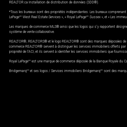
REALTOR.ca Installation de distribution de données (SDD®).
*Tous les bureaux sont des propriétés indépendantes. Les bureaux comprenant 
LePage
MD
West Real Estate Services », « Royal LePage
MD
Sussex », et « Les immeu
Les marques de commerce MLS® ainsi que les logos qui s'y rapportent désignent
système de vente collaborative.
REALTOR®, REALTORS® et le logo REALTOR® sont des marques déposées de REAL
commerce REALTOR® servent à distinguer les services immobiliers offerts par le
propriété de l'ACI, et ils servent à identifier les services immobiliers que fourni
Royal LePage
MD
est une marque de commerce déposée de la Banque Royale du Cana
Bridgemarq
MD
et ses logos / Services immobiliers Bridgemarq
MD
sont des marque