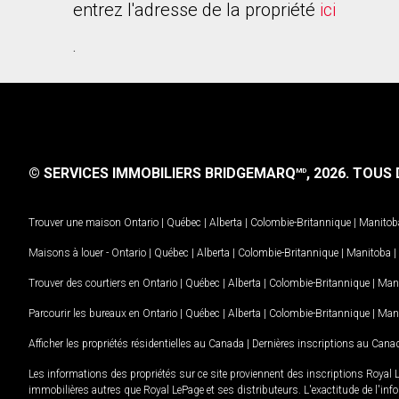
entrez l'adresse de la propriété
ici
.
© SERVICES IMMOBILIERS BRIDGEMARQ
, 2026.
TOUS D
MD
Trouver une maison
Ontario
|
Québec
|
Alberta
|
Colombie-Britannique
|
Manitob
Maisons à louer -
Ontario
|
Québec
|
Alberta
|
Colombie-Britannique
|
Manitoba
|
Trouver des courtiers en
Ontario
|
Québec
|
Alberta
|
Colombie-Britannique
|
Man
Parcourir les bureaux en
Ontario
|
Québec
|
Alberta
|
Colombie-Britannique
|
Man
Afficher les propriétés résidentielles au Canada
|
Dernières inscriptions au Cana
Les informations des propriétés sur ce site proviennent des inscriptions Royal 
immobilières autres que Royal LePage et ses distributeurs. L'exactitude de l'info