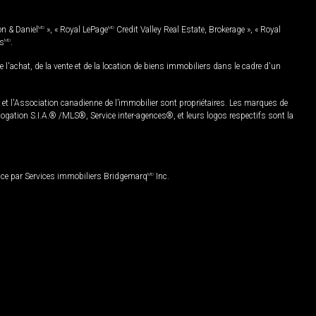
on & Daniel
MD
», « Royal LePage
MD
Credit Valley Real Estate, Brokerage », « Royal
es
MD
.
chat, de la vente et de la location de biens immobiliers dans le cadre d'un
Association canadienne de l’immobilier sont propriétaires. Les marques de
ation S.I.A.® /MLS®, Service inter-agences®, et leurs logos respectifs sont la
nce par Services immobiliers Bridgemarq
MD
Inc.