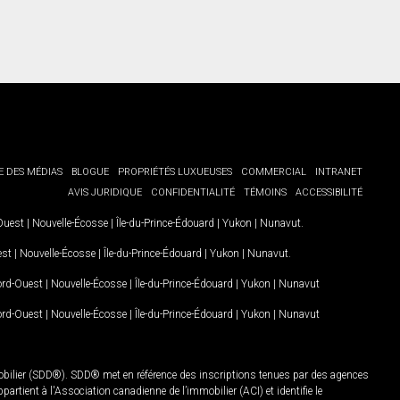
E DES MÉDIAS
BLOGUE
PROPRIÉTÉS LUXUEUSES
COMMERCIAL
INTRANET
AVIS JURIDIQUE
CONFIDENTIALITÉ
TÉMOINS
ACCESSIBILITÉ
-Ouest
|
Nouvelle-Écosse
|
Île-du-Prince-Édouard
|
Yukon
|
Nunavut
.
est
|
Nouvelle-Écosse
|
Île-du-Prince-Édouard
|
Yukon
|
Nunavut
.
Nord-Ouest
|
Nouvelle-Écosse
|
Île-du-Prince-Édouard
|
Yukon
|
Nunavut
Nord-Ouest
|
Nouvelle-Écosse
|
Île-du-Prince-Édouard
|
Yukon
|
Nunavut
mobilier (SDD®). SDD® met en référence des inscriptions tenues par des agences
rtient à l'Association canadienne de l’immobilier (ACI) et identifie le