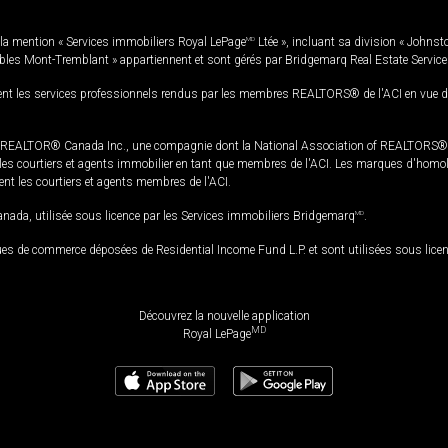
la mention « Services immobiliers Royal LePage
MD
Ltée », incluant sa division « Johnst
bles Mont-Tremblant » appartiennent et sont gérés par Bridgemarq Real Estate Servic
 les services professionnels rendus par les membres REALTORS® de l'ACI en vue de l'a
TOR® Canada Inc., une compagnie dont la National Association of REALTORS® et l'
s courtiers et agents immobilier en tant que membres de l'ACI. Les marques d'homolog
ssent les courtiers et agents membres de l'ACI.
da, utilisée sous licence par les Services immobiliers Bridgemarq
MD
.
s de commerce déposées de Residential Income Fund L.P. et sont utilisées sous lice
Découvrez la nouvelle application
MD
Royal LePage