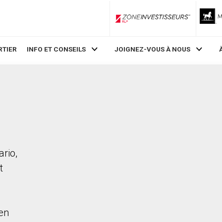
ZoneInvestisseurs RLP
RTIER
INFO ET CONSEILS
JOIGNEZ-VOUS À NOUS
rio,
t
en