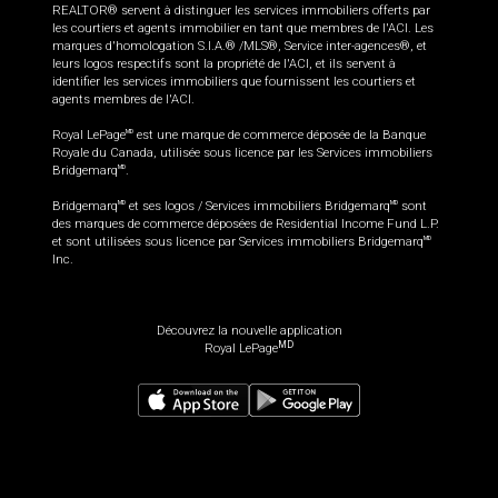
REALTOR® servent à distinguer les services immobiliers offerts par
les courtiers et agents immobilier en tant que membres de l'ACI. Les
marques d'homologation S.I.A.® /MLS®, Service inter-agences®, et
leurs logos respectifs sont la propriété de l'ACI, et ils servent à
identifier les services immobiliers que fournissent les courtiers et
agents membres de l'ACI.
Royal LePage
est une marque de commerce déposée de la Banque
MD
Royale du Canada, utilisée sous licence par les Services immobiliers
Bridgemarq
.
MD
Bridgemarq
et ses logos / Services immobiliers Bridgemarq
sont
MD
MD
des marques de commerce déposées de Residential Income Fund L.P.
et sont utilisées sous licence par Services immobiliers Bridgemarq
MD
Inc.
Découvrez la nouvelle application
MD
Royal LePage
792 000
$
Demander plus d'information