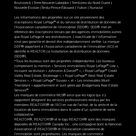
Brunswick
|
Terre-Neuve-et-Labrador
|
Territoires du Nord-Ouest
|
Nouvelle-Écosse
|
Île-du-Prince-Édouard
|
Yukon
|
Nunavut
Les informations des propriétés sur ce site proviennent des
inscriptions Royal LePage
et du service de distribution de données de
MD
l'Association canadienne de l’immobilier (SDD®). SDD® met en
référence des inscriptions tenues par des agences immobilières autres
que Royal LePage et ses distributeurs. L'exactitude de l'information
n'est pas garantie et devrait être indépendamment vérifiée. La marque
DDF® appartient à l'Association canadienne de l’immobilier (ACI) et
identifie le REALTOR.ca Installation de distribution de données
(SDD®).
*Tous les bureaux sont des propriétés indépendantes. Les bureaux
comprenant la mention « Services immobiliers Royal LePage
Ltée »,
MD
incluant sa division « Johnston & Daniel
», « Royal LePage
Credit
MD
MD
Valley Real Estate, Brokerage », « Royal LePage
West Real Estate
MD
Services », « Royal LePage
Sussex », et « Les immeubles Mont-
MD
Tremblant » appartiennent et sont gérés par Bridgemarq Real Estate
Services
.
MD
Les marques de commerce MLS® ainsi que les logos qui s'y
rapportent désignent les services professionnels rendus par les
membres REALTORS® de l'ACI en vue de l'achat, de la vente et de la
location de biens immobiliers dans le cadre d'un système de vente
collaborative.
REALTOR®, REALTORS® et le logo REALTOR® sont des marques
déposées de REALTOR® Canada Inc., une compagnie dont la National
Association of REALTORS® et l'Association canadienne de
l’immobilier sont propriétaires. Les marques de commerce