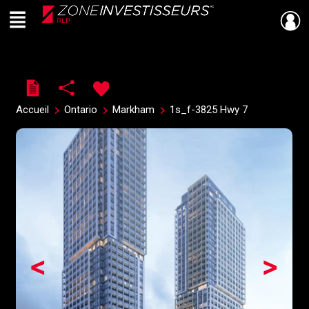
Menu
Live
En Direct
Accueil
Ontario
Markham
1s_f-3825 Hwy 7
<
>