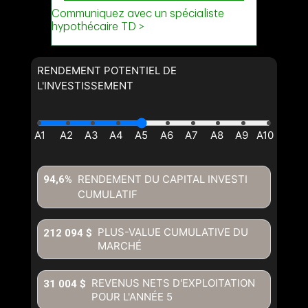
RENDEMENT POTENTIEL DE
L'INVESTISSEMENT
RENDEMENT DU CAPITAL INVESTI
94,6%
CUMULATIF
PLUS-VALUE CUMULATIVE DU
212 094 $
MARCHÉ
REVENUS NETS D'EXPLOITATION
31 004 $
POUR L'ANNÉE
5