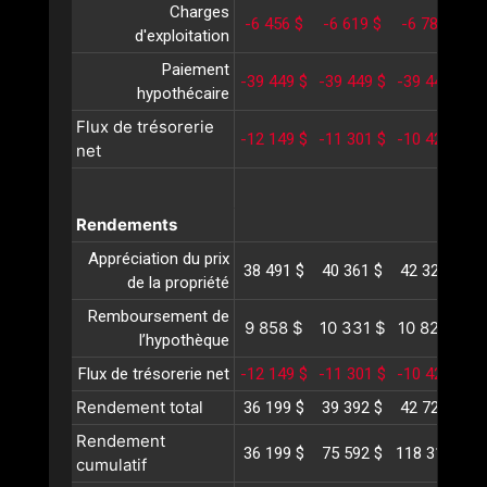
Charges
-6 456 $
-6 619 $
-6 788 $
-
d'exploitation
Paiement
-39 449 $
-39 449 $
-39 449 $
-
hypothécaire
Flux de trésorerie
-12 149 $
-11 301 $
-10 426 $
-
net
Rendements
Appréciation du prix
38 491 $
40 361 $
42 323 $
4
de la propriété
Remboursement de
9 858 $
10 331 $
10 828 $
1
l’hypothèque
Flux de trésorerie net
-12 149 $
-11 301 $
-10 426 $
-
Rendement total
36 199 $
39 392 $
42 725 $
4
Rendement
36 199 $
75 592 $
118 317 $
1
cumulatif