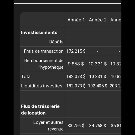
Année
1
Année
2
Année
3
A
Investissements
Dépôts
-
-
-
Frais de transaction
172 215 $
-
-
Remboursement de
9 858 $
10 331 $
10 828 $
1
l’hypothèque
Total
182 073 $
10 331 $
10 828 $
1
Liquidités investies
182 073 $
192 405 $
203 233 $
2
Flux de trésorerie
de location
Loyer et autres
33 756 $
34 768 $
35 811 $
3
revenue