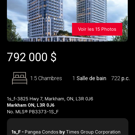
Voir les 15 Photos
792 000
$
1.5 Chambres
1
Salle de bain
722
p.c.
1s_f-3825 Hwy 7, Markham, ON, L3R 0J6
Markham ON, L3R 0J6
No. MLS® PB3373-1S_F
1s_F -
Pangea Condos
by
Times Group Corporation