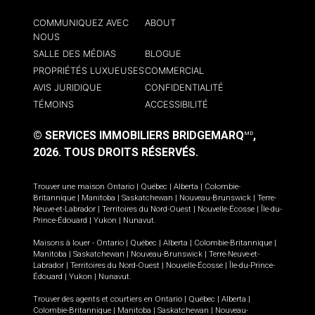
COMMUNIQUEZ AVEC
ABOUT
NOUS
SALLE DES MÉDIAS
BLOGUE
PROPRIÉTÉS LUXUEUSES
COMMERCIAL
AVIS JURIDIQUE
CONFIDENTIALITÉ
TÉMOINS
ACCESSIBILITÉ
© SERVICES IMMOBILIERS BRIDGEMARQ
,
MD
2026.
TOUS DROITS RÉSERVÉS.
Trouver une maison
Ontario
|
Québec
|
Alberta
|
Colombie-
Britannique
|
Manitoba
|
Saskatchewan
|
Nouveau-Brunswick
|
Terre-
Neuve-et-Labrador
|
Territoires du Nord-Ouest
|
Nouvelle-Écosse
|
Île-du-
Prince-Édouard
|
Yukon
|
Nunavut
.
Maisons à louer -
Ontario
|
Québec
|
Alberta
|
Colombie-Britannique
|
Manitoba
|
Saskatchewan
|
Nouveau-Brunswick
|
Terre-Neuve-et-
Labrador
|
Territoires du Nord-Ouest
|
Nouvelle-Écosse
|
Île-du-Prince-
Édouard
|
Yukon
|
Nunavut
.
Trouver des agents et courtiers en
Ontario
|
Québec
|
Alberta
|
Colombie-Britannique
|
Manitoba
|
Saskatchewan
|
Nouveau-