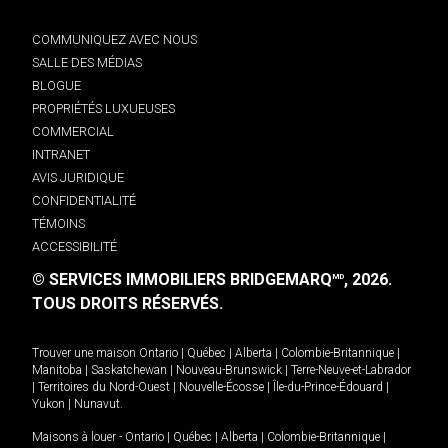
COMMUNIQUEZ AVEC NOUS
SALLE DES MÉDIAS
BLOGUE
PROPRIÉTÉS LUXUEUSES
COMMERCIAL
INTRANET
AVIS JURIDIQUE
CONFIDENTIALITÉ
TÉMOINS
ACCESSIBILITÉ
© SERVICES IMMOBILIERS BRIDGEMARQ
, 2026.
MD
TOUS DROITS RÉSERVÉS.
Trouver une maison
Ontario
|
Québec
|
Alberta
|
Colombie-Britannique
|
Manitoba
|
Saskatchewan
|
Nouveau-Brunswick
|
Terre-Neuve-et-Labrador
|
Territoires du Nord-Ouest
|
Nouvelle-Écosse
|
Île-du-Prince-Édouard
|
Yukon
|
Nunavut
.
Maisons à louer -
Ontario
|
Québec
|
Alberta
|
Colombie-Britannique
|