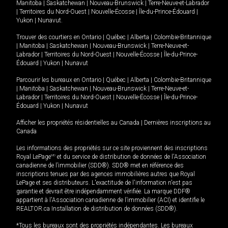
Manitoba
|
Saskatchewan
|
Nouveau-Brunswick
|
Terre-Neuve-et-Labrador
|
Territoires du Nord-Ouest
|
Nouvelle-Écosse
|
Île-du-Prince-Édouard
|
Yukon
|
Nunavut
.
Trouver des courtiers en
Ontario
|
Québec
|
Alberta
|
Colombie-Britannique
|
Manitoba
|
Saskatchewan
|
Nouveau-Brunswick
|
Terre-Neuve-et-
Labrador
|
Territoires du Nord-Ouest
|
Nouvelle-Écosse
|
Île-du-Prince-
Édouard
|
Yukon
|
Nunavut
Parcourir les bureaux en
Ontario
|
Québec
|
Alberta
|
Colombie-Britannique
|
Manitoba
|
Saskatchewan
|
Nouveau-Brunswick
|
Terre-Neuve-et-
Labrador
|
Territoires du Nord-Ouest
|
Nouvelle-Écosse
|
Île-du-Prince-
Édouard
|
Yukon
|
Nunavut
Afficher les propriétés résidentielles au Canada
|
Dernières inscriptions au
Canada
Les informations des propriétés sur ce site proviennent des inscriptions
Royal LePage
MD
et du service de distribution de données de l'Association
canadienne de l’immobilier (SDD®). SDD® met en référence des
inscriptions tenues par des agences immobilières autres que Royal
LePage et ses distributeurs. L'exactitude de l'information n'est pas
garantie et devrait être indépendamment vérifiée. La marque DDF®
appartient à l'Association canadienne de l’immobilier (ACI) et identifie le
REALTOR.ca Installation de distribution de données (SDD®).
*Tous les bureaux sont des propriétés indépendantes. Les bureaux