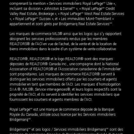
comprenant la mention « Services immobiliers Royal LePage
MD
Ltée »,
incluant sa division « Johnston & Daniel
MD
», « Royal LePage
MD
Credit
Valley Real Estate, Brokerage », « Royal LePage
MD
West Real Estate Services
», « Royal LePage
MD
Sussex », et « Les immeubles Mont-Tremblant »
appartiennent et sont gérés par Bridgemarq Real Estate Services
MD
.
Les marques de commerce MLS® ainsi que les logos qui s'y rapportent
désignent les services professionnels rendus par les membres
REALTORS® de l'ACI en vue de l'achat, de la vente et de la location de
biens immobiliers dans le cadre d'un système de vente collaborative.
REALTOR®, REALTORS® et le logo REALTOR® sont des marques
déposées de REALTOR® Canada Inc., une compagnie dont la National
Association of REALTORS® et l'Association canadienne de l’immobilier
sont propriétaires. Les marques de commerce REALTOR® servent à
distinguer les services immobiliers offerts par les courtiers et agents
immobilier en tant que membres de l'ACI. Les marques d'homologation
S.I.A.® /MLS®, Service inter-agences®, et leurs logos respectifs sont la
propriété de l'ACI, et ils servent à identifier les services immobiliers que
fournissent les courtiers et agents membres de l'ACI.
Royal LePage
MD
est une marque de commerce déposée de la Banque
Royale du Canada, utilisée sous licence par les Services immobiliers
Bridgemarq
MD
.
Bridgemarq
MD
et ses logos / Services immobiliers Bridgemarq
MD
sont des