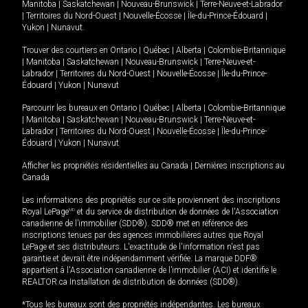
Manitoba
|
Saskatchewan
|
Nouveau-Brunswick
|
Terre-Neuve-et-Labrador
|
Territoires du Nord-Ouest
|
Nouvelle-Écosse
|
Île-du-Prince-Édouard
|
Yukon
|
Nunavut
.
Trouver des courtiers en
Ontario
|
Québec
|
Alberta
|
Colombie-Britannique
|
Manitoba
|
Saskatchewan
|
Nouveau-Brunswick
|
Terre-Neuve-et-
Labrador
|
Territoires du Nord-Ouest
|
Nouvelle-Écosse
|
Île-du-Prince-
Édouard
|
Yukon
|
Nunavut
Parcourir les bureaux en
Ontario
|
Québec
|
Alberta
|
Colombie-Britannique
|
Manitoba
|
Saskatchewan
|
Nouveau-Brunswick
|
Terre-Neuve-et-
Labrador
|
Territoires du Nord-Ouest
|
Nouvelle-Écosse
|
Île-du-Prince-
Édouard
|
Yukon
|
Nunavut
Afficher les propriétés résidentielles au Canada
|
Dernières inscriptions au
Canada
Les informations des propriétés sur ce site proviennent des inscriptions
Royal LePage
MD
et du service de distribution de données de l'Association
canadienne de l’immobilier (SDD®). SDD® met en référence des
inscriptions tenues par des agences immobilières autres que Royal
LePage et ses distributeurs. L'exactitude de l'information n'est pas
garantie et devrait être indépendamment vérifiée. La marque DDF®
appartient à l'Association canadienne de l’immobilier (ACI) et identifie le
REALTOR.ca Installation de distribution de données (SDD®).
*Tous les bureaux sont des propriétés indépendantes. Les bureaux