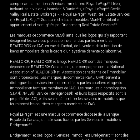
comprenant la mention « Services immobiliers Royal LePage
MD
Ltée »,
incluant sa division « Johnston & Daniel
MD
», « Royal LePage
MD
Credit
Valley Real Estate, Brokerage », « Royal LePage
MD
West Real Estate Services
», « Royal LePage
MD
Sussex », et « Les immeubles Mont-Tremblant »
appartiennent et sont gérés par Bridgemarq Real Estate Services
MD
.
Les marques de commerce MLS® ainsi que les logos qui s'y rapportent
désignent les services professionnels rendus par les membres
REALTORS® de l'ACI en vue de l'achat, de la vente et de la location de
biens immobiliers dans le cadre d'un système de vente collaborative.
REALTOR®, REALTORS® et le logo REALTOR® sont des marques
déposées de REALTOR® Canada Inc., une compagnie dont la National
Association of REALTORS® et l'Association canadienne de l’immobilier
sont propriétaires. Les marques de commerce REALTOR® servent à
distinguer les services immobiliers offerts par les courtiers et agents
immobilier en tant que membres de l'ACI. Les marques d'homologation
S.I.A.® /MLS®, Service inter-agences®, et leurs logos respectifs sont la
propriété de l'ACI, et ils servent à identifier les services immobiliers que
fournissent les courtiers et agents membres de l'ACI.
Royal LePage
MD
est une marque de commerce déposée de la Banque
Royale du Canada, utilisée sous licence par les Services immobiliers
Bridgemarq
MD
.
Bridgemarq
MD
et ses logos / Services immobiliers Bridgemarq
MD
sont des