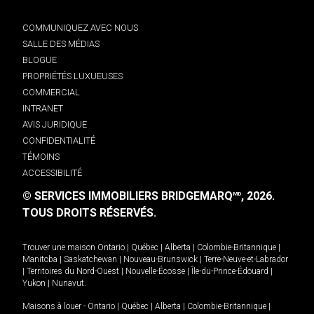
COMMUNIQUEZ AVEC NOUS
SALLE DES MÉDIAS
BLOGUE
PROPRIÉTÉS LUXUEUSES
COMMERCIAL
INTRANET
AVIS JURIDIQUE
CONFIDENTIALITÉ
TÉMOINS
ACCESSIBILITÉ
© SERVICES IMMOBILIERS BRIDGEMARQ
, 2026.
MD
TOUS DROITS RÉSERVÉS.
Trouver une maison
Ontario
|
Québec
|
Alberta
|
Colombie-Britannique
|
Manitoba
|
Saskatchewan
|
Nouveau-Brunswick
|
Terre-Neuve-et-Labrador
|
Territoires du Nord-Ouest
|
Nouvelle-Écosse
|
Île-du-Prince-Édouard
|
Yukon
|
Nunavut
.
Maisons à louer -
Ontario
|
Québec
|
Alberta
|
Colombie-Britannique
|