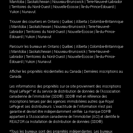
Manitoba
|
Saskatchewan
|
Nouveau-Brunswick
|
Terre-Neuve-et-Labrador
|
Territoires du Nord-Ouest
|
Nouvelle-Écosse
|
Île-du-Prince-Édouard
|
Yukon
|
Nunavut
.
Trouver des courtiers en
Ontario
|
Québec
|
Alberta
|
Colombie-Britannique
|
Manitoba
|
Saskatchewan
|
Nouveau-Brunswick
|
Terre-Neuve-et-
Labrador
|
Territoires du Nord-Ouest
|
Nouvelle-Écosse
|
Île-du-Prince-
Édouard
|
Yukon
|
Nunavut
Parcourir les bureaux en
Ontario
|
Québec
|
Alberta
|
Colombie-Britannique
|
Manitoba
|
Saskatchewan
|
Nouveau-Brunswick
|
Terre-Neuve-et-
Labrador
|
Territoires du Nord-Ouest
|
Nouvelle-Écosse
|
Île-du-Prince-
Édouard
|
Yukon
|
Nunavut
Afficher les propriétés résidentielles au Canada
|
Dernières inscriptions au
Canada
Les informations des propriétés sur ce site proviennent des inscriptions
Royal LePage
MD
et du service de distribution de données de l'Association
canadienne de l’immobilier (SDD®). SDD® met en référence des
inscriptions tenues par des agences immobilières autres que Royal
LePage et ses distributeurs. L'exactitude de l'information n'est pas
garantie et devrait être indépendamment vérifiée. La marque DDF®
appartient à l'Association canadienne de l’immobilier (ACI) et identifie le
REALTOR.ca Installation de distribution de données (SDD®).
*Tous les bureaux sont des propriétés indépendantes. Les bureaux