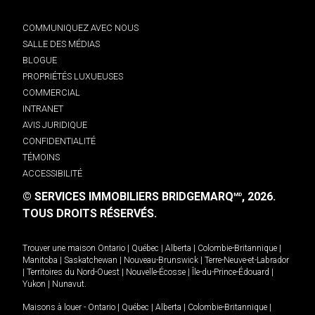
COMMUNIQUEZ AVEC NOUS
SALLE DES MÉDIAS
BLOGUE
PROPRIÉTÉS LUXUEUSES
COMMERCIAL
INTRANET
AVIS JURIDIQUE
CONFIDENTIALITÉ
TÉMOINS
ACCESSIBILITÉ
© SERVICES IMMOBILIERS BRIDGEMARQ
, 2026.
MD
TOUS DROITS RÉSERVÉS.
Trouver une maison
Ontario
|
Québec
|
Alberta
|
Colombie-Britannique
|
Manitoba
|
Saskatchewan
|
Nouveau-Brunswick
|
Terre-Neuve-et-Labrador
|
Territoires du Nord-Ouest
|
Nouvelle-Écosse
|
Île-du-Prince-Édouard
|
Yukon
|
Nunavut
.
Maisons à louer -
Ontario
|
Québec
|
Alberta
|
Colombie-Britannique
|