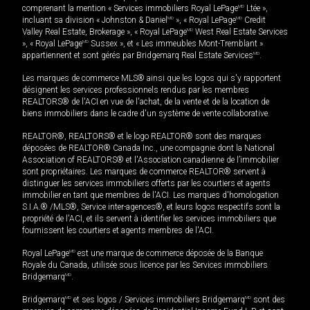
comprenant la mention « Services immobiliers Royal LePage
MD
Ltée »,
incluant sa division « Johnston & Daniel
MD
», « Royal LePage
MD
Credit
Valley Real Estate, Brokerage », « Royal LePage
MD
West Real Estate Services
», « Royal LePage
MD
Sussex », et « Les immeubles Mont-Tremblant »
appartiennent et sont gérés par Bridgemarq Real Estate Services
MD
.
Les marques de commerce MLS® ainsi que les logos qui s'y rapportent
désignent les services professionnels rendus par les membres
REALTORS® de l'ACI en vue de l'achat, de la vente et de la location de
biens immobiliers dans le cadre d'un système de vente collaborative.
REALTOR®, REALTORS® et le logo REALTOR® sont des marques
déposées de REALTOR® Canada Inc., une compagnie dont la National
Association of REALTORS® et l'Association canadienne de l’immobilier
sont propriétaires. Les marques de commerce REALTOR® servent à
distinguer les services immobiliers offerts par les courtiers et agents
immobilier en tant que membres de l'ACI. Les marques d'homologation
S.I.A.® /MLS®, Service inter-agences®, et leurs logos respectifs sont la
propriété de l'ACI, et ils servent à identifier les services immobiliers que
fournissent les courtiers et agents membres de l'ACI.
Royal LePage
MD
est une marque de commerce déposée de la Banque
Royale du Canada, utilisée sous licence par les Services immobiliers
Bridgemarq
MD
.
Bridgemarq
MD
et ses logos / Services immobiliers Bridgemarq
MD
sont des