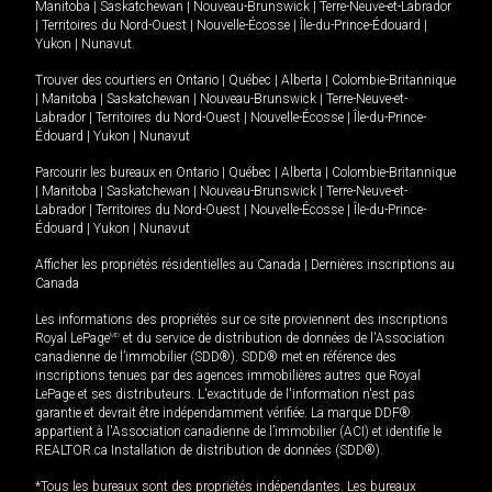
Manitoba
|
Saskatchewan
|
Nouveau-Brunswick
|
Terre-Neuve-et-Labrador
|
Territoires du Nord-Ouest
|
Nouvelle-Écosse
|
Île-du-Prince-Édouard
|
Yukon
|
Nunavut
.
Trouver des courtiers en
Ontario
|
Québec
|
Alberta
|
Colombie-Britannique
|
Manitoba
|
Saskatchewan
|
Nouveau-Brunswick
|
Terre-Neuve-et-
Labrador
|
Territoires du Nord-Ouest
|
Nouvelle-Écosse
|
Île-du-Prince-
Édouard
|
Yukon
|
Nunavut
Parcourir les bureaux en
Ontario
|
Québec
|
Alberta
|
Colombie-Britannique
|
Manitoba
|
Saskatchewan
|
Nouveau-Brunswick
|
Terre-Neuve-et-
Labrador
|
Territoires du Nord-Ouest
|
Nouvelle-Écosse
|
Île-du-Prince-
Édouard
|
Yukon
|
Nunavut
Afficher les propriétés résidentielles au Canada
|
Dernières inscriptions au
Canada
Les informations des propriétés sur ce site proviennent des inscriptions
Royal LePage
MD
et du service de distribution de données de l'Association
canadienne de l’immobilier (SDD®). SDD® met en référence des
inscriptions tenues par des agences immobilières autres que Royal
LePage et ses distributeurs. L'exactitude de l'information n'est pas
garantie et devrait être indépendamment vérifiée. La marque DDF®
appartient à l'Association canadienne de l’immobilier (ACI) et identifie le
REALTOR.ca Installation de distribution de données (SDD®).
*Tous les bureaux sont des propriétés indépendantes. Les bureaux