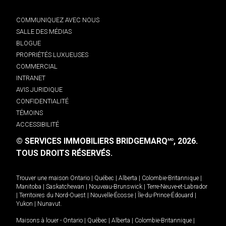
COMMUNIQUEZ AVEC NOUS
SALLE DES MÉDIAS
BLOGUE
PROPRIÉTÉS LUXUEUSES
COMMERCIAL
INTRANET
AVIS JURIDIQUE
CONFIDENTIALITÉ
TÉMOINS
ACCESSIBILITÉ
© SERVICES IMMOBILIERS BRIDGEMARQ
, 2026.
MD
TOUS DROITS RÉSERVÉS.
Trouver une maison
Ontario
|
Québec
|
Alberta
|
Colombie-Britannique
|
Manitoba
|
Saskatchewan
|
Nouveau-Brunswick
|
Terre-Neuve-et-Labrador
|
Territoires du Nord-Ouest
|
Nouvelle-Écosse
|
Île-du-Prince-Édouard
|
Yukon
|
Nunavut
.
Maisons à louer -
Ontario
|
Québec
|
Alberta
|
Colombie-Britannique
|