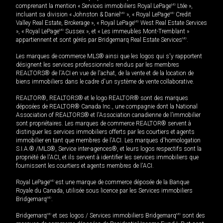
comprenant la mention « Services immobiliers Royal LePage
MD
Ltée »,
incluant sa division « Johnston & Daniel
MD
», « Royal LePage
MD
Credit
Valley Real Estate, Brokerage », « Royal LePage
MD
West Real Estate Services
», « Royal LePage
MD
Sussex », et « Les immeubles Mont-Tremblant »
appartiennent et sont gérés par Bridgemarq Real Estate Services
MD
.
Les marques de commerce MLS® ainsi que les logos qui s'y rapportent
désignent les services professionnels rendus par les membres
REALTORS® de l'ACI en vue de l'achat, de la vente et de la location de
biens immobiliers dans le cadre d'un système de vente collaborative.
REALTOR®, REALTORS® et le logo REALTOR® sont des marques
déposées de REALTOR® Canada Inc., une compagnie dont la National
Association of REALTORS® et l'Association canadienne de l’immobilier
sont propriétaires. Les marques de commerce REALTOR® servent à
distinguer les services immobiliers offerts par les courtiers et agents
immobilier en tant que membres de l'ACI. Les marques d'homologation
S.I.A.® /MLS®, Service inter-agences®, et leurs logos respectifs sont la
propriété de l'ACI, et ils servent à identifier les services immobiliers que
fournissent les courtiers et agents membres de l'ACI.
Royal LePage
MD
est une marque de commerce déposée de la Banque
Royale du Canada, utilisée sous licence par les Services immobiliers
Bridgemarq
MD
.
Bridgemarq
MD
et ses logos / Services immobiliers Bridgemarq
MD
sont des