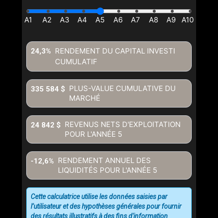
RENDEMENT DU CAPITAL INVESTI
24,3%
CUMULATIF
PLUS-VALUE CUMULATIVE DU
335 584 $
MARCHÉ
REVENUS NETS D'EXPLOITATION
24 842 $
POUR L'ANNÉE
5
RENDEMENT ANNUEL DES
-12,6%
LIQUIDITÉS POUR L'ANNÉE
5
Cette calculatrice utilise les données saisies par
l’utilisateur et des hypothèses générales pour fournir
des résultats illustratifs à des fins d'information