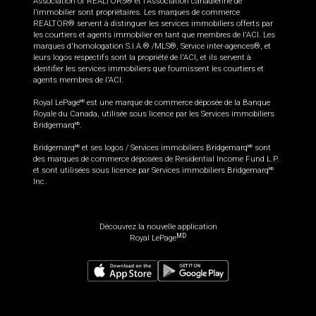
Association of REALTORS® et l'Association canadienne de
l’immobilier sont propriétaires. Les marques de commerce
REALTOR® servent à distinguer les services immobiliers offerts par
les courtiers et agents immobilier en tant que membres de l'ACI. Les
marques d'homologation S.I.A.® /MLS®, Service inter-agences®, et
leurs logos respectifs sont la propriété de l'ACI, et ils servent à
identifier les services immobiliers que fournissent les courtiers et
agents membres de l'ACI.
Royal LePage
est une marque de commerce déposée de la Banque
MD
Royale du Canada, utilisée sous licence par les Services immobiliers
Bridgemarq
.
MD
Bridgemarq
et ses logos / Services immobiliers Bridgemarq
sont
MD
MD
des marques de commerce déposées de Residential Income Fund L.P.
et sont utilisées sous licence par Services immobiliers Bridgemarq
MD
Inc.
Découvrez la nouvelle application
MD
Royal LePage
1 799 000
$