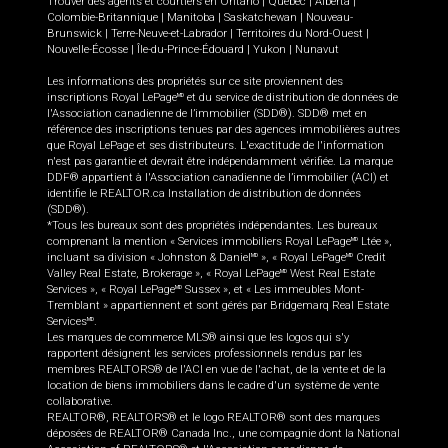
Trouver des agents et courtiers en
Ontario
|
Québec
|
Alberta
|
Colombie-Britannique
|
Manitoba
|
Saskatchewan
|
Nouveau-
Brunswick
|
Terre-Neuve-et-Labrador
|
Territoires du Nord-Ouest
|
Nouvelle-Écosse
|
Île-du-Prince-Édouard
|
Yukon
|
Nunavut
Les informations des propriétés sur ce site proviennent des
inscriptions Royal LePage
et du service de distribution de données de
MD
l'Association canadienne de l’immobilier (SDD®). SDD® met en
référence des inscriptions tenues par des agences immobilières autres
que Royal LePage et ses distributeurs. L'exactitude de l'information
n'est pas garantie et devrait être indépendamment vérifiée. La marque
DDF® appartient à l'Association canadienne de l’immobilier (ACI) et
identifie le REALTOR.ca Installation de distribution de données
(SDD®).
*Tous les bureaux sont des propriétés indépendantes. Les bureaux
comprenant la mention « Services immobiliers Royal LePage
Ltée »,
MD
incluant sa division « Johnston & Daniel
», « Royal LePage
Credit
MD
MD
Valley Real Estate, Brokerage », « Royal LePage
West Real Estate
MD
Services », « Royal LePage
Sussex », et « Les immeubles Mont-
MD
Tremblant » appartiennent et sont gérés par Bridgemarq Real Estate
Services
.
MD
Les marques de commerce MLS® ainsi que les logos qui s'y
rapportent désignent les services professionnels rendus par les
membres REALTORS® de l'ACI en vue de l'achat, de la vente et de la
location de biens immobiliers dans le cadre d'un système de vente
collaborative.
REALTOR®, REALTORS® et le logo REALTOR® sont des marques
déposées de REALTOR® Canada Inc., une compagnie dont la National