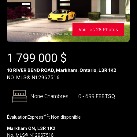
Voir les 28 Photos
1 799 000
$
10 RIVER BEND ROAD, Markham, Ontario, L3R 1K2
NO. MLS® N12967516
None Chambres
0 - 699
FEETSQ
MC
ÉvaluationExpress
:
Non disponible
Markham ON, L3R 1K2
No. MLS® N12967516