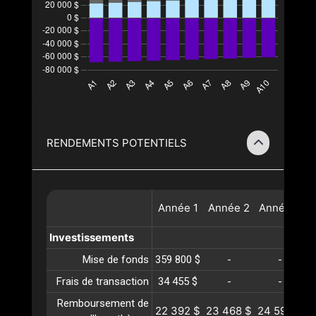
RENDEMENTS POTENTIELS
Année
1
Année
2
Année
3
Investissements
Mise de fonds
359 800 $
-
-
Frais de transaction
34 455 $
-
-
Remboursement de
22 392 $
23 468 $
24 596 $
2