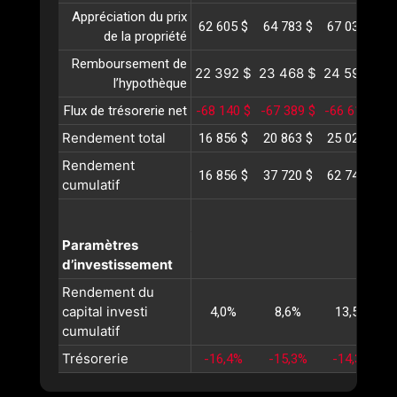
Appréciation du prix
62 605 $
64 783 $
67 038 $
6
de la propriété
Remboursement de
22 392 $
23 468 $
24 596 $
2
l’hypothèque
Flux de trésorerie net
-68 140 $
-67 389 $
-66 612 $
-
Rendement total
16 856 $
20 863 $
25 022 $
2
Rendement
16 856 $
37 720 $
62 742 $
9
cumulatif
Paramètres
d’investissement
Rendement du
capital investi
4,0%
8,6%
13,5%
cumulatif
Trésorerie
-16,4%
-15,3%
-14,3%