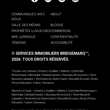
Facebook
LinkedIn
YouTube
Instagram
COMMUNIQUEZ AVEC
ABOUT
NOUS
SALLE DES MÉDIAS
BLOGUE
PROPRIÉTÉS LUXUEUSES
COMMERCIAL
AVIS JURIDIQUE
CONFIDENTIALITÉ
TÉMOINS
ACCESSIBILITÉ
© SERVICES IMMOBILIERS BRIDGEMARQ
,
MD
2026.
TOUS DROITS RÉSERVÉS.
Trouver une maison
Ontario
|
Québec
|
Alberta
|
Colombie-
Britannique
|
Manitoba
|
Saskatchewan
|
Nouveau-Brunswick
|
Terre-
Neuve-et-Labrador
|
Territoires du Nord-Ouest
|
Nouvelle-Écosse
|
Île-du-
Prince-Édouard
|
Yukon
|
Nunavut
.
Maisons à louer -
Ontario
|
Québec
|
Alberta
|
Colombie-Britannique
|
Manitoba
|
Saskatchewan
|
Nouveau-Brunswick
|
Terre-Neuve-et-
Labrador
|
Territoires du Nord-Ouest
|
Nouvelle-Écosse
|
Île-du-Prince-
Édouard
|
Yukon
|
Nunavut
.