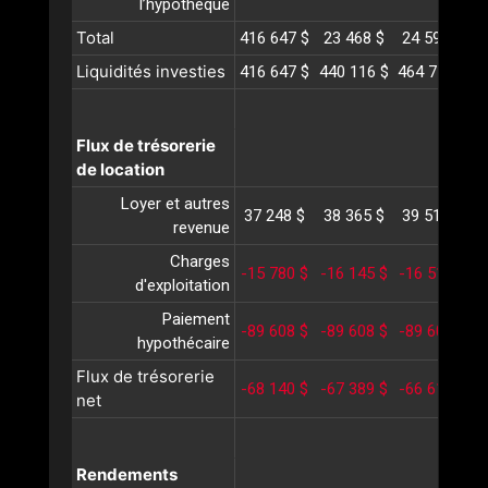
l’hypothèque
Total
416 647 $
23 468 $
24 596 $
2
Liquidités investies
416 647 $
440 116 $
464 712 $
4
Flux de trésorerie
de location
Loyer et autres
37 248 $
38 365 $
39 516 $
4
revenue
Charges
-15 780 $
-16 145 $
-16 519 $
-
d'exploitation
Paiement
-89 608 $
-89 608 $
-89 608 $
-
hypothécaire
Flux de trésorerie
-68 140 $
-67 389 $
-66 612 $
-
net
Rendements