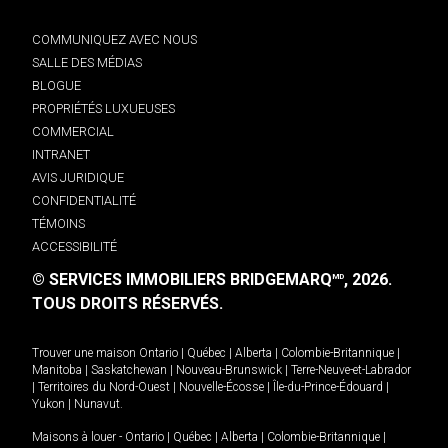
COMMUNIQUEZ AVEC NOUS
SALLE DES MÉDIAS
BLOGUE
PROPRIÉTÉS LUXUEUSES
COMMERCIAL
INTRANET
AVIS JURIDIQUE
CONFIDENTIALITÉ
TÉMOINS
ACCESSIBILITÉ
© SERVICES IMMOBILIERS BRIDGEMARQ
, 2026.
MD
TOUS DROITS RÉSERVÉS.
Trouver une maison
Ontario
|
Québec
|
Alberta
|
Colombie-Britannique
|
Manitoba
|
Saskatchewan
|
Nouveau-Brunswick
|
Terre-Neuve-et-Labrador
|
Territoires du Nord-Ouest
|
Nouvelle-Écosse
|
Île-du-Prince-Édouard
|
Yukon
|
Nunavut
.
Maisons à louer -
Ontario
|
Québec
|
Alberta
|
Colombie-Britannique
|