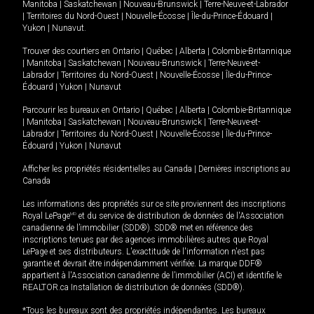
Manitoba
|
Saskatchewan
|
Nouveau-Brunswick
|
Terre-Neuve-et-Labrador
|
Territoires du Nord-Ouest
|
Nouvelle-Écosse
|
Île-du-Prince-Édouard
|
Yukon
|
Nunavut
.
Trouver des courtiers en
Ontario
|
Québec
|
Alberta
|
Colombie-Britannique
|
Manitoba
|
Saskatchewan
|
Nouveau-Brunswick
|
Terre-Neuve-et-
Labrador
|
Territoires du Nord-Ouest
|
Nouvelle-Écosse
|
Île-du-Prince-
Édouard
|
Yukon
|
Nunavut
Parcourir les bureaux en
Ontario
|
Québec
|
Alberta
|
Colombie-Britannique
|
Manitoba
|
Saskatchewan
|
Nouveau-Brunswick
|
Terre-Neuve-et-
Labrador
|
Territoires du Nord-Ouest
|
Nouvelle-Écosse
|
Île-du-Prince-
Édouard
|
Yukon
|
Nunavut
Afficher les propriétés résidentielles au Canada
|
Dernières inscriptions au
Canada
Les informations des propriétés sur ce site proviennent des inscriptions
Royal LePage
MD
et du service de distribution de données de l'Association
canadienne de l’immobilier (SDD®). SDD® met en référence des
inscriptions tenues par des agences immobilières autres que Royal
LePage et ses distributeurs. L'exactitude de l'information n'est pas
garantie et devrait être indépendamment vérifiée. La marque DDF®
appartient à l'Association canadienne de l’immobilier (ACI) et identifie le
REALTOR.ca Installation de distribution de données (SDD®).
*Tous les bureaux sont des propriétés indépendantes. Les bureaux