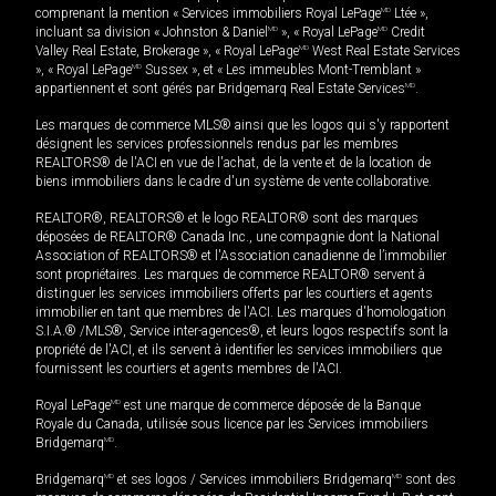
comprenant la mention « Services immobiliers Royal LePage
MD
Ltée »,
incluant sa division « Johnston & Daniel
MD
», « Royal LePage
MD
Credit
Valley Real Estate, Brokerage », « Royal LePage
MD
West Real Estate Services
», « Royal LePage
MD
Sussex », et « Les immeubles Mont-Tremblant »
appartiennent et sont gérés par Bridgemarq Real Estate Services
MD
.
Les marques de commerce MLS® ainsi que les logos qui s'y rapportent
désignent les services professionnels rendus par les membres
REALTORS® de l'ACI en vue de l'achat, de la vente et de la location de
biens immobiliers dans le cadre d'un système de vente collaborative.
REALTOR®, REALTORS® et le logo REALTOR® sont des marques
déposées de REALTOR® Canada Inc., une compagnie dont la National
Association of REALTORS® et l'Association canadienne de l’immobilier
sont propriétaires. Les marques de commerce REALTOR® servent à
distinguer les services immobiliers offerts par les courtiers et agents
immobilier en tant que membres de l'ACI. Les marques d'homologation
S.I.A.® /MLS®, Service inter-agences®, et leurs logos respectifs sont la
propriété de l'ACI, et ils servent à identifier les services immobiliers que
fournissent les courtiers et agents membres de l'ACI.
Royal LePage
MD
est une marque de commerce déposée de la Banque
Royale du Canada, utilisée sous licence par les Services immobiliers
Bridgemarq
MD
.
Bridgemarq
MD
et ses logos / Services immobiliers Bridgemarq
MD
sont des