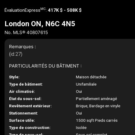
MC
ÉvaluationExpress
:
417K $ - 508K $
London ON, N6C 4N5
No. MLS® 40807615
Remarques :
(id:27)
PARTICULARITÉS DU BÂTIMENT :
Style:
Maison détachée
Type de bâtiment:
Unifamiliale
Air climatisé:
Oui
État du sous-sol:
Partiellement aménagé
Revêtement extérieur:
Brique, Bardage en vinyle
Stationnement:
Oui
Surface utile:
1500 sqft Pieds carrés
Type de construction:
Isolée
Type de sous-sol:
Sous-sol complet