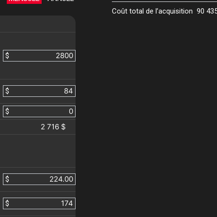
Coût total de l’acquisition
90 43
$
$
$
2 716 $
$
$