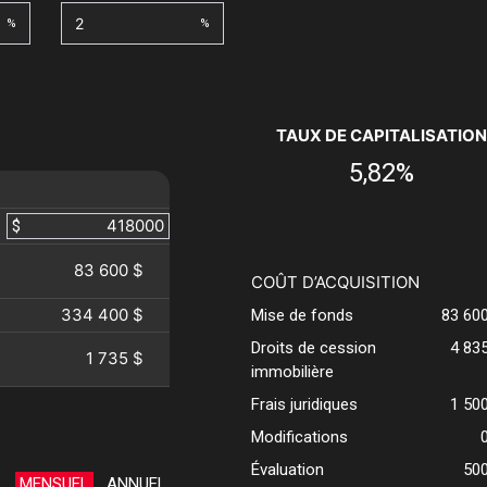
%
%
TAUX DE CAPITALISATION
5,82%
$
83 600 $
COÛT D’ACQUISITION
334 400 $
Mise de fonds
83 60
Droits de cession
4 83
1 735 $
immobilière
Frais juridiques
1 50
Modifications
Évaluation
50
MENSUEL
ANNUEL