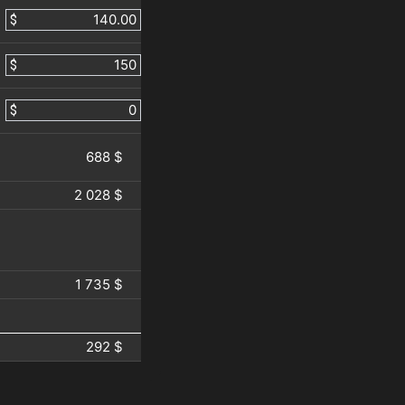
$
$
$
688 $
2 028 $
1 735 $
292 $