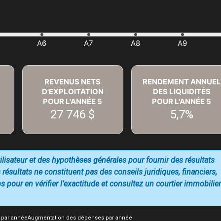
REVENUS NETS
RENDEMENT ANNUEL
D'EXPLOITATION
DES LIQUIDITÉS
POUR L'ANNÉE
5
POUR L'ANNÉE
5
27 746 $
5,7%
utilisateur et des hypothèses générales pour fournir des résultats
 résultats ne constituent pas des conseils juridiques, financiers,
 pour en vérifier l’exactitude et consultez un courtier immobilier
 par année
Augmentation des dépenses par année