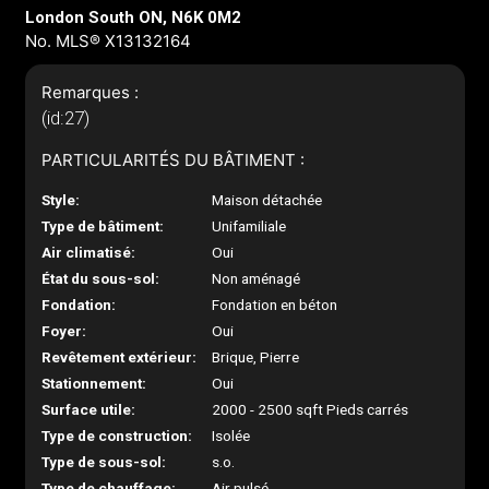
London South ON, N6K 0M2
No. MLS® X13132164
Remarques :
(id:27)
PARTICULARITÉS DU BÂTIMENT :
Style:
Maison détachée
Type de bâtiment:
Unifamiliale
Air climatisé:
Oui
État du sous-sol:
Non aménagé
Fondation:
Fondation en béton
Foyer:
Oui
Revêtement extérieur:
Brique, Pierre
Stationnement:
Oui
Surface utile:
2000 - 2500 sqft Pieds carrés
Type de construction:
Isolée
Type de sous-sol:
s.o.
Type de chauffage:
Air pulsé