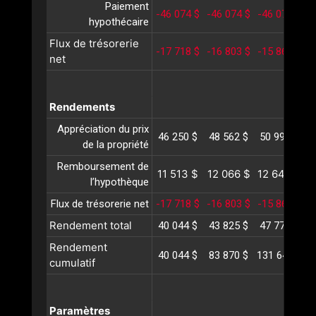
Paiement
-46 074 $
-46 074 $
-46 074 $
-
hypothécaire
Flux de trésorerie
-17 718 $
-16 803 $
-15 860 $
-
net
Rendements
Appréciation du prix
46 250 $
48 562 $
50 990 $
5
de la propriété
Remboursement de
11 513 $
12 066 $
12 646 $
1
l’hypothèque
Flux de trésorerie net
-17 718 $
-16 803 $
-15 860 $
-
Rendement total
40 044 $
43 825 $
47 777 $
5
Rendement
40 044 $
83 870 $
131 648 $
1
cumulatif
Paramètres