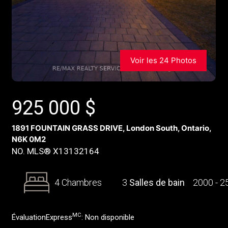
Voir les 24 Photos
925 000
$
1891 FOUNTAIN GRASS DRIVE, London South, Ontario,
N6K 0M2
NO. MLS® X13132164
4 Chambres
3
Salles de bain
2000 - 
MC
ÉvaluationExpress
:
Non disponible