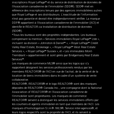
inscriptions Royal LePage
et du service de distribution de données de
MD
l'Association canadienne de l’immobilier (SDD®). SDD® met en
référence des inscriptions tenues par des agences immobilières autres
que Royal LePage et ses distributeurs. L'exactitude de l'information
n'est pas garantie et devrait être indépendamment vérifiée. La marque
DDF® appartient à l'Association canadienne de l’immobilier (ACI) et
identifie le REALTOR.ca Installation de distribution de données
(SDD®).
*Tous les bureaux sont des propriétés indépendantes. Les bureaux
comprenant la mention « Services immobiliers Royal LePage
Ltée »,
MD
incluant sa division « Johnston & Daniel
», « Royal LePage
Credit
MD
MD
Valley Real Estate, Brokerage », « Royal LePage
West Real Estate
MD
Services », « Royal LePage
Sussex », et « Les immeubles Mont-
MD
Tremblant » appartiennent et sont gérés par Bridgemarq Real Estate
Services
.
MD
Les marques de commerce MLS® ainsi que les logos qui s'y
rapportent désignent les services professionnels rendus par les
membres REALTORS® de l'ACI en vue de l'achat, de la vente et de la
location de biens immobiliers dans le cadre d'un système de vente
collaborative.
REALTOR®, REALTORS® et le logo REALTOR® sont des marques
déposées de REALTOR® Canada Inc., une compagnie dont la National
Association of REALTORS® et l'Association canadienne de
l’immobilier sont propriétaires. Les marques de commerce
REALTOR® servent à distinguer les services immobiliers offerts par
les courtiers et agents immobilier en tant que membres de l'ACI. Les
marques d'homologation S.I.A.® /MLS®, Service inter-agences®, et
leurs logos respectifs sont la propriété de l'ACI, et ils servent à