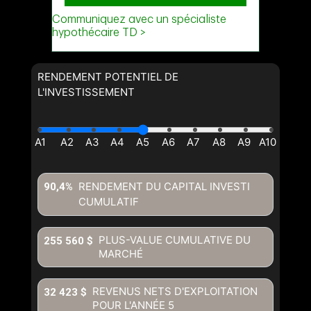
RENDEMENT POTENTIEL DE
L'INVESTISSEMENT
RENDEMENT DU CAPITAL INVESTI
90,4%
CUMULATIF
PLUS-VALUE CUMULATIVE DU
255 560 $
MARCHÉ
REVENUS NETS D'EXPLOITATION
32 423 $
POUR L'ANNÉE
5