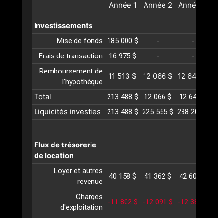
Année
1
Année
2
Année
3
A
Investissements
Mise de fonds
185 000 $
-
-
Frais de transaction
16 975 $
-
-
Remboursement de
11 513 $
12 066 $
12 646 $
1
l’hypothèque
Total
213 488 $
12 066 $
12 646 $
1
Liquidités investies
213 488 $
225 555 $
238 202 $
2
Flux de trésorerie
de location
Loyer et autres
40 158 $
41 362 $
42 603 $
4
revenue
Charges
-11 802 $
-12 091 $
-12 389 $
-
d'exploitation