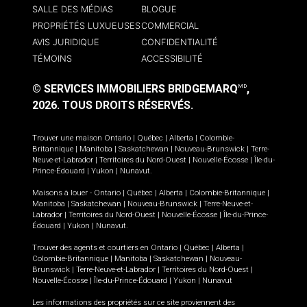
SALLE DES MÉDIAS
BLOGUE
PROPRIÉTÉS LUXUEUSES
COMMERCIAL
AVIS JURIDIQUE
CONFIDENTIALITÉ
TÉMOINS
ACCESSIBILITÉ
© SERVICES IMMOBILIERS BRIDGEMARQ
,
MD
2026.
TOUS DROITS RÉSERVÉS.
Trouver une maison
Ontario
|
Québec
|
Alberta
|
Colombie-
Britannique
|
Manitoba
|
Saskatchewan
|
Nouveau-Brunswick
|
Terre-
Neuve-et-Labrador
|
Territoires du Nord-Ouest
|
Nouvelle-Écosse
|
Île-du-
Prince-Édouard
|
Yukon
|
Nunavut
.
Maisons à louer -
Ontario
|
Québec
|
Alberta
|
Colombie-Britannique
|
Manitoba
|
Saskatchewan
|
Nouveau-Brunswick
|
Terre-Neuve-et-
Labrador
|
Territoires du Nord-Ouest
|
Nouvelle-Écosse
|
Île-du-Prince-
Édouard
|
Yukon
|
Nunavut
.
Trouver des agents et courtiers en
Ontario
|
Québec
|
Alberta
|
Colombie-Britannique
|
Manitoba
|
Saskatchewan
|
Nouveau-
Brunswick
|
Terre-Neuve-et-Labrador
|
Territoires du Nord-Ouest
|
Nouvelle-Écosse
|
Île-du-Prince-Édouard
|
Yukon
|
Nunavut
Les informations des propriétés sur ce site proviennent des