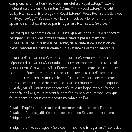
comprenant la mention « Services immobiliers Royal LePage
MD
Ltée »,
incluant sa division « Johnston & Daniel
MD
», « Royal LePage
MD
Credit
Valley Real Estate, Brokerage », « Royal LePage
MD
West Real Estate Services
», « Royal LePage
MD
Sussex », et « Les immeubles Mont-Tremblant »
appartiennent et sont gérés par Bridgemarq Real Estate Services
MD
.
Les marques de commerce MLS® ainsi que les logos qui s'y rapportent
désignent les services professionnels rendus par les membres
REALTORS® de l'ACI en vue de l'achat, de la vente et de la location de
biens immobiliers dans le cadre d'un système de vente collaborative.
REALTOR®, REALTORS® et le logo REALTOR® sont des marques
déposées de REALTOR® Canada Inc., une compagnie dont la National
Association of REALTORS® et l'Association canadienne de l’immobilier
sont propriétaires. Les marques de commerce REALTOR® servent à
distinguer les services immobiliers offerts par les courtiers et agents
immobilier en tant que membres de l'ACI. Les marques d'homologation
S.I.A.® /MLS®, Service inter-agences®, et leurs logos respectifs sont la
propriété de l'ACI, et ils servent à identifier les services immobiliers que
fournissent les courtiers et agents membres de l'ACI.
Royal LePage
MD
est une marque de commerce déposée de la Banque
Royale du Canada, utilisée sous licence par les Services immobiliers
Bridgemarq
MD
.
Bridgemarq
MD
et ses logos / Services immobiliers Bridgemarq
MD
sont des