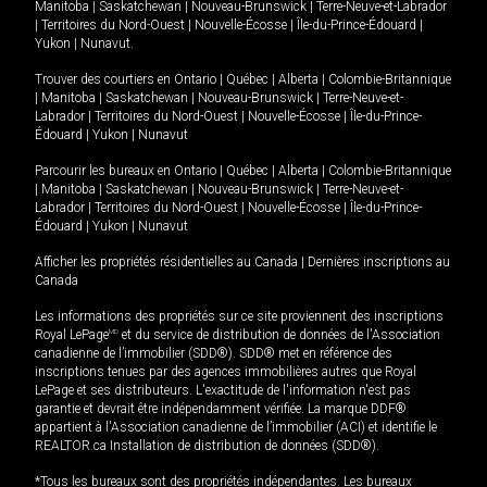
Manitoba
|
Saskatchewan
|
Nouveau-Brunswick
|
Terre-Neuve-et-Labrador
|
Territoires du Nord-Ouest
|
Nouvelle-Écosse
|
Île-du-Prince-Édouard
|
Yukon
|
Nunavut
.
Trouver des courtiers en
Ontario
|
Québec
|
Alberta
|
Colombie-Britannique
|
Manitoba
|
Saskatchewan
|
Nouveau-Brunswick
|
Terre-Neuve-et-
Labrador
|
Territoires du Nord-Ouest
|
Nouvelle-Écosse
|
Île-du-Prince-
Édouard
|
Yukon
|
Nunavut
Parcourir les bureaux en
Ontario
|
Québec
|
Alberta
|
Colombie-Britannique
|
Manitoba
|
Saskatchewan
|
Nouveau-Brunswick
|
Terre-Neuve-et-
Labrador
|
Territoires du Nord-Ouest
|
Nouvelle-Écosse
|
Île-du-Prince-
Édouard
|
Yukon
|
Nunavut
Afficher les propriétés résidentielles au Canada
|
Dernières inscriptions au
Canada
Les informations des propriétés sur ce site proviennent des inscriptions
Royal LePage
MD
et du service de distribution de données de l'Association
canadienne de l’immobilier (SDD®). SDD® met en référence des
inscriptions tenues par des agences immobilières autres que Royal
LePage et ses distributeurs. L'exactitude de l'information n'est pas
garantie et devrait être indépendamment vérifiée. La marque DDF®
appartient à l'Association canadienne de l’immobilier (ACI) et identifie le
REALTOR.ca Installation de distribution de données (SDD®).
*Tous les bureaux sont des propriétés indépendantes. Les bureaux