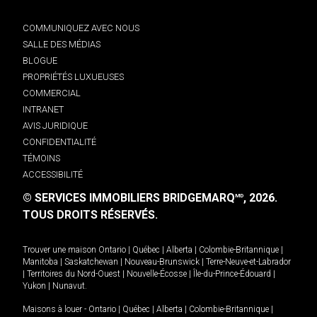
COMMUNIQUEZ AVEC NOUS
SALLE DES MÉDIAS
BLOGUE
PROPRIÉTÉS LUXUEUSES
COMMERCIAL
INTRANET
AVIS JURIDIQUE
CONFIDENTIALITÉ
TÉMOINS
ACCESSIBILITÉ
© SERVICES IMMOBILIERS BRIDGEMARQ
, 2026.
MD
TOUS DROITS RÉSERVÉS.
Trouver une maison
Ontario
|
Québec
|
Alberta
|
Colombie-Britannique
|
Manitoba
|
Saskatchewan
|
Nouveau-Brunswick
|
Terre-Neuve-et-Labrador
|
Territoires du Nord-Ouest
|
Nouvelle-Écosse
|
Île-du-Prince-Édouard
|
Yukon
|
Nunavut
.
Maisons à louer -
Ontario
|
Québec
|
Alberta
|
Colombie-Britannique
|