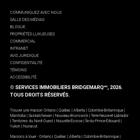
COMMUNIQUEZ AVEC NOUS
SALLE DES MÉDIAS
BLOGUE
PROPRIÉTÉS LUXUEUSES
COMMERCIAL
INTRANET
AVIS JURIDIQUE
CONFIDENTIALITÉ
TÉMOINS
ACCESSIBILITÉ
© SERVICES IMMOBILIERS BRIDGEMARQ
, 2026.
MD
TOUS DROITS RÉSERVÉS.
Trouver une maison
Ontario
|
Québec
|
Alberta
|
Colombie-Britannique
|
Manitoba
|
Saskatchewan
|
Nouveau-Brunswick
|
Terre-Neuve-et-Labrador
|
Territoires du Nord-Ouest
|
Nouvelle-Écosse
|
Île-du-Prince-Édouard
|
Yukon
|
Nunavut
.
Maisons à louer -
Ontario
|
Québec
|
Alberta
|
Colombie-Britannique
|