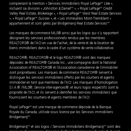
comprenant la mention « Services immobiliers Royal LePage
MD
Ltée »,
incluant sa division « Johnston & Daniel
MD
», « Royal LePage
MD
Credit
Valley Real Estate, Brokerage », « Royal LePage
MD
West Real Estate Services
», « Royal LePage
MD
Sussex », et « Les immeubles Mont-Tremblant »
appartiennent et sont gérés par Bridgemarq Real Estate Services
MD
.
Les marques de commerce MLS® ainsi que les logos qui s'y rapportent
désignent les services professionnels rendus par les membres
REALTORS® de l'ACI en vue de l'achat, de la vente et de la location de
biens immobiliers dans le cadre d'un système de vente collaborative.
REALTOR®, REALTORS® et le logo REALTOR® sont des marques
déposées de REALTOR® Canada Inc., une compagnie dont la National
Association of REALTORS® et l'Association canadienne de l’immobilier
sont propriétaires. Les marques de commerce REALTOR® servent à
distinguer les services immobiliers offerts par les courtiers et agents
immobilier en tant que membres de l'ACI. Les marques d'homologation
S.I.A.® /MLS®, Service inter-agences®, et leurs logos respectifs sont la
propriété de l'ACI, et ils servent à identifier les services immobiliers que
fournissent les courtiers et agents membres de l'ACI.
Royal LePage
MD
est une marque de commerce déposée de la Banque
Royale du Canada, utilisée sous licence par les Services immobiliers
Bridgemarq
MD
.
Bridgemarq
MD
et ses logos / Services immobiliers Bridgemarq
MD
sont des