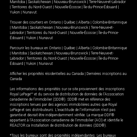
Manitoba
|
Saskatchewan
|
Nouveau-Brunswick
|
Terre-Neuve-et-Labrador
|
Territoires du Nord-Ouest
|
Nouvelle-Écosse
|
Île-du-Prince-Édouard
|
Yukon
|
Nunavut
.
Trouver des courtiers en
Ontario
|
Québec
|
Alberta
|
Colombie-Britannique
|
Manitoba
|
Saskatchewan
|
Nouveau-Brunswick
|
Terre-Neuve-et-
Labrador
|
Territoires du Nord-Ouest
|
Nouvelle-Écosse
|
Île-du-Prince-
Édouard
|
Yukon
|
Nunavut
Parcourir les bureaux en
Ontario
|
Québec
|
Alberta
|
Colombie-Britannique
|
Manitoba
|
Saskatchewan
|
Nouveau-Brunswick
|
Terre-Neuve-et-
Labrador
|
Territoires du Nord-Ouest
|
Nouvelle-Écosse
|
Île-du-Prince-
Édouard
|
Yukon
|
Nunavut
Afficher les propriétés résidentielles au Canada
|
Dernières inscriptions au
Canada
Les informations des propriétés sur ce site proviennent des inscriptions
Royal LePage
MD
et du service de distribution de données de l'Association
canadienne de l’immobilier (SDD®). SDD® met en référence des
inscriptions tenues par des agences immobilières autres que Royal
LePage et ses distributeurs. L'exactitude de l'information n'est pas
garantie et devrait être indépendamment vérifiée. La marque DDF®
appartient à l'Association canadienne de l’immobilier (ACI) et identifie le
REALTOR.ca Installation de distribution de données (SDD®).
*Tous les bureaux sont des propriétés indépendantes. Les bureaux