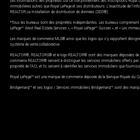
Les informations des propriétés sur ce site proviennent des inscriptions Royal 
immobilières autres que Royal LePage et ses distributeurs. L'exactitude de l'info
REALTOR.ca Installation de distribution de données (SDD®).
*Tous les bureaux sont des propriétés indépendantes. Les bureaux comprenant 
LePage
MD
West Real Estate Services », « Royal LePage
MD
Sussex », et « Les immeu
Les marques de commerce MLS® ainsi que les logos qui s'y rapportent désignent
système de vente collaborative.
REALTOR®, REALTORS® et le logo REALTOR® sont des marques déposées de REAL
commerce REALTOR® servent à distinguer les services immobiliers offerts par le
propriété de l'ACI, et ils servent à identifier les services immobiliers que fourni
Royal LePage
MD
est une marque de commerce déposée de la Banque Royale du Cana
Bridgemarq
MD
et ses logos / Services immobiliers Bridgemarq
MD
sont des marque