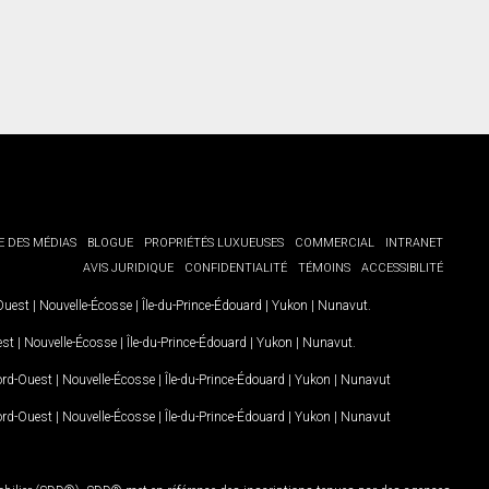
E DES MÉDIAS
BLOGUE
PROPRIÉTÉS LUXUEUSES
COMMERCIAL
INTRANET
AVIS JURIDIQUE
CONFIDENTIALITÉ
TÉMOINS
ACCESSIBILITÉ
-Ouest
|
Nouvelle-Écosse
|
Île-du-Prince-Édouard
|
Yukon
|
Nunavut
.
est
|
Nouvelle-Écosse
|
Île-du-Prince-Édouard
|
Yukon
|
Nunavut
.
Nord-Ouest
|
Nouvelle-Écosse
|
Île-du-Prince-Édouard
|
Yukon
|
Nunavut
Nord-Ouest
|
Nouvelle-Écosse
|
Île-du-Prince-Édouard
|
Yukon
|
Nunavut