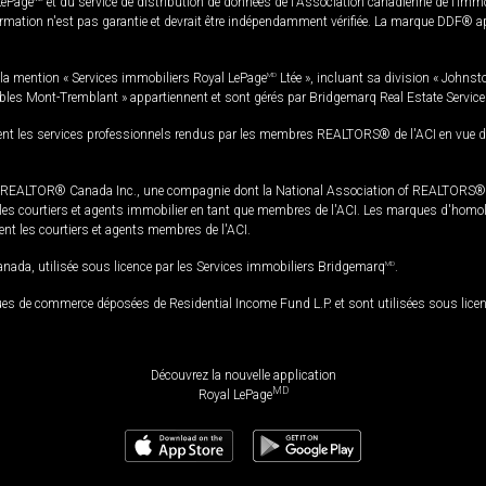
LePage
et du service de distribution de données de l'Association canadienne de l’im
rmation n'est pas garantie et devrait être indépendamment vérifiée. La marque DDF® appa
la mention « Services immobiliers Royal LePage
MD
Ltée », incluant sa division « Johnst
bles Mont-Tremblant » appartiennent et sont gérés par Bridgemarq Real Estate Servic
 les services professionnels rendus par les membres REALTORS® de l'ACI en vue de l'a
TOR® Canada Inc., une compagnie dont la National Association of REALTORS® et l'
s courtiers et agents immobilier en tant que membres de l'ACI. Les marques d'homolog
ssent les courtiers et agents membres de l'ACI.
da, utilisée sous licence par les Services immobiliers Bridgemarq
MD
.
s de commerce déposées de Residential Income Fund L.P. et sont utilisées sous lice
Découvrez la nouvelle application
MD
Royal LePage