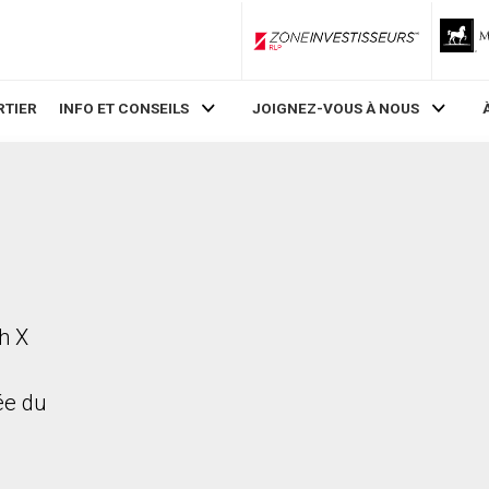
ZoneInvestisseurs RLP
RTIER
INFO ET CONSEILS
JOIGNEZ-VOUS À NOUS
h X
rée du