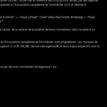
mobilier (SDD®). SDD® met en référence des inscriptions tenues par des agences
rtient à l'Association canadienne de l’immobilier (ACI) et identifie le
on & Daniel
MD
», « Royal LePage
MD
Credit Valley Real Estate, Brokerage », « Royal
es
MD
.
chat, de la vente et de la location de biens immobiliers dans le cadre d'un
Association canadienne de l’immobilier sont propriétaires. Les marques de
ation S.I.A.® /MLS®, Service inter-agences®, et leurs logos respectifs sont la
nce par Services immobiliers Bridgemarq
MD
Inc.