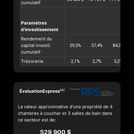
cumulatif
Paramètres
d’investissement
Rendement du
capital investi
29,3%
57,4%
84,3%
cumulatif
Trésorerie
2,1%
2,7%
3,2%
MC
ÉvaluationExpress
La valeur approximative d'une propriété de 4
chambres à coucher et 3 salles de bain dans
ce secteur est de:
529 900 $