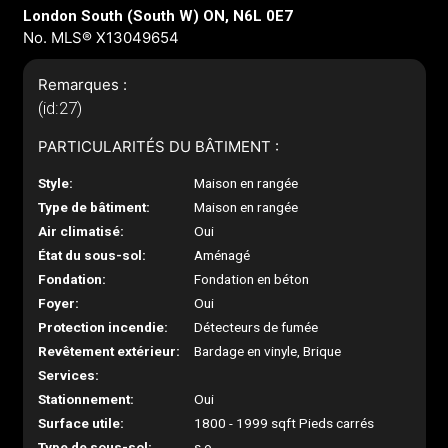
London South (South W) ON, N6L 0E7
No. MLS® X13049654
Remarques :
(id:27)
PARTICULARITÉS DU BÂTIMENT :
Style:
Maison en rangée
Type de bâtiment:
Maison en rangée
Air climatisé:
Oui
État du sous-sol:
Aménagé
Fondation:
Fondation en béton
Foyer:
Oui
Protection incendie:
Détecteurs de fumée
Revêtement extérieur:
Bardage en vinyle, Brique
Services:
Stationnement:
Oui
Surface utile:
1800 - 1999 sqft Pieds carrés
Type de sous-sol:
s.o.