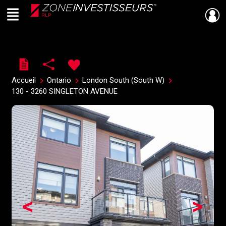
Menu
Live
En Direct
Accueil
Ontario
London South (South W)
130 - 3260 SINGLETON AVENUE
<
>