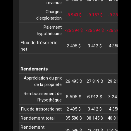
revenue
Charges
-8 940 $
-9 157 $
-9 381 $
-
d'exploitation
Paiement
-26 394 $
-26 394 $
-26 394 $
-
hypothécaire
Flux de trésorerie
2 495 $
3 412 $
4 358 $
net
Rendements
Appréciation du prix
26 495 $
27 819 $
29 210 $
3
de la propriété
Remboursement de
6 595 $
6 912 $
7 245 $
l’hypothèque
Flux de trésorerie net
2 495 $
3 412 $
4 358 $
Rendement total
35 586 $
38 145 $
40 813 $
4
Rendement
35 586 $
73 731 $
114 545 $
1