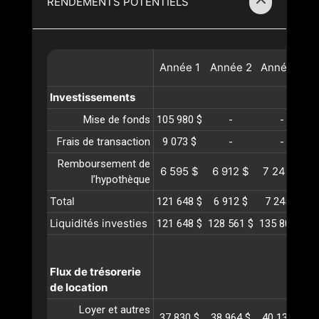
RENDEMENTS POTENTIELS
Année
1
Année
2
Année
3
A
Investissements
Mise de fonds
105 980 $
-
-
Frais de transaction
9 073 $
-
-
Remboursement de
6 595 $
6 912 $
7 245 $
l’hypothèque
Total
121 648 $
6 912 $
7 245 $
Liquidités investies
121 648 $
128 561 $
135 806 $
1
Flux de trésorerie
de location
Loyer et autres
37 830 $
38 964 $
40 133 $
4