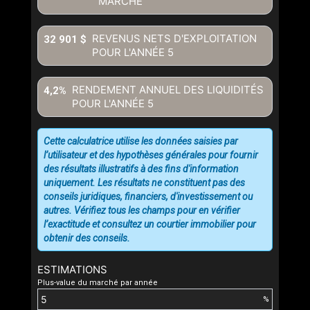
MARCHÉ
REVENUS NETS D'EXPLOITATION
32 901 $
POUR L'ANNÉE
5
RENDEMENT ANNUEL DES LIQUIDITÉS
4,2%
POUR L'ANNÉE
5
Cette calculatrice utilise les données saisies par
l’utilisateur et des hypothèses générales pour fournir
des résultats illustratifs à des fins d'information
uniquement. Les résultats ne constituent pas des
conseils juridiques, financiers, d'investissement ou
autres. Vérifiez tous les champs pour en vérifier
l’exactitude et consultez un courtier immobilier pour
obtenir des conseils.
ESTIMATIONS
Plus-value du marché par année
%