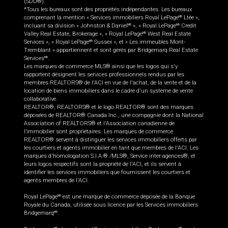
(SDD®).
*Tous les bureaux sont des propriétés indépendantes. Les bureaux
comprenant la mention « Services immobiliers Royal LePage
Ltée »,
MD
incluant sa division « Johnston & Daniel
», « Royal LePage
Credit
MD
MD
Valley Real Estate, Brokerage », « Royal LePage
West Real Estate
MD
Services », « Royal LePage
Sussex », et « Les immeubles Mont-
MD
Tremblant » appartiennent et sont gérés par Bridgemarq Real Estate
Services
.
MD
Les marques de commerce MLS® ainsi que les logos qui s'y
rapportent désignent les services professionnels rendus par les
membres REALTORS® de l'ACI en vue de l'achat, de la vente et de la
location de biens immobiliers dans le cadre d'un système de vente
collaborative.
REALTOR®, REALTORS® et le logo REALTOR® sont des marques
déposées de REALTOR® Canada Inc., une compagnie dont la National
Association of REALTORS® et l'Association canadienne de
l’immobilier sont propriétaires. Les marques de commerce
REALTOR® servent à distinguer les services immobiliers offerts par
les courtiers et agents immobilier en tant que membres de l'ACI. Les
marques d'homologation S.I.A.® /MLS®, Service inter-agences®, et
leurs logos respectifs sont la propriété de l'ACI, et ils servent à
identifier les services immobiliers que fournissent les courtiers et
agents membres de l'ACI.
Royal LePage
est une marque de commerce déposée de la Banque
MD
Royale du Canada, utilisée sous licence par les Services immobiliers
Bridgemarq
.
MD
MD
MD