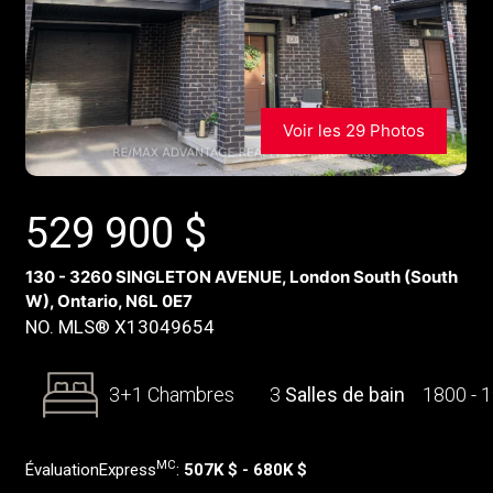
Voir les 29 Photos
529 900
$
130 - 3260 SINGLETON AVENUE, London South (South
W), Ontario, N6L 0E7
NO. MLS® X13049654
3+1 Chambres
3
Salles de bain
1800 - 
MC
ÉvaluationExpress
:
507K $ - 680K $