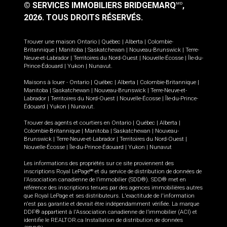
© SERVICES IMMOBILIERS BRIDGEMARQ
,
MD
2026.
TOUS DROITS RÉSERVÉS.
Trouver une maison
Ontario
|
Québec
|
Alberta
|
Colombie-
Britannique
|
Manitoba
|
Saskatchewan
|
Nouveau-Brunswick
|
Terre-
Neuve-et-Labrador
|
Territoires du Nord-Ouest
|
Nouvelle-Écosse
|
Île-du-
Prince-Édouard
|
Yukon
|
Nunavut
.
Maisons à louer -
Ontario
|
Québec
|
Alberta
|
Colombie-Britannique
|
Manitoba
|
Saskatchewan
|
Nouveau-Brunswick
|
Terre-Neuve-et-
Labrador
|
Territoires du Nord-Ouest
|
Nouvelle-Écosse
|
Île-du-Prince-
Édouard
|
Yukon
|
Nunavut
.
Trouver des agents et courtiers en
Ontario
|
Québec
|
Alberta
|
Colombie-Britannique
|
Manitoba
|
Saskatchewan
|
Nouveau-
Brunswick
|
Terre-Neuve-et-Labrador
|
Territoires du Nord-Ouest
|
Nouvelle-Écosse
|
Île-du-Prince-Édouard
|
Yukon
|
Nunavut
Les informations des propriétés sur ce site proviennent des
inscriptions Royal LePage
et du service de distribution de données de
MD
l'Association canadienne de l’immobilier (SDD®). SDD® met en
référence des inscriptions tenues par des agences immobilières autres
que Royal LePage et ses distributeurs. L'exactitude de l'information
n'est pas garantie et devrait être indépendamment vérifiée. La marque
DDF® appartient à l'Association canadienne de l’immobilier (ACI) et
identifie le REALTOR.ca Installation de distribution de données