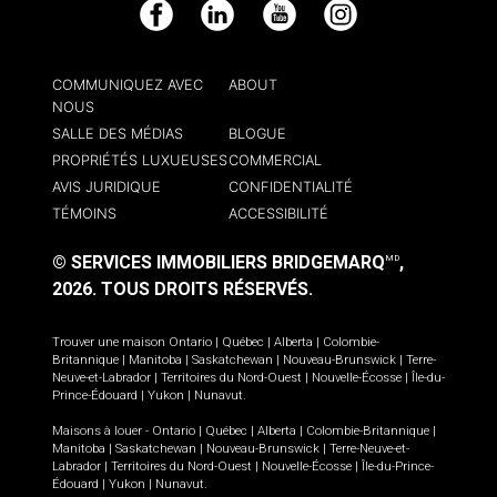
Facebook
LinkedIn
YouTube
Instagram
COMMUNIQUEZ AVEC
ABOUT
NOUS
SALLE DES MÉDIAS
BLOGUE
PROPRIÉTÉS LUXUEUSES
COMMERCIAL
AVIS JURIDIQUE
CONFIDENTIALITÉ
TÉMOINS
ACCESSIBILITÉ
© SERVICES IMMOBILIERS BRIDGEMARQ
,
MD
2026.
TOUS DROITS RÉSERVÉS.
Trouver une maison
Ontario
|
Québec
|
Alberta
|
Colombie-
Britannique
|
Manitoba
|
Saskatchewan
|
Nouveau-Brunswick
|
Terre-
Neuve-et-Labrador
|
Territoires du Nord-Ouest
|
Nouvelle-Écosse
|
Île-du-
Prince-Édouard
|
Yukon
|
Nunavut
.
Maisons à louer -
Ontario
|
Québec
|
Alberta
|
Colombie-Britannique
|
Manitoba
|
Saskatchewan
|
Nouveau-Brunswick
|
Terre-Neuve-et-
Labrador
|
Territoires du Nord-Ouest
|
Nouvelle-Écosse
|
Île-du-Prince-
Édouard
|
Yukon
|
Nunavut
.