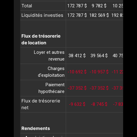
Total
172 787 $
9 782 $
10 252 $
1
Liquidités investies
172 787 $
182 569 $
192 822 $
2
Flux de trésorerie
de location
Loyer et autres
38 412 $
39 564 $
40 751 $
4
revenue
Charges
-10 692 $
-10 957 $
-11 229 $
-
d'exploitation
Paiement
-37 352 $
-37 352 $
-37 352 $
-
hypothécaire
Flux de trésorerie
-9 632 $
-8 745 $
-7 830 $
-
net
Rendements