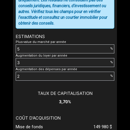
conseils juridiques, financiers, d'investissement ou
autres. Vérifiez tous les champs pour en vérifier
l’exactitude et consultez un courtier immobilier pour
obtenir des conseils.
ESTIMATIONS
Plus-value du marché par année
%
Augmentation du loyer par année
%
Augmentation des dépenses par année
%
TAUX DE CAPITALISATION
3,70%
COÛT D’ACQUISITION
Mise de fonds
149 980 $