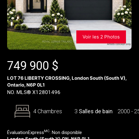
Voir les 2 Photos
749 900
$
LOT 76 LIBERTY CROSSING, London South (South V),
Ontario, N6P 0L1
NO. MLS® X12801496
4 Chambres
3
Salles de bain
2000 - 
MC
ÉvaluationExpress
:
Non disponible