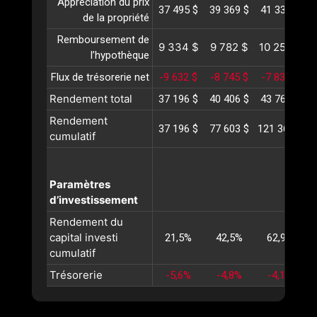
Appréciation du prix
37 495 $
39 369 $
41 338 $
4
de la propriété
Remboursement de
9 334 $
9 782 $
10 252 $
1
l’hypothèque
Flux de trésorerie net
-9 632 $
-8 745 $
-7 830 $
-
Rendement total
37 196 $
40 406 $
43 760 $
4
Rendement
37 196 $
77 603 $
121 363 $
1
cumulatif
Paramètres
d’investissement
Rendement du
capital investi
21,5%
42,5%
62,9%
cumulatif
Trésorerie
-5,6%
-4,8%
-4,1%