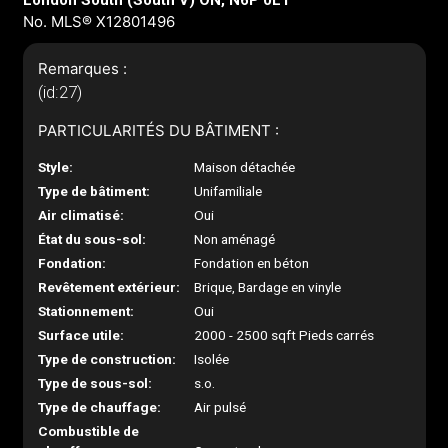
London South (South V) ON, N6P 0L1
No. MLS® X12801496
Remarques :
(id:27)
PARTICULARITÉS DU BÂTIMENT :
Style:
Maison détachée
Type de bâtiment:
Unifamiliale
Air climatisé:
Oui
État du sous-sol:
Non aménagé
Fondation:
Fondation en béton
Revêtement extérieur:
Brique, Bardage en vinyle
Stationnement:
Oui
Surface utile:
2000 - 2500 sqft Pieds carrés
Type de construction:
Isolée
Type de sous-sol:
s.o.
Type de chauffage:
Air pulsé
Combustible de