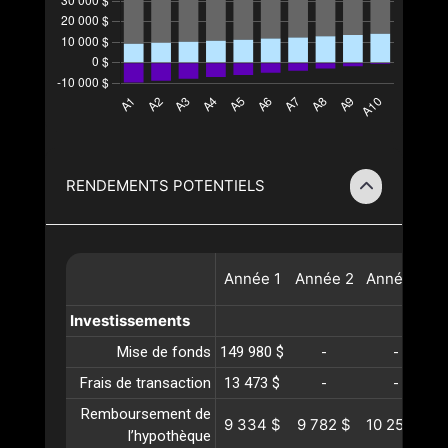
RENDEMENTS POTENTIELS
Année
1
Année
2
Année
3
A
Investissements
Mise de fonds
149 980 $
-
-
Frais de transaction
13 473 $
-
-
Remboursement de
9 334 $
9 782 $
10 252 $
1
l’hypothèque