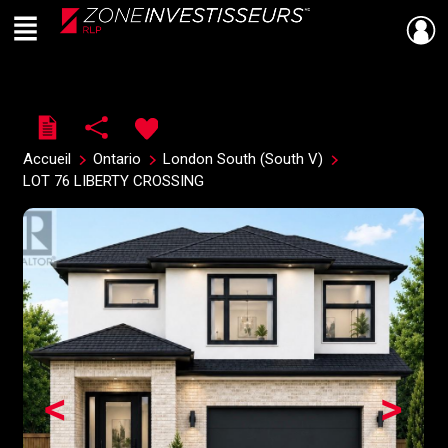
Menu
Live
En Direct
Accueil
Ontario
London South (South V)
LOT 76 LIBERTY CROSSING
<
>