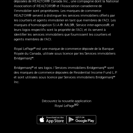
déposées de REALTOR® Canada Inc., une compagnie dont la National
Association of REALTORS® et l'Association canadienne de
l’immobilier sont propriétaires. Les marques de commerce
REALTOR® servent à distinguer les services immobiliers offerts par
les courtiers et agents immobilier en tant que membres de l'ACI. Les
marques d'homologation S.I.A.® /MLS®, Service inter-agences®, et
leurs logos respectifs sont la propriété de l'ACI, et ils servent à
identifier les services immobiliers que fournissent les courtiers et
agents membres de l'ACI.
Royal LePage
est une marque de commerce déposée de la Banque
MD
Royale du Canada, utilisée sous licence par les Services immobiliers
Bridgemarq
.
MD
Bridgemarq
et ses logos / Services immobiliers Bridgemarq
sont
MD
MD
des marques de commerce déposées de Residential Income Fund L.P.
et sont utilisées sous licence par Services immobiliers Bridgemarq
MD
Inc.
Découvrez la nouvelle application
MD
Royal LePage
749 900
$