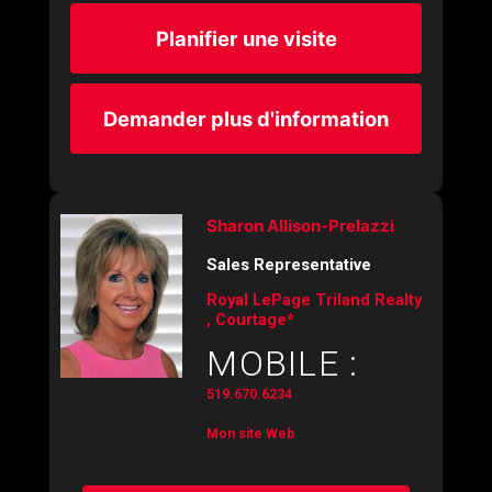
Planifier une visite
Demander plus d'information
Sharon Allison-Prelazzi
Sales Representative
Royal LePage Triland Realty
, Courtage*
MOBILE :
519.670.6234
Mon site Web