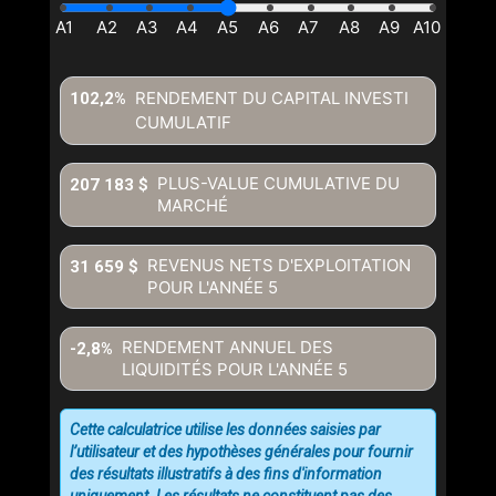
RENDEMENT DU CAPITAL INVESTI
102,2%
CUMULATIF
En cliquant sur le bouton « soumettre », vous consentez à nos
conditions d'utilisation et vous nous fournissez l'autorisation écrite de
communiquer avec vous.
PLUS-VALUE CUMULATIVE DU
207 183 $
MARCHÉ
REVENUS NETS D'EXPLOITATION
31 659 $
POUR L'ANNÉE
5
RENDEMENT ANNUEL DES
-2,8%
LIQUIDITÉS POUR L'ANNÉE
5
Cette calculatrice utilise les données saisies par
l’utilisateur et des hypothèses générales pour fournir
des résultats illustratifs à des fins d'information
uniquement. Les résultats ne constituent pas des