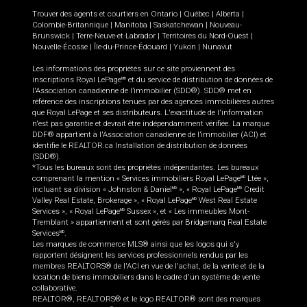
Trouver des agents et courtiers en
Ontario
|
Québec
|
Alberta
|
Colombie-Britannique
|
Manitoba
|
Saskatchewan
|
Nouveau-
Brunswick
|
Terre-Neuve-et-Labrador
|
Territoires du Nord-Ouest
|
Nouvelle-Écosse
|
Île-du-Prince-Édouard
|
Yukon
|
Nunavut
Les informations des propriétés sur ce site proviennent des
inscriptions Royal LePage
et du service de distribution de données de
MD
l'Association canadienne de l’immobilier (SDD®). SDD® met en
référence des inscriptions tenues par des agences immobilières autres
que Royal LePage et ses distributeurs. L'exactitude de l'information
n'est pas garantie et devrait être indépendamment vérifiée. La marque
DDF® appartient à l'Association canadienne de l’immobilier (ACI) et
identifie le REALTOR.ca Installation de distribution de données
(SDD®).
*Tous les bureaux sont des propriétés indépendantes. Les bureaux
comprenant la mention « Services immobiliers Royal LePage
Ltée »,
MD
incluant sa division « Johnston & Daniel
», « Royal LePage
Credit
MD
MD
Valley Real Estate, Brokerage », « Royal LePage
West Real Estate
MD
Services », « Royal LePage
Sussex », et « Les immeubles Mont-
MD
Tremblant » appartiennent et sont gérés par Bridgemarq Real Estate
Services
.
MD
Les marques de commerce MLS® ainsi que les logos qui s'y
rapportent désignent les services professionnels rendus par les
membres REALTORS® de l'ACI en vue de l'achat, de la vente et de la
location de biens immobiliers dans le cadre d'un système de vente
collaborative.
REALTOR®, REALTORS® et le logo REALTOR® sont des marques