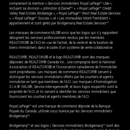
comprenant la mention « Services immobiliers Royal LePage
MD
Ltée »,
incluant sa division « Johnston & Daniel
MD
», « Royal LePage
MD
Credit
Valley Real Estate, Brokerage », « Royal LePage
MD
West Real Estate Services
», « Royal LePage
MD
Sussex », et « Les immeubles Mont-Tremblant »
appartiennent et sont gérés par Bridgemarq Real Estate Services
MD
.
Les marques de commerce MLS® ainsi que les logos qui s'y rapportent
désignent les services professionnels rendus par les membres
REALTORS® de l'ACI en vue de l'achat, de la vente et de la location de
biens immobiliers dans le cadre d'un système de vente collaborative.
REALTOR®, REALTORS® et le logo REALTOR® sont des marques
déposées de REALTOR® Canada Inc., une compagnie dont la National
Association of REALTORS® et l'Association canadienne de l’immobilier
sont propriétaires. Les marques de commerce REALTOR® servent à
distinguer les services immobiliers offerts par les courtiers et agents
immobilier en tant que membres de l'ACI. Les marques d'homologation
S.I.A.® /MLS®, Service inter-agences®, et leurs logos respectifs sont la
propriété de l'ACI, et ils servent à identifier les services immobiliers que
fournissent les courtiers et agents membres de l'ACI.
Royal LePage
MD
est une marque de commerce déposée de la Banque
Royale du Canada, utilisée sous licence par les Services immobiliers
Bridgemarq
MD
.
Bridgemarq
MD
et ses logos / Services immobiliers Bridgemarq
MD
sont des