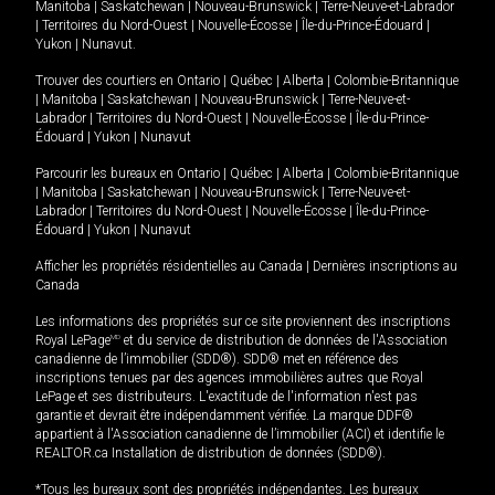
Manitoba
|
Saskatchewan
|
Nouveau-Brunswick
|
Terre-Neuve-et-Labrador
|
Territoires du Nord-Ouest
|
Nouvelle-Écosse
|
Île-du-Prince-Édouard
|
Yukon
|
Nunavut
.
Trouver des courtiers en
Ontario
|
Québec
|
Alberta
|
Colombie-Britannique
|
Manitoba
|
Saskatchewan
|
Nouveau-Brunswick
|
Terre-Neuve-et-
Labrador
|
Territoires du Nord-Ouest
|
Nouvelle-Écosse
|
Île-du-Prince-
Édouard
|
Yukon
|
Nunavut
Parcourir les bureaux en
Ontario
|
Québec
|
Alberta
|
Colombie-Britannique
|
Manitoba
|
Saskatchewan
|
Nouveau-Brunswick
|
Terre-Neuve-et-
Labrador
|
Territoires du Nord-Ouest
|
Nouvelle-Écosse
|
Île-du-Prince-
Édouard
|
Yukon
|
Nunavut
Afficher les propriétés résidentielles au Canada
|
Dernières inscriptions au
Canada
Les informations des propriétés sur ce site proviennent des inscriptions
Royal LePage
MD
et du service de distribution de données de l'Association
canadienne de l’immobilier (SDD®). SDD® met en référence des
inscriptions tenues par des agences immobilières autres que Royal
LePage et ses distributeurs. L'exactitude de l'information n'est pas
garantie et devrait être indépendamment vérifiée. La marque DDF®
appartient à l'Association canadienne de l’immobilier (ACI) et identifie le
REALTOR.ca Installation de distribution de données (SDD®).
*Tous les bureaux sont des propriétés indépendantes. Les bureaux