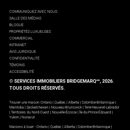
COMMUNIQUEZ AVEC NOUS
SALLE DES MÉDIAS
BLOGUE
PROPRIÉTÉS LUXUEUSES
COMMERCIAL
INTRANET
AVIS JURIDIQUE
CONFIDENTIALITÉ
TÉMOINS
ACCESSIBILITÉ
© SERVICES IMMOBILIERS BRIDGEMARQ
, 2026.
MD
TOUS DROITS RÉSERVÉS.
Trouver une maison
Ontario
|
Québec
|
Alberta
|
Colombie-Britannique
|
Manitoba
|
Saskatchewan
|
Nouveau-Brunswick
|
Terre-Neuve-et-Labrador
|
Territoires du Nord-Ouest
|
Nouvelle-Écosse
|
Île-du-Prince-Édouard
|
Yukon
|
Nunavut
.
Maisons à louer -
Ontario
|
Québec
|
Alberta
|
Colombie-Britannique
|