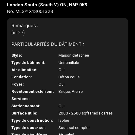
London South (South V) ON, N6P 0K9
No. MLS® X13001328
Remarques :
(id:27)
PARTICULARITÉS DU BÂTIMENT :
Style:
Maison détachée
Type de bâtiment:
Unifamiliale
Air climatisé:
Oui
Fondation:
Béton coulé
Foyer:
Oui
Revêtement extérieur:
Brique, Pierre
Services:
Stationnement:
Oui
Surface utile:
2000 - 2500 sqft Pieds carrés
Type de construction:
Isolée
Type de sous-sol:
Sous-sol complet
Type de chauffage:
Air pulsé