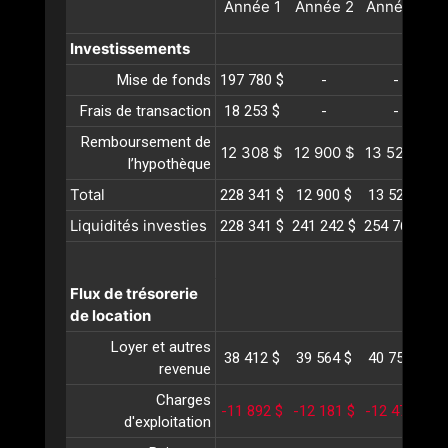
Année
1
Année
2
Année
3
A
Investissements
Mise de fonds
197 780 $
-
-
Frais de transaction
18 253 $
-
-
Remboursement de
12 308 $
12 900 $
13 520 $
1
l’hypothèque
Total
228 341 $
12 900 $
13 520 $
1
Liquidités investies
228 341 $
241 242 $
254 763 $
2
Flux de trésorerie
de location
Loyer et autres
38 412 $
39 564 $
40 751 $
4
revenue
Charges
-11 892 $
-12 181 $
-12 477 $
-
d'exploitation