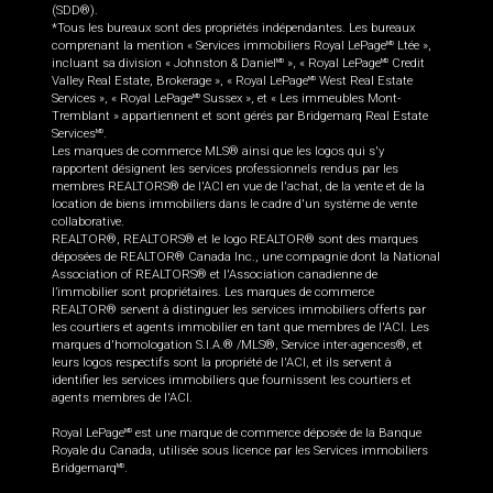
(SDD®).
*Tous les bureaux sont des propriétés indépendantes. Les bureaux
comprenant la mention « Services immobiliers Royal LePage
Ltée »,
MD
incluant sa division « Johnston & Daniel
», « Royal LePage
Credit
MD
MD
Valley Real Estate, Brokerage », « Royal LePage
West Real Estate
MD
Services », « Royal LePage
Sussex », et « Les immeubles Mont-
MD
Tremblant » appartiennent et sont gérés par Bridgemarq Real Estate
Services
.
MD
Les marques de commerce MLS® ainsi que les logos qui s'y
rapportent désignent les services professionnels rendus par les
membres REALTORS® de l'ACI en vue de l'achat, de la vente et de la
location de biens immobiliers dans le cadre d'un système de vente
collaborative.
REALTOR®, REALTORS® et le logo REALTOR® sont des marques
déposées de REALTOR® Canada Inc., une compagnie dont la National
Association of REALTORS® et l'Association canadienne de
l’immobilier sont propriétaires. Les marques de commerce
REALTOR® servent à distinguer les services immobiliers offerts par
les courtiers et agents immobilier en tant que membres de l'ACI. Les
marques d'homologation S.I.A.® /MLS®, Service inter-agences®, et
leurs logos respectifs sont la propriété de l'ACI, et ils servent à
identifier les services immobiliers que fournissent les courtiers et
agents membres de l'ACI.
Royal LePage
est une marque de commerce déposée de la Banque
MD
Royale du Canada, utilisée sous licence par les Services immobiliers
Bridgemarq
.
MD