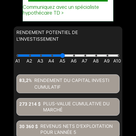
RENDEMENT POTENTIEL DE
L'INVESTISSEMENT
RENDEMENT DU CAPITAL INVESTI
83,2%
CUMULATIF
PLUS-VALUE CUMULATIVE DU
273 214 $
MARCHÉ
REVENUS NETS D'EXPLOITATION
30 360 $
POUR L'ANNÉE
5