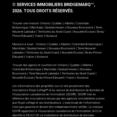
© SERVICES IMMOBILIERS BRIDGEMARQ
,
MD
2026.
TOUS DROITS RÉSERVÉS.
Trouver une maison
Ontario
|
Québec
|
Alberta
|
Colombie-
Britannique
|
Manitoba
|
Saskatchewan
|
Nouveau-Brunswick
|
Terre-
Neuve-et-Labrador
|
Territoires du Nord-Ouest
|
Nouvelle-Écosse
|
Île-du-
Prince-Édouard
|
Yukon
|
Nunavut
.
Maisons à louer -
Ontario
|
Québec
|
Alberta
|
Colombie-Britannique
|
Manitoba
|
Saskatchewan
|
Nouveau-Brunswick
|
Terre-Neuve-et-
Labrador
|
Territoires du Nord-Ouest
|
Nouvelle-Écosse
|
Île-du-Prince-
Édouard
|
Yukon
|
Nunavut
.
Trouver des agents et courtiers en
Ontario
|
Québec
|
Alberta
|
Colombie-Britannique
|
Manitoba
|
Saskatchewan
|
Nouveau-
Brunswick
|
Terre-Neuve-et-Labrador
|
Territoires du Nord-Ouest
|
Nouvelle-Écosse
|
Île-du-Prince-Édouard
|
Yukon
|
Nunavut
Les informations des propriétés sur ce site proviennent des
inscriptions Royal LePage
et du service de distribution de données de
MD
l'Association canadienne de l’immobilier (SDD®). SDD® met en
référence des inscriptions tenues par des agences immobilières autres
que Royal LePage et ses distributeurs. L'exactitude de l'information
n'est pas garantie et devrait être indépendamment vérifiée. La marque
DDF® appartient à l'Association canadienne de l’immobilier (ACI) et
identifie le REALTOR.ca Installation de distribution de données