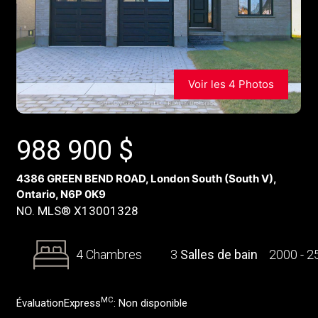
Voir les 4 Photos
988 900
$
4386 GREEN BEND ROAD, London South (South V),
Ontario, N6P 0K9
NO. MLS® X13001328
4 Chambres
3
Salles de bain
2000 - 
MC
ÉvaluationExpress
:
Non disponible