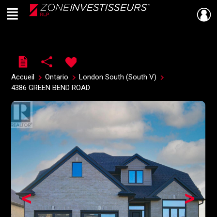
Menu
Live
En Direct
Accueil
Ontario
London South (South V)
4386 GREEN BEND ROAD
<
>