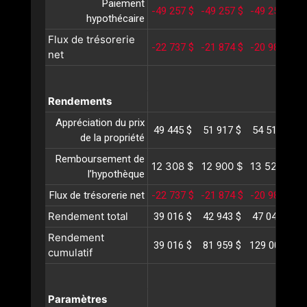
Paiement
-49 257 $
-49 257 $
-49 257 $
-
hypothécaire
Flux de trésorerie
-22 737 $
-21 874 $
-20 984 $
-
net
Rendements
Appréciation du prix
49 445 $
51 917 $
54 513 $
5
de la propriété
Remboursement de
12 308 $
12 900 $
13 520 $
1
l’hypothèque
Flux de trésorerie net
-22 737 $
-21 874 $
-20 984 $
-
Rendement total
39 016 $
42 943 $
47 049 $
5
Rendement
39 016 $
81 959 $
129 009 $
1
cumulatif
Paramètres