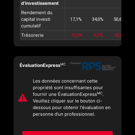
d’investissement
Rendement du
capital investi
17,1%
34,0%
50,6%
cumulatif
Trésorerie
-10,0%
-9,1%
-8,2%
MC
ÉvaluationExpress
Les données concernant cette
propriété sont insuffisantes pour
MC
fournir une ÉvaluationExpress
.
Veuillez cliquer sur le bouton ci-
dessous pour obtenir l'évaluation en
personne d’un professionnel.