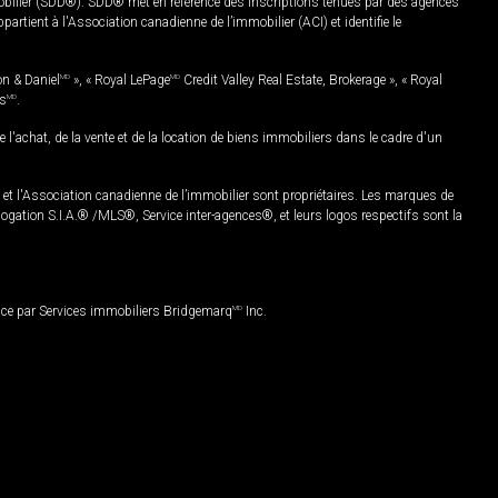
mobilier (SDD®). SDD® met en référence des inscriptions tenues par des agences
rtient à l'Association canadienne de l’immobilier (ACI) et identifie le
on & Daniel
MD
», « Royal LePage
MD
Credit Valley Real Estate, Brokerage », « Royal
es
MD
.
chat, de la vente et de la location de biens immobiliers dans le cadre d'un
Association canadienne de l’immobilier sont propriétaires. Les marques de
ation S.I.A.® /MLS®, Service inter-agences®, et leurs logos respectifs sont la
nce par Services immobiliers Bridgemarq
MD
Inc.