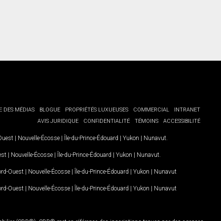
E DES MÉDIAS
BLOGUE
PROPRIÉTÉS LUXUEUSES
COMMERCIAL
INTRANET
AVIS JURIDIQUE
CONFIDENTIALITÉ
TÉMOINS
ACCESSIBILITÉ
-Ouest
|
Nouvelle-Écosse
|
Île-du-Prince-Édouard
|
Yukon
|
Nunavut
.
est
|
Nouvelle-Écosse
|
Île-du-Prince-Édouard
|
Yukon
|
Nunavut
.
Nord-Ouest
|
Nouvelle-Écosse
|
Île-du-Prince-Édouard
|
Yukon
|
Nunavut
Nord-Ouest
|
Nouvelle-Écosse
|
Île-du-Prince-Édouard
|
Yukon
|
Nunavut