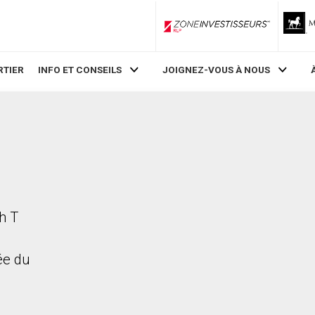
ZoneInvestisseurs RLP
RTIER
INFO ET CONSEILS
JOIGNEZ-VOUS À NOUS
h T
rée du