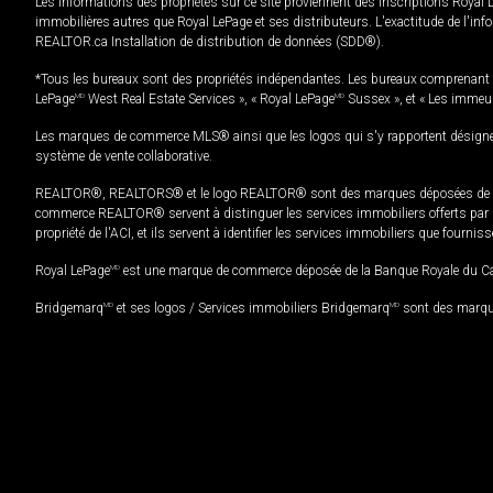
Les informations des propriétés sur ce site proviennent des inscriptions Royal 
immobilières autres que Royal LePage et ses distributeurs. L'exactitude de l'info
REALTOR.ca Installation de distribution de données (SDD®).
*Tous les bureaux sont des propriétés indépendantes. Les bureaux comprenant 
LePage
MD
West Real Estate Services », « Royal LePage
MD
Sussex », et « Les immeu
Les marques de commerce MLS® ainsi que les logos qui s'y rapportent désignent
système de vente collaborative.
REALTOR®, REALTORS® et le logo REALTOR® sont des marques déposées de REAL
commerce REALTOR® servent à distinguer les services immobiliers offerts par le
propriété de l'ACI, et ils servent à identifier les services immobiliers que fourni
Royal LePage
MD
est une marque de commerce déposée de la Banque Royale du Cana
Bridgemarq
MD
et ses logos / Services immobiliers Bridgemarq
MD
sont des marque