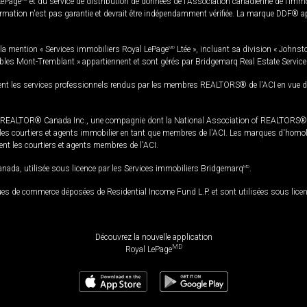
LePage
et du service de distribution de données de l'Association canadienne de l’im
rmation n'est pas garantie et devrait être indépendamment vérifiée. La marque DDF® appa
la mention « Services immobiliers Royal LePage
MD
Ltée », incluant sa division « Johnst
bles Mont-Tremblant » appartiennent et sont gérés par Bridgemarq Real Estate Servic
 les services professionnels rendus par les membres REALTORS® de l'ACI en vue de l'a
TOR® Canada Inc., une compagnie dont la National Association of REALTORS® et l'
s courtiers et agents immobilier en tant que membres de l'ACI. Les marques d'homolog
ssent les courtiers et agents membres de l'ACI.
da, utilisée sous licence par les Services immobiliers Bridgemarq
MD
.
s de commerce déposées de Residential Income Fund L.P. et sont utilisées sous lice
Découvrez la nouvelle application
MD
Royal LePage