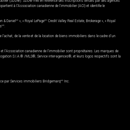
mobilier (SDD®). SDD® met en référence des inscriptions tenues par des agences
rtient à l'Association canadienne de l’immobilier (ACI) et identifie le
on & Daniel
MD
», « Royal LePage
MD
Credit Valley Real Estate, Brokerage », « Royal
es
MD
.
chat, de la vente et de la location de biens immobiliers dans le cadre d'un
Association canadienne de l’immobilier sont propriétaires. Les marques de
ation S.I.A.® /MLS®, Service inter-agences®, et leurs logos respectifs sont la
nce par Services immobiliers Bridgemarq
MD
Inc.