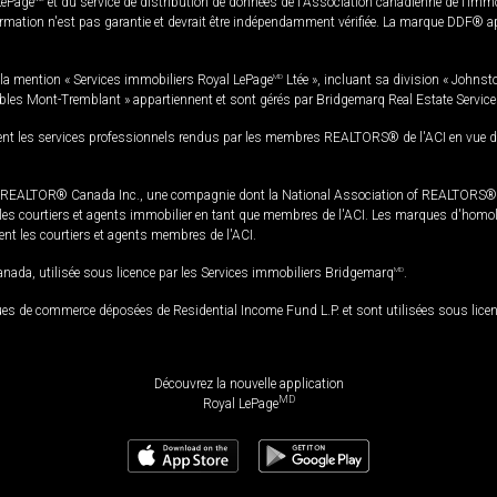
LePage
et du service de distribution de données de l'Association canadienne de l’im
rmation n'est pas garantie et devrait être indépendamment vérifiée. La marque DDF® appa
la mention « Services immobiliers Royal LePage
MD
Ltée », incluant sa division « Johnst
bles Mont-Tremblant » appartiennent et sont gérés par Bridgemarq Real Estate Servic
 les services professionnels rendus par les membres REALTORS® de l'ACI en vue de l'a
TOR® Canada Inc., une compagnie dont la National Association of REALTORS® et l'
s courtiers et agents immobilier en tant que membres de l'ACI. Les marques d'homolog
ssent les courtiers et agents membres de l'ACI.
da, utilisée sous licence par les Services immobiliers Bridgemarq
MD
.
s de commerce déposées de Residential Income Fund L.P. et sont utilisées sous lice
Découvrez la nouvelle application
MD
Royal LePage