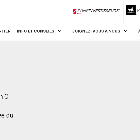
ZoneInvestisseurs RLP
RTIER
INFO ET CONSEILS
JOIGNEZ-VOUS À NOUS
th O
rée du