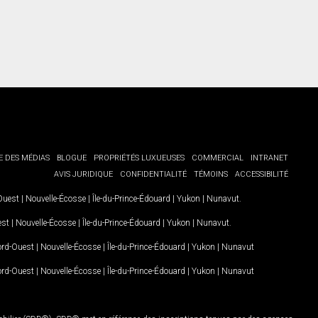
E DES MÉDIAS
BLOGUE
PROPRIÉTÉS LUXUEUSES
COMMERCIAL
INTRANET
AVIS JURIDIQUE
CONFIDENTIALITÉ
TÉMOINS
ACCESSIBILITÉ
-Ouest
|
Nouvelle-Écosse
|
Île-du-Prince-Édouard
|
Yukon
|
Nunavut
.
est
|
Nouvelle-Écosse
|
Île-du-Prince-Édouard
|
Yukon
|
Nunavut
.
Nord-Ouest
|
Nouvelle-Écosse
|
Île-du-Prince-Édouard
|
Yukon
|
Nunavut
Nord-Ouest
|
Nouvelle-Écosse
|
Île-du-Prince-Édouard
|
Yukon
|
Nunavut