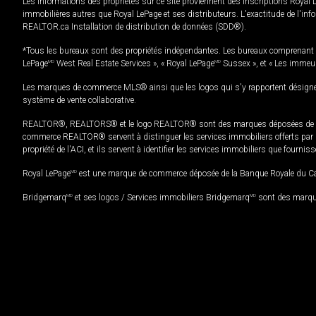
Les informations des propriétés sur ce site proviennent des inscriptions Royal 
immobilières autres que Royal LePage et ses distributeurs. L'exactitude de l'info
REALTOR.ca Installation de distribution de données (SDD®).
*Tous les bureaux sont des propriétés indépendantes. Les bureaux comprenant 
LePage
MD
West Real Estate Services », « Royal LePage
MD
Sussex », et « Les immeu
Les marques de commerce MLS® ainsi que les logos qui s'y rapportent désignent
système de vente collaborative.
REALTOR®, REALTORS® et le logo REALTOR® sont des marques déposées de REAL
commerce REALTOR® servent à distinguer les services immobiliers offerts par le
propriété de l'ACI, et ils servent à identifier les services immobiliers que fourni
Royal LePage
MD
est une marque de commerce déposée de la Banque Royale du Cana
Bridgemarq
MD
et ses logos / Services immobiliers Bridgemarq
MD
sont des marque