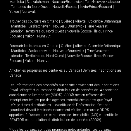
Manitoba
|
Saskatchewan
|
Nouveau-Brunswick
|
Terre-Neuve-et-Labrador
|
Territoires du Nord-Ouest
|
Nouvelle-Écosse
|
Île-du-Prince-Édouard
|
Yukon
|
Nunavut
.
Trouver des courtiers en
Ontario
|
Québec
|
Alberta
|
Colombie-Britannique
|
Manitoba
|
Saskatchewan
|
Nouveau-Brunswick
|
Terre-Neuve-et-
Labrador
|
Territoires du Nord-Ouest
|
Nouvelle-Écosse
|
Île-du-Prince-
Édouard
|
Yukon
|
Nunavut
Parcourir les bureaux en
Ontario
|
Québec
|
Alberta
|
Colombie-Britannique
|
Manitoba
|
Saskatchewan
|
Nouveau-Brunswick
|
Terre-Neuve-et-
Labrador
|
Territoires du Nord-Ouest
|
Nouvelle-Écosse
|
Île-du-Prince-
Édouard
|
Yukon
|
Nunavut
Afficher les propriétés résidentielles au Canada
|
Dernières inscriptions au
Canada
Les informations des propriétés sur ce site proviennent des inscriptions
Royal LePage
MD
et du service de distribution de données de l'Association
canadienne de l’immobilier (SDD®). SDD® met en référence des
inscriptions tenues par des agences immobilières autres que Royal
LePage et ses distributeurs. L'exactitude de l'information n'est pas
garantie et devrait être indépendamment vérifiée. La marque DDF®
appartient à l'Association canadienne de l’immobilier (ACI) et identifie le
REALTOR.ca Installation de distribution de données (SDD®).
*Tous les bureaux sont des propriétés indépendantes. Les bureaux