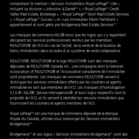
comprenant la mention « Services immobiliers Royal LePage
MD
Ltée »,
incluant sa division « Johnston & Daniel
MD
», « Royal LePage
MD
Credit
Valley Real Estate, Brokerage », « Royal LePage
MD
West Real Estate Services
», « Royal LePage
MD
Sussex », et « Les immeubles Mont-Tremblant »
appartiennent et sont gérés par Bridgemarq Real Estate Services
MD
.
Les marques de commerce MLS® ainsi que les logos qui s'y rapportent
désignent les services professionnels rendus par les membres
REALTORS® de l'ACI en vue de l'achat, de la vente et de la location de
biens immobiliers dans le cadre d'un système de vente collaborative.
REALTOR®, REALTORS® et le logo REALTOR® sont des marques
déposées de REALTOR® Canada Inc., une compagnie dont la National
Association of REALTORS® et l'Association canadienne de l’immobilier
sont propriétaires. Les marques de commerce REALTOR® servent à
distinguer les services immobiliers offerts par les courtiers et agents
immobilier en tant que membres de l'ACI. Les marques d'homologation
S.I.A.® /MLS®, Service inter-agences®, et leurs logos respectifs sont la
propriété de l'ACI, et ils servent à identifier les services immobiliers que
fournissent les courtiers et agents membres de l'ACI.
Royal LePage
MD
est une marque de commerce déposée de la Banque
Royale du Canada, utilisée sous licence par les Services immobiliers
Bridgemarq
MD
.
Bridgemarq
MD
et ses logos / Services immobiliers Bridgemarq
MD
sont des