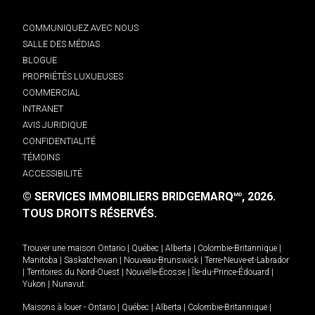
COMMUNIQUEZ AVEC NOUS
SALLE DES MÉDIAS
BLOGUE
PROPRIÉTÉS LUXUEUSES
COMMERCIAL
INTRANET
AVIS JURIDIQUE
CONFIDENTIALITÉ
TÉMOINS
ACCESSIBILITÉ
© SERVICES IMMOBILIERS BRIDGEMARQ
, 2026.
MD
TOUS DROITS RÉSERVÉS.
Trouver une maison
Ontario
|
Québec
|
Alberta
|
Colombie-Britannique
|
Manitoba
|
Saskatchewan
|
Nouveau-Brunswick
|
Terre-Neuve-et-Labrador
|
Territoires du Nord-Ouest
|
Nouvelle-Écosse
|
Île-du-Prince-Édouard
|
Yukon
|
Nunavut
.
Maisons à louer -
Ontario
|
Québec
|
Alberta
|
Colombie-Britannique
|