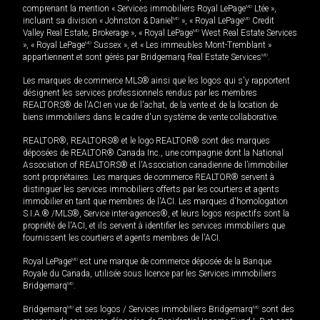
comprenant la mention « Services immobiliers Royal LePage
MD
Ltée »,
incluant sa division « Johnston & Daniel
MD
», « Royal LePage
MD
Credit
Valley Real Estate, Brokerage », « Royal LePage
MD
West Real Estate Services
», « Royal LePage
MD
Sussex », et « Les immeubles Mont-Tremblant »
appartiennent et sont gérés par Bridgemarq Real Estate Services
MD
.
Les marques de commerce MLS® ainsi que les logos qui s'y rapportent
désignent les services professionnels rendus par les membres
REALTORS® de l'ACI en vue de l'achat, de la vente et de la location de
biens immobiliers dans le cadre d'un système de vente collaborative.
REALTOR®, REALTORS® et le logo REALTOR® sont des marques
déposées de REALTOR® Canada Inc., une compagnie dont la National
Association of REALTORS® et l'Association canadienne de l’immobilier
sont propriétaires. Les marques de commerce REALTOR® servent à
distinguer les services immobiliers offerts par les courtiers et agents
immobilier en tant que membres de l'ACI. Les marques d'homologation
S.I.A.® /MLS®, Service inter-agences®, et leurs logos respectifs sont la
propriété de l'ACI, et ils servent à identifier les services immobiliers que
fournissent les courtiers et agents membres de l'ACI.
Royal LePage
MD
est une marque de commerce déposée de la Banque
Royale du Canada, utilisée sous licence par les Services immobiliers
Bridgemarq
MD
.
Bridgemarq
MD
et ses logos / Services immobiliers Bridgemarq
MD
sont des