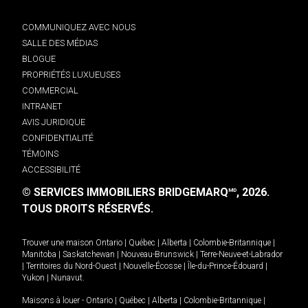
COMMUNIQUEZ AVEC NOUS
SALLE DES MÉDIAS
BLOGUE
PROPRIÉTÉS LUXUEUSES
COMMERCIAL
INTRANET
AVIS JURIDIQUE
CONFIDENTIALITÉ
TÉMOINS
ACCESSIBILITÉ
© SERVICES IMMOBILIERS BRIDGEMARQ
, 2026.
MD
TOUS DROITS RÉSERVÉS.
Trouver une maison
Ontario
|
Québec
|
Alberta
|
Colombie-Britannique
|
Manitoba
|
Saskatchewan
|
Nouveau-Brunswick
|
Terre-Neuve-et-Labrador
|
Territoires du Nord-Ouest
|
Nouvelle-Écosse
|
Île-du-Prince-Édouard
|
Yukon
|
Nunavut
.
Maisons à louer -
Ontario
|
Québec
|
Alberta
|
Colombie-Britannique
|