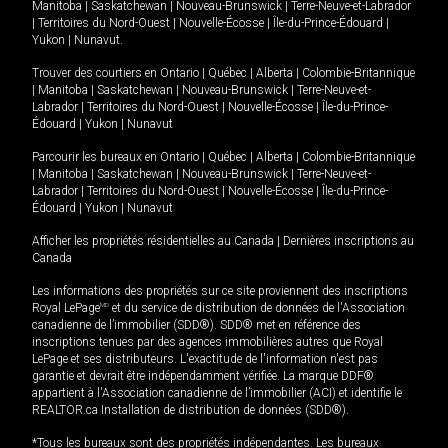
Manitoba
|
Saskatchewan
|
Nouveau-Brunswick
|
Terre-Neuve-et-Labrador
|
Territoires du Nord-Ouest
|
Nouvelle-Écosse
|
Île-du-Prince-Édouard
|
Yukon
|
Nunavut
.
Trouver des courtiers en
Ontario
|
Québec
|
Alberta
|
Colombie-Britannique
|
Manitoba
|
Saskatchewan
|
Nouveau-Brunswick
|
Terre-Neuve-et-
Labrador
|
Territoires du Nord-Ouest
|
Nouvelle-Écosse
|
Île-du-Prince-
Édouard
|
Yukon
|
Nunavut
Parcourir les bureaux en
Ontario
|
Québec
|
Alberta
|
Colombie-Britannique
|
Manitoba
|
Saskatchewan
|
Nouveau-Brunswick
|
Terre-Neuve-et-
Labrador
|
Territoires du Nord-Ouest
|
Nouvelle-Écosse
|
Île-du-Prince-
Édouard
|
Yukon
|
Nunavut
Afficher les propriétés résidentielles au Canada
|
Dernières inscriptions au
Canada
Les informations des propriétés sur ce site proviennent des inscriptions
Royal LePage
MD
et du service de distribution de données de l'Association
canadienne de l’immobilier (SDD®). SDD® met en référence des
inscriptions tenues par des agences immobilières autres que Royal
LePage et ses distributeurs. L'exactitude de l'information n'est pas
garantie et devrait être indépendamment vérifiée. La marque DDF®
appartient à l'Association canadienne de l’immobilier (ACI) et identifie le
REALTOR.ca Installation de distribution de données (SDD®).
*Tous les bureaux sont des propriétés indépendantes. Les bureaux