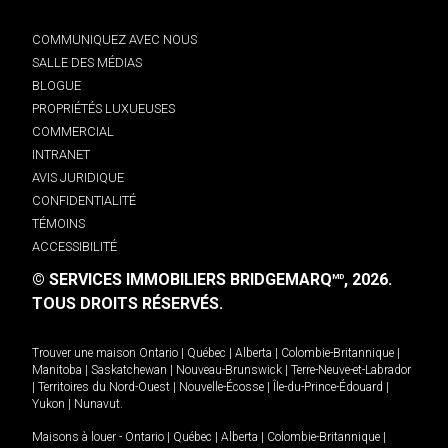
COMMUNIQUEZ AVEC NOUS
SALLE DES MÉDIAS
BLOGUE
PROPRIÉTÉS LUXUEUSES
COMMERCIAL
INTRANET
AVIS JURIDIQUE
CONFIDENTIALITÉ
TÉMOINS
ACCESSIBILITÉ
© SERVICES IMMOBILIERS BRIDGEMARQ
, 2026.
MD
TOUS DROITS RÉSERVÉS.
Trouver une maison
Ontario
|
Québec
|
Alberta
|
Colombie-Britannique
|
Manitoba
|
Saskatchewan
|
Nouveau-Brunswick
|
Terre-Neuve-et-Labrador
|
Territoires du Nord-Ouest
|
Nouvelle-Écosse
|
Île-du-Prince-Édouard
|
Yukon
|
Nunavut
.
Maisons à louer -
Ontario
|
Québec
|
Alberta
|
Colombie-Britannique
|