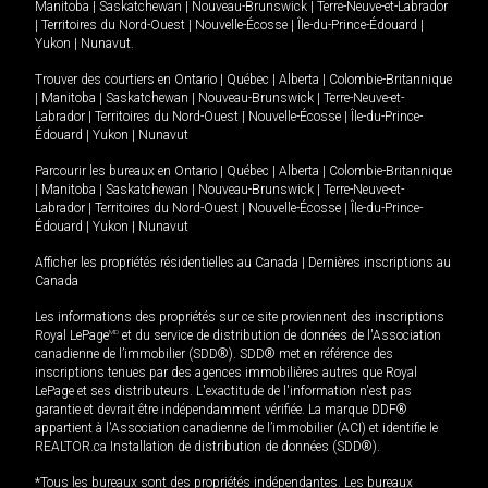
Manitoba
|
Saskatchewan
|
Nouveau-Brunswick
|
Terre-Neuve-et-Labrador
|
Territoires du Nord-Ouest
|
Nouvelle-Écosse
|
Île-du-Prince-Édouard
|
Yukon
|
Nunavut
.
Trouver des courtiers en
Ontario
|
Québec
|
Alberta
|
Colombie-Britannique
|
Manitoba
|
Saskatchewan
|
Nouveau-Brunswick
|
Terre-Neuve-et-
Labrador
|
Territoires du Nord-Ouest
|
Nouvelle-Écosse
|
Île-du-Prince-
Édouard
|
Yukon
|
Nunavut
Parcourir les bureaux en
Ontario
|
Québec
|
Alberta
|
Colombie-Britannique
|
Manitoba
|
Saskatchewan
|
Nouveau-Brunswick
|
Terre-Neuve-et-
Labrador
|
Territoires du Nord-Ouest
|
Nouvelle-Écosse
|
Île-du-Prince-
Édouard
|
Yukon
|
Nunavut
Afficher les propriétés résidentielles au Canada
|
Dernières inscriptions au
Canada
Les informations des propriétés sur ce site proviennent des inscriptions
Royal LePage
MD
et du service de distribution de données de l'Association
canadienne de l’immobilier (SDD®). SDD® met en référence des
inscriptions tenues par des agences immobilières autres que Royal
LePage et ses distributeurs. L'exactitude de l'information n'est pas
garantie et devrait être indépendamment vérifiée. La marque DDF®
appartient à l'Association canadienne de l’immobilier (ACI) et identifie le
REALTOR.ca Installation de distribution de données (SDD®).
*Tous les bureaux sont des propriétés indépendantes. Les bureaux