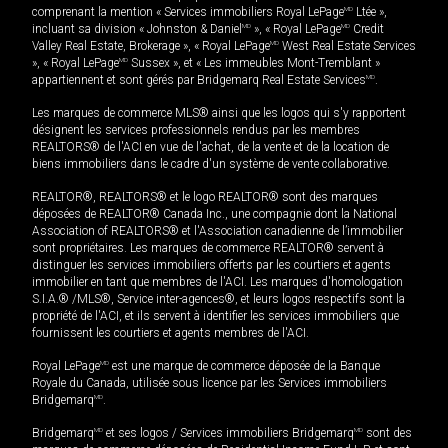
comprenant la mention « Services immobiliers Royal LePage
MD
Ltée »,
incluant sa division « Johnston & Daniel
MD
», « Royal LePage
MD
Credit
Valley Real Estate, Brokerage », « Royal LePage
MD
West Real Estate Services
», « Royal LePage
MD
Sussex », et « Les immeubles Mont-Tremblant »
appartiennent et sont gérés par Bridgemarq Real Estate Services
MD
.
Les marques de commerce MLS® ainsi que les logos qui s'y rapportent
désignent les services professionnels rendus par les membres
REALTORS® de l'ACI en vue de l'achat, de la vente et de la location de
biens immobiliers dans le cadre d'un système de vente collaborative.
REALTOR®, REALTORS® et le logo REALTOR® sont des marques
déposées de REALTOR® Canada Inc., une compagnie dont la National
Association of REALTORS® et l'Association canadienne de l’immobilier
sont propriétaires. Les marques de commerce REALTOR® servent à
distinguer les services immobiliers offerts par les courtiers et agents
immobilier en tant que membres de l'ACI. Les marques d'homologation
S.I.A.® /MLS®, Service inter-agences®, et leurs logos respectifs sont la
propriété de l'ACI, et ils servent à identifier les services immobiliers que
fournissent les courtiers et agents membres de l'ACI.
Royal LePage
MD
est une marque de commerce déposée de la Banque
Royale du Canada, utilisée sous licence par les Services immobiliers
Bridgemarq
MD
.
Bridgemarq
MD
et ses logos / Services immobiliers Bridgemarq
MD
sont des