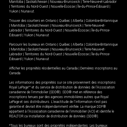
Manitoba
|
Saskatchewan
|
Nouveau-Brunswick
|
Terre-Neuve-et-Labrador
|
Territoires du Nord-Ouest
|
Nouvelle-Écosse
|
Île-du-Prince-Édouard
|
Yukon
|
Nunavut
.
Trouver des courtiers en
Ontario
|
Québec
|
Alberta
|
Colombie-Britannique
|
Manitoba
|
Saskatchewan
|
Nouveau-Brunswick
|
Terre-Neuve-et-
Labrador
|
Territoires du Nord-Ouest
|
Nouvelle-Écosse
|
Île-du-Prince-
Édouard
|
Yukon
|
Nunavut
Parcourir les bureaux en
Ontario
|
Québec
|
Alberta
|
Colombie-Britannique
|
Manitoba
|
Saskatchewan
|
Nouveau-Brunswick
|
Terre-Neuve-et-
Labrador
|
Territoires du Nord-Ouest
|
Nouvelle-Écosse
|
Île-du-Prince-
Édouard
|
Yukon
|
Nunavut
Afficher les propriétés résidentielles au Canada
|
Dernières inscriptions au
Canada
Les informations des propriétés sur ce site proviennent des inscriptions
Royal LePage
MD
et du service de distribution de données de l'Association
canadienne de l’immobilier (SDD®). SDD® met en référence des
inscriptions tenues par des agences immobilières autres que Royal
LePage et ses distributeurs. L'exactitude de l'information n'est pas
garantie et devrait être indépendamment vérifiée. La marque DDF®
appartient à l'Association canadienne de l’immobilier (ACI) et identifie le
REALTOR.ca Installation de distribution de données (SDD®).
*Tous les bureaux sont des propriétés indépendantes. Les bureaux