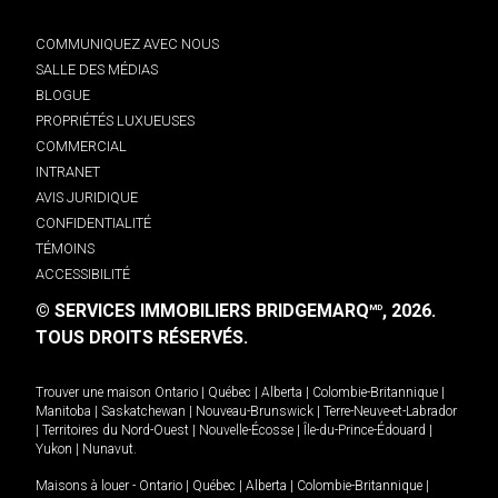
COMMUNIQUEZ AVEC NOUS
SALLE DES MÉDIAS
BLOGUE
PROPRIÉTÉS LUXUEUSES
COMMERCIAL
INTRANET
AVIS JURIDIQUE
CONFIDENTIALITÉ
TÉMOINS
ACCESSIBILITÉ
© SERVICES IMMOBILIERS BRIDGEMARQ
, 2026.
MD
TOUS DROITS RÉSERVÉS.
Trouver une maison
Ontario
|
Québec
|
Alberta
|
Colombie-Britannique
|
Manitoba
|
Saskatchewan
|
Nouveau-Brunswick
|
Terre-Neuve-et-Labrador
|
Territoires du Nord-Ouest
|
Nouvelle-Écosse
|
Île-du-Prince-Édouard
|
Yukon
|
Nunavut
.
Maisons à louer -
Ontario
|
Québec
|
Alberta
|
Colombie-Britannique
|