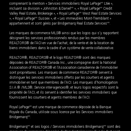
comprenant la mention « Services immobiliers Royal LePage
MD
Ltée »,
incluant sa division « Johnston & Daniel
MD
», « Royal LePage
MD
Credit
Valley Real Estate, Brokerage », « Royal LePage
MD
West Real Estate Services
», « Royal LePage
MD
Sussex », et « Les immeubles Mont-Tremblant »
appartiennent et sont gérés par Bridgemarq Real Estate Services
MD
.
Les marques de commerce MLS® ainsi que les logos qui s'y rapportent
désignent les services professionnels rendus par les membres
REALTORS® de l'ACI en vue de l'achat, de la vente et de la location de
biens immobiliers dans le cadre d'un système de vente collaborative.
REALTOR®, REALTORS® et le logo REALTOR® sont des marques
déposées de REALTOR® Canada Inc., une compagnie dont la National
Association of REALTORS® et l'Association canadienne de l’immobilier
sont propriétaires. Les marques de commerce REALTOR® servent à
distinguer les services immobiliers offerts par les courtiers et agents
immobilier en tant que membres de l'ACI. Les marques d'homologation
S.I.A.® /MLS®, Service inter-agences®, et leurs logos respectifs sont la
propriété de l'ACI, et ils servent à identifier les services immobiliers que
fournissent les courtiers et agents membres de l'ACI.
Royal LePage
MD
est une marque de commerce déposée de la Banque
Royale du Canada, utilisée sous licence par les Services immobiliers
Bridgemarq
MD
.
Bridgemarq
MD
et ses logos / Services immobiliers Bridgemarq
MD
sont des