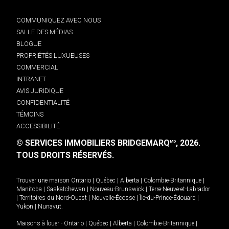
COMMUNIQUEZ AVEC NOUS
SALLE DES MÉDIAS
BLOGUE
PROPRIÉTÉS LUXUEUSES
COMMERCIAL
INTRANET
AVIS JURIDIQUE
CONFIDENTIALITÉ
TÉMOINS
ACCESSIBILITÉ
© SERVICES IMMOBILIERS BRIDGEMARQ
, 2026.
MD
TOUS DROITS RÉSERVÉS.
Trouver une maison
Ontario
|
Québec
|
Alberta
|
Colombie-Britannique
|
Manitoba
|
Saskatchewan
|
Nouveau-Brunswick
|
Terre-Neuve-et-Labrador
|
Territoires du Nord-Ouest
|
Nouvelle-Écosse
|
Île-du-Prince-Édouard
|
Yukon
|
Nunavut
.
Maisons à louer -
Ontario
|
Québec
|
Alberta
|
Colombie-Britannique
|