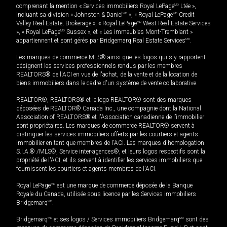
comprenant la mention « Services immobiliers Royal LePage
MD
Ltée »,
incluant sa division « Johnston & Daniel
MD
», « Royal LePage
MD
Credit
Valley Real Estate, Brokerage », « Royal LePage
MD
West Real Estate Services
», « Royal LePage
MD
Sussex », et « Les immeubles Mont-Tremblant »
appartiennent et sont gérés par Bridgemarq Real Estate Services
MD
.
Les marques de commerce MLS® ainsi que les logos qui s'y rapportent
désignent les services professionnels rendus par les membres
REALTORS® de l'ACI en vue de l'achat, de la vente et de la location de
biens immobiliers dans le cadre d'un système de vente collaborative.
REALTOR®, REALTORS® et le logo REALTOR® sont des marques
déposées de REALTOR® Canada Inc., une compagnie dont la National
Association of REALTORS® et l'Association canadienne de l’immobilier
sont propriétaires. Les marques de commerce REALTOR® servent à
distinguer les services immobiliers offerts par les courtiers et agents
immobilier en tant que membres de l'ACI. Les marques d'homologation
S.I.A.® /MLS®, Service inter-agences®, et leurs logos respectifs sont la
propriété de l'ACI, et ils servent à identifier les services immobiliers que
fournissent les courtiers et agents membres de l'ACI.
Royal LePage
MD
est une marque de commerce déposée de la Banque
Royale du Canada, utilisée sous licence par les Services immobiliers
Bridgemarq
MD
.
Bridgemarq
MD
et ses logos / Services immobiliers Bridgemarq
MD
sont des