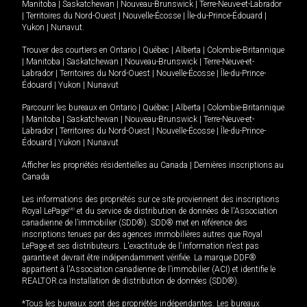
Manitoba
|
Saskatchewan
|
Nouveau-Brunswick
|
Terre-Neuve-et-Labrador
|
Territoires du Nord-Ouest
|
Nouvelle-Écosse
|
Île-du-Prince-Édouard
|
Yukon
|
Nunavut
.
Trouver des courtiers en
Ontario
|
Québec
|
Alberta
|
Colombie-Britannique
|
Manitoba
|
Saskatchewan
|
Nouveau-Brunswick
|
Terre-Neuve-et-
Labrador
|
Territoires du Nord-Ouest
|
Nouvelle-Écosse
|
Île-du-Prince-
Édouard
|
Yukon
|
Nunavut
Parcourir les bureaux en
Ontario
|
Québec
|
Alberta
|
Colombie-Britannique
|
Manitoba
|
Saskatchewan
|
Nouveau-Brunswick
|
Terre-Neuve-et-
Labrador
|
Territoires du Nord-Ouest
|
Nouvelle-Écosse
|
Île-du-Prince-
Édouard
|
Yukon
|
Nunavut
Afficher les propriétés résidentielles au Canada
|
Dernières inscriptions au
Canada
Les informations des propriétés sur ce site proviennent des inscriptions
Royal LePage
MD
et du service de distribution de données de l'Association
canadienne de l’immobilier (SDD®). SDD® met en référence des
inscriptions tenues par des agences immobilières autres que Royal
LePage et ses distributeurs. L'exactitude de l'information n'est pas
garantie et devrait être indépendamment vérifiée. La marque DDF®
appartient à l'Association canadienne de l’immobilier (ACI) et identifie le
REALTOR.ca Installation de distribution de données (SDD®).
*Tous les bureaux sont des propriétés indépendantes. Les bureaux