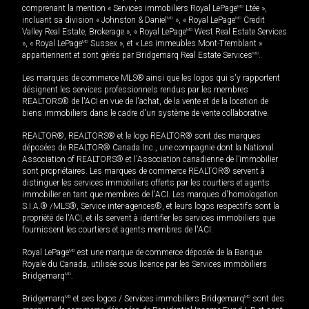
comprenant la mention « Services immobiliers Royal LePage
MD
Ltée »,
incluant sa division « Johnston & Daniel
MD
», « Royal LePage
MD
Credit
Valley Real Estate, Brokerage », « Royal LePage
MD
West Real Estate Services
», « Royal LePage
MD
Sussex », et « Les immeubles Mont-Tremblant »
appartiennent et sont gérés par Bridgemarq Real Estate Services
MD
.
Les marques de commerce MLS® ainsi que les logos qui s'y rapportent
désignent les services professionnels rendus par les membres
REALTORS® de l'ACI en vue de l'achat, de la vente et de la location de
biens immobiliers dans le cadre d'un système de vente collaborative.
REALTOR®, REALTORS® et le logo REALTOR® sont des marques
déposées de REALTOR® Canada Inc., une compagnie dont la National
Association of REALTORS® et l'Association canadienne de l’immobilier
sont propriétaires. Les marques de commerce REALTOR® servent à
distinguer les services immobiliers offerts par les courtiers et agents
immobilier en tant que membres de l'ACI. Les marques d'homologation
S.I.A.® /MLS®, Service inter-agences®, et leurs logos respectifs sont la
propriété de l'ACI, et ils servent à identifier les services immobiliers que
fournissent les courtiers et agents membres de l'ACI.
Royal LePage
MD
est une marque de commerce déposée de la Banque
Royale du Canada, utilisée sous licence par les Services immobiliers
Bridgemarq
MD
.
Bridgemarq
MD
et ses logos / Services immobiliers Bridgemarq
MD
sont des