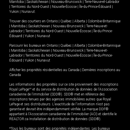
Manitoba
|
Saskatchewan
|
Nouveau-Brunswick
|
Terre-Neuve-et-Labrador
|
Territoires du Nord-Ouest
|
Nouvelle-Écosse
|
Île-du-Prince-Édouard
|
Yukon
|
Nunavut
.
Trouver des courtiers en
Ontario
|
Québec
|
Alberta
|
Colombie-Britannique
|
Manitoba
|
Saskatchewan
|
Nouveau-Brunswick
|
Terre-Neuve-et-
Labrador
|
Territoires du Nord-Ouest
|
Nouvelle-Écosse
|
Île-du-Prince-
Édouard
|
Yukon
|
Nunavut
Parcourir les bureaux en
Ontario
|
Québec
|
Alberta
|
Colombie-Britannique
|
Manitoba
|
Saskatchewan
|
Nouveau-Brunswick
|
Terre-Neuve-et-
Labrador
|
Territoires du Nord-Ouest
|
Nouvelle-Écosse
|
Île-du-Prince-
Édouard
|
Yukon
|
Nunavut
Afficher les propriétés résidentielles au Canada
|
Dernières inscriptions au
Canada
Les informations des propriétés sur ce site proviennent des inscriptions
Royal LePage
MD
et du service de distribution de données de l'Association
canadienne de l’immobilier (SDD®). SDD® met en référence des
inscriptions tenues par des agences immobilières autres que Royal
LePage et ses distributeurs. L'exactitude de l'information n'est pas
garantie et devrait être indépendamment vérifiée. La marque DDF®
appartient à l'Association canadienne de l’immobilier (ACI) et identifie le
REALTOR.ca Installation de distribution de données (SDD®).
*Tous les bureaux sont des propriétés indépendantes. Les bureaux