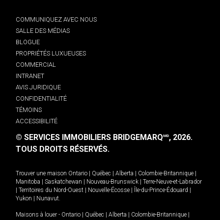
COMMUNIQUEZ AVEC NOUS
SALLE DES MÉDIAS
BLOGUE
PROPRIÉTÉS LUXUEUSES
COMMERCIAL
INTRANET
AVIS JURIDIQUE
CONFIDENTIALITÉ
TÉMOINS
ACCESSIBILITÉ
© SERVICES IMMOBILIERS BRIDGEMARQ
, 2026.
MD
TOUS DROITS RÉSERVÉS.
Trouver une maison
Ontario
|
Québec
|
Alberta
|
Colombie-Britannique
|
Manitoba
|
Saskatchewan
|
Nouveau-Brunswick
|
Terre-Neuve-et-Labrador
|
Territoires du Nord-Ouest
|
Nouvelle-Écosse
|
Île-du-Prince-Édouard
|
Yukon
|
Nunavut
.
Maisons à louer -
Ontario
|
Québec
|
Alberta
|
Colombie-Britannique
|