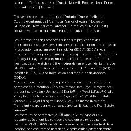
Labrador
|
Territoires du Nord-Ouest
|
Nouvelle-Écosse
|
Île-du-Prince-
Édouard
|
Yukon
|
Nunavut
.
Trouver des agents et courtiers en
Ontario
|
Québec
|
Alberta
|
Colombie-Britannique
|
Manitoba
|
Saskatchewan
|
Nouveau-
Brunswick
|
Terre-Neuve-et-Labrador
|
Territoires du Nord-Ouest
|
Nouvelle-Écosse
|
Île-du-Prince-Édouard
|
Yukon
|
Nunavut
Les informations des propriétés sur ce site proviennent des
inscriptions Royal LePage
et du service de distribution de données de
MD
l'Association canadienne de l’immobilier (SDD®). SDD® met en
référence des inscriptions tenues par des agences immobilières autres
que Royal LePage et ses distributeurs. L'exactitude de l'information
n'est pas garantie et devrait être indépendamment vérifiée. La marque
DDF® appartient à l'Association canadienne de l’immobilier (ACI) et
identifie le REALTOR.ca Installation de distribution de données
(SDD®).
*Tous les bureaux sont des propriétés indépendantes. Les bureaux
comprenant la mention « Services immobiliers Royal LePage
Ltée »,
MD
incluant sa division « Johnston & Daniel
», « Royal LePage
Credit
MD
MD
Valley Real Estate, Brokerage », « Royal LePage
West Real Estate
MD
Services », « Royal LePage
Sussex », et « Les immeubles Mont-
MD
Tremblant » appartiennent et sont gérés par Bridgemarq Real Estate
Services
.
MD
Les marques de commerce MLS® ainsi que les logos qui s'y
rapportent désignent les services professionnels rendus par les
membres REALTORS® de l'ACI en vue de l'achat, de la vente et de la
location de biens immobiliers dans le cadre d'un système de vente