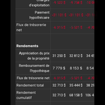
Charges
-9 522 $
-9 758 $
-10 001 $
-
d'exploitation
Paiement
-31 131 $
-31 131 $
-31 131 $
-
hypothécaire
Flux de trésorerie
-6 315 $
-5 521 $
-4 703 $
-
net
Rendements
Appréciation du prix
31 250 $
32 812 $
34 453 $
3
de la propriété
Remboursement de
7 779 $
8 153 $
8 545 $
l’hypothèque
Flux de trésorerie net
-6 315 $
-5 521 $
-4 703 $
-
Rendement total
32 713 $
35 444 $
38 295 $
4
Rendement
32 713 $
68 158 $
106 453 $
1
cumulatif