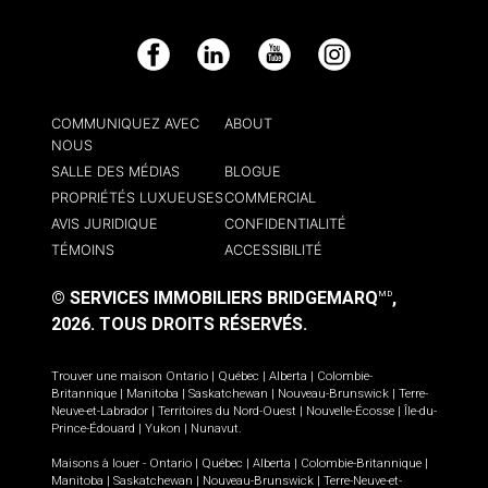
Facebook
LinkedIn
YouTube
Instagram
COMMUNIQUEZ AVEC
ABOUT
NOUS
SALLE DES MÉDIAS
BLOGUE
PROPRIÉTÉS LUXUEUSES
COMMERCIAL
AVIS JURIDIQUE
CONFIDENTIALITÉ
TÉMOINS
ACCESSIBILITÉ
© SERVICES IMMOBILIERS BRIDGEMARQ
,
MD
2026.
TOUS DROITS RÉSERVÉS.
Trouver une maison
Ontario
|
Québec
|
Alberta
|
Colombie-
Britannique
|
Manitoba
|
Saskatchewan
|
Nouveau-Brunswick
|
Terre-
Neuve-et-Labrador
|
Territoires du Nord-Ouest
|
Nouvelle-Écosse
|
Île-du-
Prince-Édouard
|
Yukon
|
Nunavut
.
Maisons à louer -
Ontario
|
Québec
|
Alberta
|
Colombie-Britannique
|
Manitoba
|
Saskatchewan
|
Nouveau-Brunswick
|
Terre-Neuve-et-