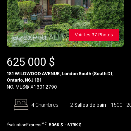
Voir les 37 Photos
625 000
$
181 WILDWOOD AVENUE, London South (South D),
Ontario, N6J 1B1
NO. MLS® X13012790
4 Chambres
2
Salles de bain
1500 - 
MC
ÉvaluationExpress
:
506K $ - 679K $