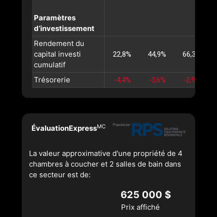
Paramètres
d’investissement
Rendement du
capital investi
22,8%
44,9%
66,3%
cumulatif
Trésorerie
-4,4%
-3,6%
-2,9%
MC
ÉvaluationExpress
La valeur approximative d'une propriété de 4
chambres à coucher et 2 salles de bain dans
ce secteur est de:
625 000 $
Prix affiché