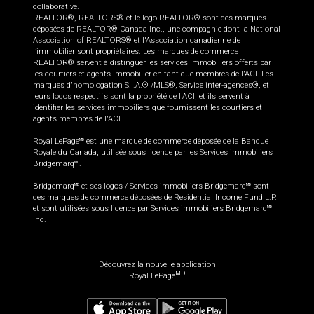
collaborative.
REALTOR®, REALTORS® et le logo REALTOR® sont des marques
déposées de REALTOR® Canada Inc., une compagnie dont la National
Association of REALTORS® et l'Association canadienne de
l’immobilier sont propriétaires. Les marques de commerce
REALTOR® servent à distinguer les services immobiliers offerts par
les courtiers et agents immobilier en tant que membres de l'ACI. Les
marques d'homologation S.I.A.® /MLS®, Service inter-agences®, et
leurs logos respectifs sont la propriété de l'ACI, et ils servent à
identifier les services immobiliers que fournissent les courtiers et
agents membres de l'ACI.
Royal LePage
est une marque de commerce déposée de la Banque
MD
Royale du Canada, utilisée sous licence par les Services immobiliers
Bridgemarq
.
MD
Bridgemarq
et ses logos / Services immobiliers Bridgemarq
sont
MD
MD
des marques de commerce déposées de Residential Income Fund L.P.
et sont utilisées sous licence par Services immobiliers Bridgemarq
MD
Inc.
Découvrez la nouvelle application
MD
Royal LePage