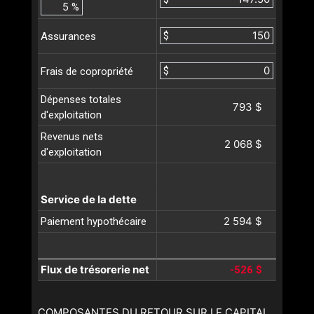
%
$
Assurances
$
Frais de copropriété
Dépenses totales
793 $
d'exploitation
Revenus nets
2 068 $
d'exploitation
Service de la dette
2 594 $
Paiement hypothécaire
Flux de trésorerie net
-526 $
COMPOSANTES DU RETOUR SUR LE CAPITAL