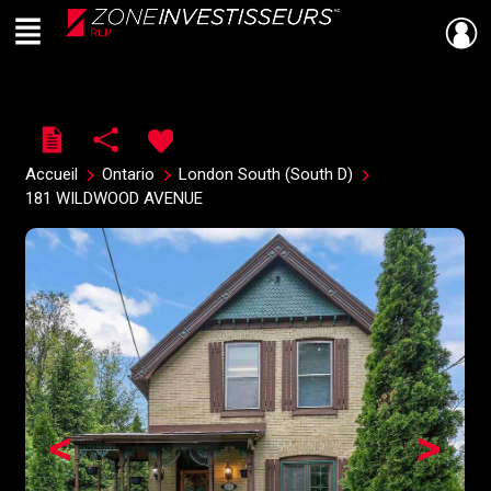
Menu
Live
En Direct
Accueil
Ontario
London South (South D)
181 WILDWOOD AVENUE
<
>