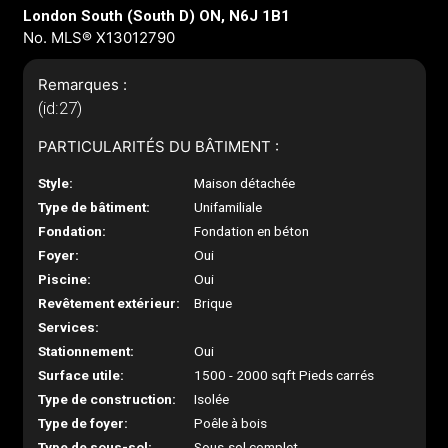
London South (South D) ON, N6J 1B1
No. MLS® X13012790
Remarques :
(id:27)
PARTICULARITÉS DU BÂTIMENT :
Style:
Maison détachée
Type de bâtiment:
Unifamiliale
Fondation:
Fondation en béton
Foyer:
Oui
Piscine:
Oui
Revêtement extérieur:
Brique
Services:
Stationnement:
Oui
Surface utile:
1500 - 2000 sqft Pieds carrés
Type de construction:
Isolée
Type de foyer:
Poêle à bois
Type de sous-sol:
Sous-sol complet