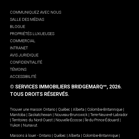
COMMUNIQUEZ AVEC NOUS
SALLE DES MÉDIAS
BLOGUE
PROPRIÉTÉS LUXUEUSES
COMMERCIAL
INTRANET
AVIS JURIDIQUE
CONFIDENTIALITÉ
TÉMOINS
ACCESSIBILITÉ
© SERVICES IMMOBILIERS BRIDGEMARQ
, 2026.
MD
TOUS DROITS RÉSERVÉS.
Trouver une maison
Ontario
|
Québec
|
Alberta
|
Colombie-Britannique
|
Manitoba
|
Saskatchewan
|
Nouveau-Brunswick
|
Terre-Neuve-et-Labrador
|
Territoires du Nord-Ouest
|
Nouvelle-Écosse
|
Île-du-Prince-Édouard
|
Yukon
|
Nunavut
.
Maisons à louer -
Ontario
|
Québec
|
Alberta
|
Colombie-Britannique
|