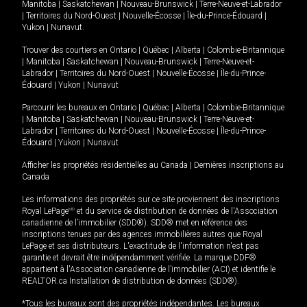
Manitoba
|
Saskatchewan
|
Nouveau-Brunswick
|
Terre-Neuve-et-Labrador
|
Territoires du Nord-Ouest
|
Nouvelle-Écosse
|
Île-du-Prince-Édouard
|
Yukon
|
Nunavut
.
Trouver des courtiers en
Ontario
|
Québec
|
Alberta
|
Colombie-Britannique
|
Manitoba
|
Saskatchewan
|
Nouveau-Brunswick
|
Terre-Neuve-et-
Labrador
|
Territoires du Nord-Ouest
|
Nouvelle-Écosse
|
Île-du-Prince-
Édouard
|
Yukon
|
Nunavut
Parcourir les bureaux en
Ontario
|
Québec
|
Alberta
|
Colombie-Britannique
|
Manitoba
|
Saskatchewan
|
Nouveau-Brunswick
|
Terre-Neuve-et-
Labrador
|
Territoires du Nord-Ouest
|
Nouvelle-Écosse
|
Île-du-Prince-
Édouard
|
Yukon
|
Nunavut
Afficher les propriétés résidentielles au Canada
|
Dernières inscriptions au
Canada
Les informations des propriétés sur ce site proviennent des inscriptions
Royal LePage
MD
et du service de distribution de données de l'Association
canadienne de l’immobilier (SDD®). SDD® met en référence des
inscriptions tenues par des agences immobilières autres que Royal
LePage et ses distributeurs. L'exactitude de l'information n'est pas
garantie et devrait être indépendamment vérifiée. La marque DDF®
appartient à l'Association canadienne de l’immobilier (ACI) et identifie le
REALTOR.ca Installation de distribution de données (SDD®).
*Tous les bureaux sont des propriétés indépendantes. Les bureaux