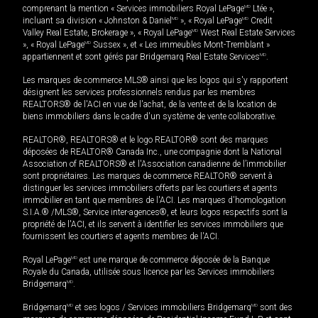
comprenant la mention « Services immobiliers Royal LePage
MD
Ltée »,
incluant sa division « Johnston & Daniel
MD
», « Royal LePage
MD
Credit
Valley Real Estate, Brokerage », « Royal LePage
MD
West Real Estate Services
», « Royal LePage
MD
Sussex », et « Les immeubles Mont-Tremblant »
appartiennent et sont gérés par Bridgemarq Real Estate Services
MD
.
Les marques de commerce MLS® ainsi que les logos qui s'y rapportent
désignent les services professionnels rendus par les membres
REALTORS® de l'ACI en vue de l'achat, de la vente et de la location de
biens immobiliers dans le cadre d'un système de vente collaborative.
REALTOR®, REALTORS® et le logo REALTOR® sont des marques
déposées de REALTOR® Canada Inc., une compagnie dont la National
Association of REALTORS® et l'Association canadienne de l’immobilier
sont propriétaires. Les marques de commerce REALTOR® servent à
distinguer les services immobiliers offerts par les courtiers et agents
immobilier en tant que membres de l'ACI. Les marques d'homologation
S.I.A.® /MLS®, Service inter-agences®, et leurs logos respectifs sont la
propriété de l'ACI, et ils servent à identifier les services immobiliers que
fournissent les courtiers et agents membres de l'ACI.
Royal LePage
MD
est une marque de commerce déposée de la Banque
Royale du Canada, utilisée sous licence par les Services immobiliers
Bridgemarq
MD
.
Bridgemarq
MD
et ses logos / Services immobiliers Bridgemarq
MD
sont des